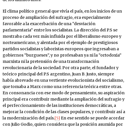
El clima político general que vivía el país, en los inicios de un
proceso de ampliación del sufragio, era especialmente
favorable a la exacerbación de una “desviación
parlamentaria” entre los socialistas. La dirección del P.S se
mostraba cada vez más influida por el liberalismo europeo y
norteamericano, y alentada por el ejemplo de prestigiosos
partidos socialistas y laboristas europeos que ingresaban a
gobiernos “burgueses”, y no profesaban ya ni la “ortodoxia”
marxista ni la pretensión de una transformación
revolucionaria de la sociedad. Por otra parte, el fundador y
teórico principal del P.S argentino, Juan B. Justo, siempre
había abrevado en una vertiente evolucionista del socialismo,
que tomaba a Marx como una referencia teórica entre otras.
En consonancia con ese modo de pensamiento, su aspiración
principal era contribuir mediante la ampliación del sufragio y
el perfeccionamiento de las instituciones democráticas, a
mejorar la condición de las clases populares, y contribuir así a
la modernización del país.
[5]
En ese sentido se puede acordar
con Julio Godio, quien considera que la posición asumida por