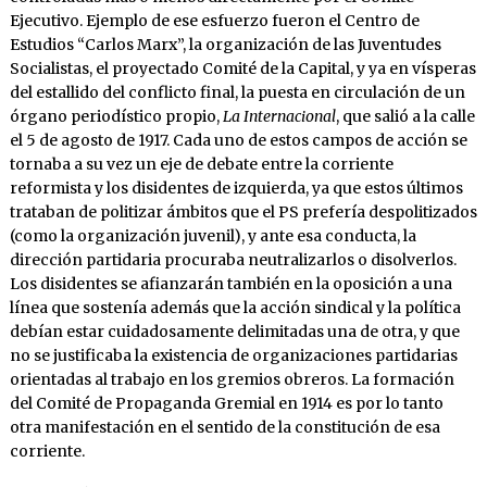
Ejecutivo. Ejemplo de ese esfuerzo fueron el Centro de
Estudios “Carlos Marx”, la organización de las Juventudes
Socialistas, el proyectado Comité de la Capital, y ya en vísperas
del estallido del conflicto final, la puesta en circulación de un
órgano periodístico propio,
La Internacional
, que salió a la calle
el 5 de agosto de 1917. Cada uno de estos campos de acción se
tornaba a su vez un eje de debate entre la corriente
reformista y los disidentes de izquierda, ya que estos últimos
trataban de politizar ámbitos que el PS prefería despolitizados
(como la organización juvenil), y ante esa conducta, la
dirección partidaria procuraba neutralizarlos o disolverlos.
Los disidentes se afianzarán también en la oposición a una
línea que sostenía además que la acción sindical y la política
debían estar cuidadosamente delimitadas una de otra, y que
no se justificaba la existencia de organizaciones partidarias
orientadas al trabajo en los gremios obreros. La formación
del Comité de Propaganda Gremial en 1914 es por lo tanto
otra manifestación en el sentido de la constitución de esa
corriente.