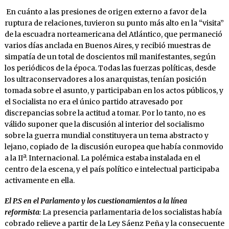
En cuánto a las presiones de origen externo a favor de la
ruptura de relaciones, tuvieron su punto más alto en la “visita”
de la escuadra norteamericana del Atlántico, que permaneció
varios días anclada en Buenos Aires, y recibió muestras de
simpatía de un total de doscientos mil manifestantes, según
los periódicos de la época. Todas las fuerzas políticas, desde
los ultraconservadores a los anarquistas, tenían posición
tomada sobre el asunto, y participaban en los actos públicos, y
el Socialista no era el único partido atravesado por
discrepancias sobre la actitud a tomar. Por lo tanto, no es
válido suponer que la discusión al interior del socialismo
sobre la guerra mundial constituyera un tema abstracto y
lejano, copiado de la discusión europea que había conmovido
a la IIª. Internacional. La polémica estaba instalada en el
centro de la escena, y el país político e intelectual participaba
activamente en ella.
El P.S en el Parlamento y los cuestionamientos a la línea
reformista
:
La presencia parlamentaria de los socialistas había
cobrado relieve a partir de la Ley Sáenz Peña y la consecuente