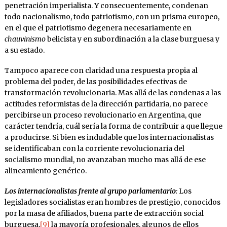
penetración imperialista. Y consecuentemente, condenan
todo nacionalismo, todo patriotismo, con un prisma europeo,
en el que el patriotismo degenera necesariamente en
chauvinismo
belicista y en subordinación a la clase burguesa y
a su estado.
Tampoco aparece con claridad una respuesta propia al
problema del poder, de las posibilidades efectivas de
transformación revolucionaria. Mas allá de las condenas a las
actitudes reformistas de la dirección partidaria, no parece
percibirse un proceso revolucionario en Argentina, que
carácter tendría, cuál sería la forma de contribuir a que llegue
a producirse. Si bien es indudable que los internacionalistas
se identificaban con la corriente revolucionaria del
socialismo mundial, no avanzaban mucho mas allá de ese
alineamiento genérico.
Los internacionalistas frente al grupo parlamentario
:
Los
legisladores socialistas eran hombres de prestigio, conocidos
por la masa de afiliados, buena parte de extracción social
burguesa,
[9]
la mayoría profesionales, algunos de ellos