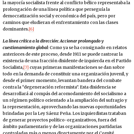
la mayoría socialista frente al conflicto bélico representaba la
prolongación de una línea política que perseguía la
democratización social y económica del país, pero por
caminos que eludieran el enfrentamiento con las clases
dominantes.
[6]
La línea crítica a la dirección: Accionar prolongado y
cuestionamiento global
:
Como ya se ha consignado en relatos
anteriores de este proceso, desde 1911 se puede rastrear la
existencia de una fracción disidente de izquierda en el Partido
Socialista,
[7]
cuyas primeras manifestaciones se dan sobre
todo en la demanda de constituir una organización juvenil, y
desde el primer momento, levantan bandera del combate
contra la “degeneración reformista”. Esta disidencia se
desarrollará al compás del acomodamiento del socialismo a
un régimen político orientado a la ampliación del sufragio y
la representación, aprovechando las nuevas oportunidades
brindadas por la Ley Sáenz Peña. Los izquierdistas trataban
de generar proyectos político-organizativos, fuera del
ámbito parlamentario y de las organizaciones partidarias
controladas más o menos directamente por el Comité