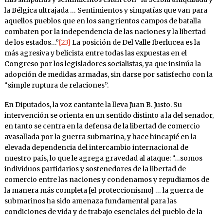
la Bélgica ultrajada … Sentimientos y simpatías que van para
aquellos pueblos que en los sangrientos campos de batalla
combaten por la independencia de las naciones y la libertad
de los estados…”
[23]
La posición de Del Valle Iberlucea es la
más agresiva y belicista entre todas las expuestas en el
Congreso por los legisladores socialistas, ya que insinúa la
adopción de medidas armadas, sin darse por satisfecho con la
“simple ruptura de relaciones”.
En Diputados, la voz cantante la lleva Juan B. Justo. Su
intervención se orienta en un sentido distinto a la del senador,
en tanto se centra en la defensa de la libertad de comercio
avasallada por la guerra submarina, y hace hincapié en la
elevada dependencia del intercambio internacional de
nuestro país, lo que le agrega gravedad al ataque: “…somos
individuos partidarios y sostenedores de la libertad de
comercio entre las naciones y condenamos y repudiamos de
la manera más completa [el proteccionismo] … la guerra de
submarinos ha sido amenaza fundamental para las
condiciones de vida y de trabajo esenciales del pueblo de la