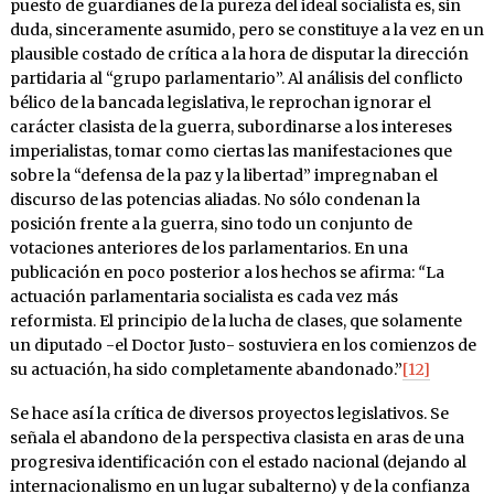
puesto de guardianes de la pureza del ideal socialista es, sin
duda, sinceramente asumido, pero se constituye a la vez en un
plausible costado de crítica a la hora de disputar la dirección
partidaria al “grupo parlamentario”. Al análisis del conflicto
bélico de la bancada legislativa, le reprochan ignorar el
carácter clasista de la guerra, subordinarse a los intereses
imperialistas, tomar como ciertas las manifestaciones que
sobre la “defensa de la paz y la libertad” impregnaban el
discurso de las potencias aliadas. No sólo condenan la
posición frente a la guerra, sino todo un conjunto de
votaciones anteriores de los parlamentarios. En una
publicación en poco posterior a los hechos se afirma:
“
La
actuación parlamentaria socialista es cada vez más
reformista. El principio de la lucha de clases, que solamente
un diputado -el Doctor Justo- sostuviera en los comienzos de
su actuación, ha sido completamente abandonado.”
[12]
Se hace así la crítica de diversos proyectos legislativos. Se
señala el abandono de la perspectiva clasista en aras de una
progresiva identificación con el estado nacional (dejando al
internacionalismo en un lugar subalterno) y de la confianza