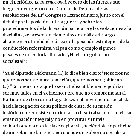
En el periódico
La Internacional
, vocero de las fuerzas que
luego convergieron en el Comité de Defensa de las
resoluciones del III° Congreso Extraordinario, junto con el
debate por la posición ante la guerra y sobre los
procedimientos de la dirección partidaria y las violaciones a la
disciplina, se presentan elementos de análisis de largo
alcance y profundidad teórica de la posición estratégica de la
conducción reformista. Valgan como ejemplo algunos
pasajes de un editorial titulado “¿Hacia un gobierno
socialista?”:
“Ya el diputado Dickmann (…) lo dice bien claro: “Nosotros no
queremos ser siempre oposición, queremos ser gobierno.”
(…) “En buena hora que lo sean. Indiscutiblemente podrían
ser muy útiles en el gobierno. Pero que no comprometan al
Partido, que el error no haga desviar al movimiento socialista
hacia la negación de su política de clase, de su misión
histórica que consiste en orientar la clase trabajadora hacia su
emancipación integral y no en procurar su tutela
solidarizándola con la clase capitalista, haciéndola copartícipe
de un gobierno burgués, puesto que un gobierno socialista