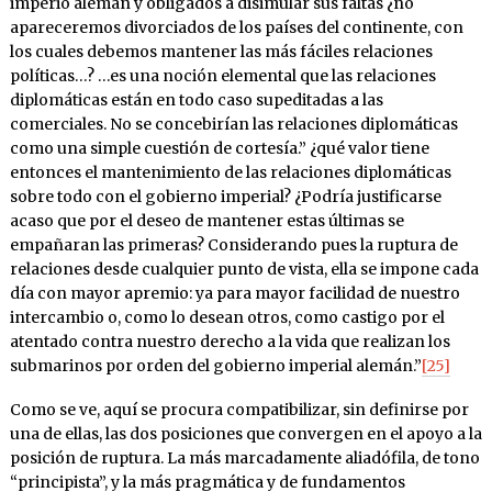
imperio alemán y obligados a disimular sus faltas ¿no
apareceremos divorciados de los países del continente, con
los cuales debemos mantener las más fáciles relaciones
políticas…? …es una noción elemental que las relaciones
diplomáticas están en todo caso supeditadas a las
comerciales. No se concebirían las relaciones diplomáticas
como una simple cuestión de cortesía.” ¿qué valor tiene
entonces el mantenimiento de las relaciones diplomáticas
sobre todo con el gobierno imperial? ¿Podría justificarse
acaso que por el deseo de mantener estas últimas se
empañaran las primeras? Considerando pues la ruptura de
relaciones desde cualquier punto de vista, ella se impone cada
día con mayor apremio: ya para mayor facilidad de nuestro
intercambio o, como lo desean otros, como castigo por el
atentado contra nuestro derecho a la vida que realizan los
submarinos por orden del gobierno imperial alemán.”
[25]
Como se ve, aquí se procura compatibilizar, sin definirse por
una de ellas, las dos posiciones que convergen en el apoyo a la
posición de ruptura. La más marcadamente aliadófila, de tono
“principista”, y la más pragmática y de fundamentos