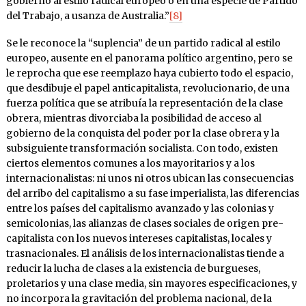
gobierno al estilo radical europeo o en una especie de Partido
del Trabajo, a usanza de Australia.”
[8]
Se le reconoce la “suplencia” de un partido radical al estilo
europeo, ausente en el panorama político argentino, pero se
le reprocha que ese reemplazo haya cubierto todo el espacio,
que desdibuje el papel anticapitalista, revolucionario, de una
fuerza política que se atribuía la representación de la clase
obrera, mientras divorciaba la posibilidad de acceso al
gobierno de la conquista del poder por la clase obrera y la
subsiguiente transformación socialista. Con todo, existen
ciertos elementos comunes a los mayoritarios y a los
internacionalistas: ni unos ni otros ubican las consecuencias
del arribo del capitalismo a su fase imperialista, las diferencias
entre los países del capitalismo avanzado y las colonias y
semicolonias, las alianzas de clases sociales de origen pre-
capitalista con los nuevos intereses capitalistas, locales y
trasnacionales. El análisis de los internacionalistas tiende a
reducir la lucha de clases a la existencia de burgueses,
proletarios y una clase media, sin mayores especificaciones, y
no incorpora la gravitación del problema nacional, de la