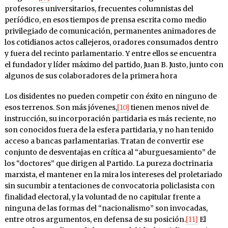
profesores universitarios, frecuentes columnistas del
períódico, en esos tiempos de prensa escrita como medio
privilegiado de comunicación, permanentes animadores de
los cotidianos actos callejeros, oradores consumados dentro
y fuera del recinto parlamentario. Y entre ellos se encuentra
el fundador y líder máximo del partido, Juan B. Justo, junto con
algunos de sus colaboradores de la primera hora
Los disidentes no pueden competir con éxito en ninguno de
esos terrenos. Son más jóvenes,
[10]
tienen menos nivel de
instrucción, su incorporación partidaria es más reciente, no
son conocidos fuera de la esfera partidaria, y no han tenido
acceso a bancas parlamentarias. Tratan de convertir ese
conjunto de desventajas en crítica al “aburguesamiento” de
los “doctores” que dirigen al Partido. La pureza doctrinaria
marxista, el mantener en la mira los intereses del proletariado
sin sucumbir a tentaciones de convocatoria policlasista con
finalidad electoral, y la voluntad de no capitular frente a
ninguna de las formas del “nacionalismo” son invocadas,
entre otros argumentos, en defensa de su posición.
[11]
El