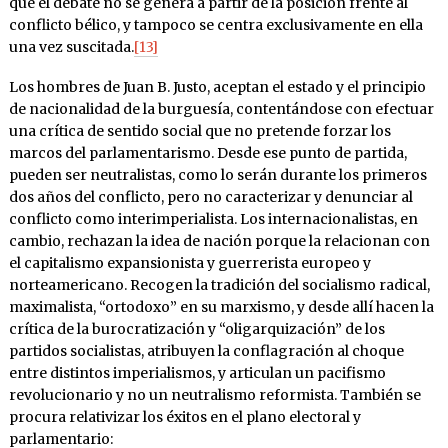
que el debate no se genera a partir de la posición frente al
conflicto bélico, y tampoco se centra exclusivamente en ella
una vez suscitada.
[13]
Los hombres de Juan B. Justo, aceptan el estado y el principio
de nacionalidad de la burguesía, contentándose con efectuar
una crítica de sentido social que no pretende forzar los
marcos del parlamentarismo. Desde ese punto de partida,
pueden ser neutralistas, como lo serán durante los primeros
dos años del conflicto, pero no caracterizar y denunciar al
conflicto como interimperialista. Los internacionalistas, en
cambio, rechazan la idea de nación porque la relacionan con
el capitalismo expansionista y guerrerista europeo y
norteamericano. Recogen la tradición del socialismo radical,
maximalista, “ortodoxo” en su marxismo, y desde allí hacen la
crítica de la burocratización y “oligarquización” de los
partidos socialistas, atribuyen la conflagración al choque
entre distintos imperialismos, y articulan un pacifismo
revolucionario y no un neutralismo reformista. También se
procura relativizar los éxitos en el plano electoral y
parlamentario: