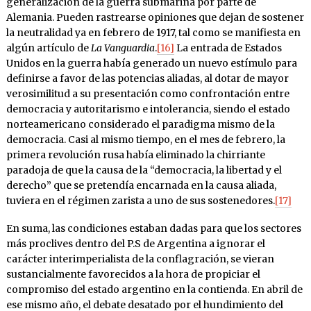
generalización de la guerra submarina por parte de
Alemania. Pueden rastrearse opiniones que dejan de sostener
la neutralidad ya en febrero de 1917, tal como se manifiesta en
algún artículo de
La Vanguardia
.
[16]
La entrada de Estados
Unidos en la guerra había generado un nuevo estímulo para
definirse a favor de las potencias aliadas, al dotar de mayor
verosimilitud a su presentación como confrontación entre
democracia y autoritarismo e intolerancia, siendo el estado
norteamericano considerado el paradigma mismo de la
democracia. Casi al mismo tiempo, en el mes de febrero, la
primera revolución rusa había eliminado la chirriante
paradoja de que la causa de la “democracia, la libertad y el
derecho” que se pretendía encarnada en la causa aliada,
tuviera en el régimen zarista a uno de sus sostenedores.
[17]
En suma, las condiciones estaban dadas para que los sectores
más proclives dentro del P.S de Argentina a ignorar el
carácter interimperialista de la conflagración, se vieran
sustancialmente favorecidos a la hora de propiciar el
compromiso del estado argentino en la contienda. En abril de
ese mismo año, el debate desatado por el hundimiento del