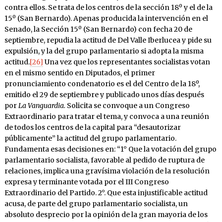
contra ellos. Se trata de los centros de la sección 18º y el de la
15º (San Bernardo). Apenas producida la intervención en el
Senado, la Sección 15º (San Bernardo) con fecha 20 de
septiembre, repudia la actitud de Del Valle Iberlucea y pide su
expulsión, y la del grupo parlamentario si adopta la misma
actitud.
[26]
Una vez que los representantes socialistas votan
en el mismo sentido en Diputados, el primer
pronunciamiento condenatorio es el del Centro de la 18º,
emitido el 29 de septiembre y publicado unos días después
por
La Vanguardia.
Solicita se convoque a un Congreso
Extraordinario para tratar el tema, y convoca a una reunión
de todos los centros de la capital para “desautorizar
públicamente” la actitud del grupo parlamentario.
Fundamenta esas decisiones en: “1° Que la votación del grupo
parlamentario socialista, favorable al pedido de ruptura de
relaciones, implica una gravísima violación de la resolución
expresa y terminante votada por el III Congreso
Extraordinario del Partido. 2°. Que esta injustificable actitud
acusa, de parte del grupo parlamentario socialista, un
absoluto desprecio por la opinión de la gran mayoria de los