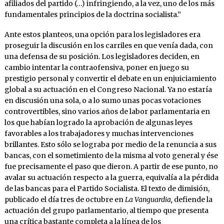
afiliados del partido (…) infringiendo, a la vez, uno de los más
fundamentales principios de la doctrina socialista.”
Ante estos planteos, una opción para los legisladores era
proseguir la discusión en los carriles en que venía dada, con
una defensa de su posición. Los legisladores deciden, en
cambio intentar la contraofensiva, poner en juego su
prestigio personal y convertir el debate en un enjuiciamiento
global a su actuación en el Congreso Nacional. Ya no estaría
en discusión una sola, o a lo sumo unas pocas votaciones
controvertibles, sino varios años de labor parlamentaria en
los que habían logrado la aprobación de algunas leyes
favorables a los trabajadores y muchas intervenciones
brillantes. Esto sólo se lograba por medio de la renuncia a sus
bancas, con el sometimiento de la misma al voto general y ése
fue precisamente el paso que dieron. A partir de ese punto, no
avalar su actuación respecto a la guerra, equivalía a la pérdida
de las bancas para el Partido Socialista. El texto de dimisión,
publicado el día tres de octubre en
La Vanguardia,
defiende la
actuación del grupo parlamentario, al tiempo que presenta
una crítica bastante completa a la línea de los