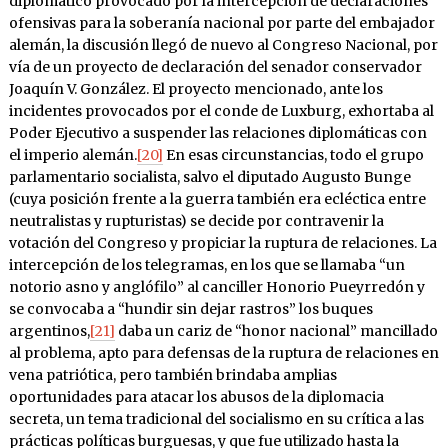
diplomático provocado por la intercepción de declaraciones
ofensivas para la soberanía nacional por parte del embajador
alemán, la discusión llegó de nuevo al Congreso Nacional, por
vía de un proyecto de declaración del senador conservador
Joaquín V. González. El proyecto mencionado, ante los
incidentes provocados por el conde de Luxburg, exhortaba al
Poder Ejecutivo a suspender las relaciones diplomáticas con
el imperio alemán.
[20]
En esas circunstancias, todo el grupo
parlamentario socialista, salvo el diputado Augusto Bunge
(cuya posición frente a la guerra también era ecléctica entre
neutralistas y rupturistas) se decide por contravenir la
votación del Congreso y propiciar la ruptura de relaciones. La
intercepción de los telegramas, en los que se llamaba “un
notorio asno y anglófilo” al canciller Honorio Pueyrredón y
se convocaba a “hundir sin dejar rastros” los buques
argentinos,
[21]
daba un cariz de “honor nacional” mancillado
al problema, apto para defensas de la ruptura de relaciones en
vena patriótica, pero también brindaba amplias
oportunidades para atacar los abusos de la diplomacia
secreta, un tema tradicional del socialismo en su crítica a las
prácticas políticas burguesas, y que fue utilizado hasta la