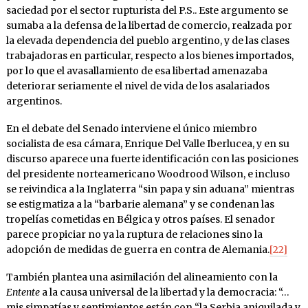
saciedad por el sector rupturista del P.S.. Este argumento se
sumaba a la defensa de la libertad de comercio, realzada por
la elevada dependencia del pueblo argentino, y de las clases
trabajadoras en particular, respecto a los bienes importados,
por lo que el avasallamiento de esa libertad amenazaba
deteriorar seriamente el nivel de vida de los asalariados
argentinos.
En el debate del Senado interviene el único miembro
socialista de esa cámara, Enrique Del Valle Iberlucea, y en su
discurso aparece una fuerte identificación con las posiciones
del presidente norteamericano Woodrood Wilson, e incluso
se reivindica a la Inglaterra “sin papa y sin aduana” mientras
se estigmatiza a la “barbarie alemana” y se condenan las
tropelías cometidas en Bélgica y otros países. El senador
parece propiciar no ya la ruptura de relaciones sino la
adopción de medidas de guerra en contra de Alemania.
[22]
También plantea una asimilación del alineamiento con la
Entente
a la causa universal de la libertad y la democracia: “…
mis simpatías y sentimientos están con “la Serbia aniquilada y