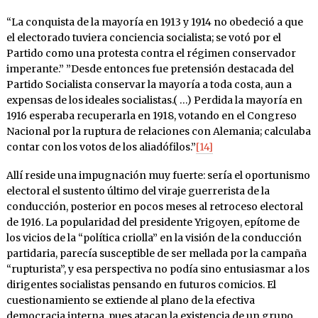
“La conquista de la mayoría en 1913 y 1914 no obedeció a que
el electorado tuviera conciencia socialista; se votó por el
Partido como una protesta contra el régimen conservador
imperante.” ”Desde entonces fue pretensión destacada del
Partido Socialista conservar la mayoría a toda costa, aun a
expensas de los ideales socialistas.( …) Perdida la mayoría en
1916 esperaba recuperarla en 1918, votando en el Congreso
Nacional por la ruptura de relaciones con Alemania; calculaba
contar con los votos de los aliadófilos.”
[14]
Allí reside una impugnación muy fuerte: sería el oportunismo
electoral el sustento último del viraje guerrerista de la
conducción, posterior en pocos meses al retroceso electoral
de 1916. La popularidad del presidente Yrigoyen, epítome de
los vicios de la “política criolla” en la visión de la conducción
partidaria, parecía susceptible de ser mellada por la campaña
“rupturista”, y esa perspectiva no podía sino entusiasmar a los
dirigentes socialistas pensando en futuros comicios. El
cuestionamiento se extiende al plano de la efectiva
democracia interna, pues atacan la existencia de un grupo