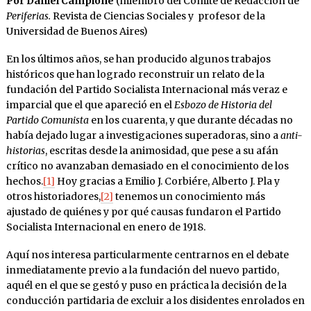
Por Daniel Campione
(miembro del Comité de Redacción de
Periferias.
Revista de Ciencias Sociales y profesor de la
Universidad de Buenos Aires)
En los últimos años, se han producido algunos trabajos
históricos que han logrado reconstruir un relato de la
fundación del Partido Socialista Internacional más veraz e
imparcial que el que apareció en el
Esbozo de Historia del
Partido Comunista
en los cuarenta, y que durante décadas no
había dejado lugar a investigaciones superadoras, sino a
anti-
historias
, escritas desde la animosidad, que pese a su afán
crítico no avanzaban demasiado en el conocimiento de los
hechos.
[1]
Hoy gracias a Emilio J. Corbiére, Alberto J. Pla y
otros historiadores,
[2]
tenemos un conocimiento más
ajustado de quiénes y por qué causas fundaron el Partido
Socialista Internacional en enero de 1918.
Aquí nos interesa particularmente centrarnos en el debate
inmediatamente previo a la fundación del nuevo partido,
aquél en el que se gestó y puso en práctica la decisión de la
conducción partidaria de excluir a los disidentes enrolados en