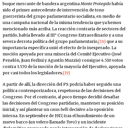
buque mercante de bandera argentina
Monte Protegido
había
sido el primer antecedente de intervención de tono
guerrerista del grupo parlamentario socialista, en medio de
una campaña nacional de la misma tendencia que ya hemos
mencionado más arriba. La reacción contraria de sectores del
partido, había llevado al III° Congreso Extraordinario y a una
severa derrota política del grupo parlamentario,
[18]
que a su
importancia específica unió el efecto de lo inesperado. La
moción apoyada por una minoría del Comité Ejecutivo (José
Penelón, Juan Ferlini y Agustín Muzzio) consigue 4.510 votos
contra 3.570 de la moción de la mayoría del Ejecutivo, apoyada
por casi todos los legisladores.
[19]
A partir de allí, la dirección del PS podría haber seguido una
política contemporizadora, respetuosa de las decisiones del
Congreso. Por el contrario, al poco tiempo decidió desafiar
las decisiones del Congreso partidario, mantener su posición
inicial, y así plantear un
casus belli
decisivo a la oposición
interna. En septiembre de 1917, tras el hundimiento de un
nuevo barco (un velero llamado
Toro
) y un incidente