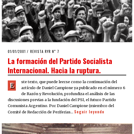
POSTED
01/01/2001
09/04/2020
REVISTA RYR N˚ 7
ON
La formación del Partido Socialista
Internacional. Hacia la ruptura.
ste texto, que puede leerse como la continuación del
E
artículo de Daniel Campione ya publicado en el número 6
de Razón y Revolución, profundiza el análisis de las
discusiones previas a la fundación del PSI, el futuro Partido
Comunista Argentino. Por Daniel Campione (miembro del
Seguir leyendo
Comité de Redacción de Periferias…