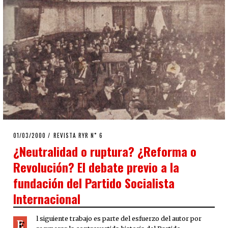
POSTED
01/03/2000
02/04/2020
REVISTA RYR N˚ 6
ON
¿Neutralidad o ruptura? ¿Reforma o
Revolución? El debate previo a la
fundación del Partido Socialista
Internacional
l siguiente trabajo es parte del esfuerzo del autor por
E