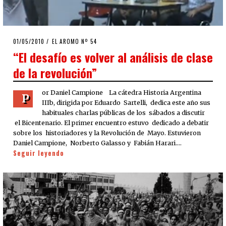
POSTED
01/05/2010
25/03/2020
EL AROMO Nº 54
ON
“El desafío es volver al análisis de clase
de la revolución”
or Daniel Campione La cátedra Historia Argentina
P
IIIb, dirigida por Eduardo Sartelli, dedica este año sus
habituales charlas públicas de los sábados a discutir
el Bicentenario. El primer encuentro estuvo dedicado a debatir
sobre los historiadores y la Revolución de Mayo. Estuvieron
Daniel Campione, Norberto Galasso y Fabián Harari.…
Seguir leyendo