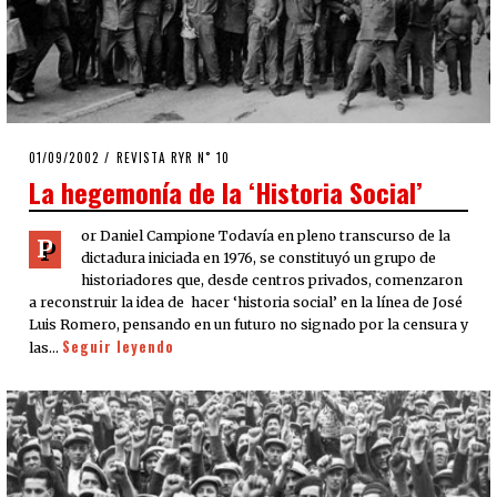
POSTED
01/09/2002
28/04/2020
REVISTA RYR N˚ 10
ON
La hegemonía de la ‘Historia Social’
or Daniel Campione Todavía en pleno transcurso de la
P
dictadura iniciada en 1976, se constituyó un grupo de
historiadores que, desde centros privados, comenzaron
a reconstruir la idea de hacer ‘historia social’ en la línea de José
Luis Romero, pensando en un futuro no signado por la censura y
Seguir leyendo
las…