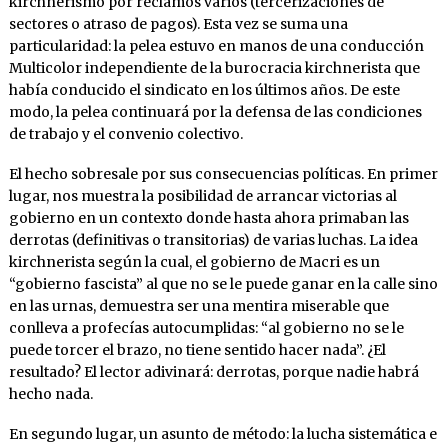
kirchnerismo por reclamos varios (tercerizaciones de
sectores o atraso de pagos). Esta vez se suma una
particularidad: la pelea estuvo en manos de una conducción
Multicolor independiente de la burocracia kirchnerista que
había conducido el sindicato en los últimos años. De este
modo, la pelea continuará por la defensa de las condiciones
de trabajo y el convenio colectivo.
El hecho sobresale por sus consecuencias políticas. En primer
lugar, nos muestra la posibilidad de arrancar victorias al
gobierno en un contexto donde hasta ahora primaban las
derrotas (definitivas o transitorias) de varias luchas. La idea
kirchnerista según la cual, el gobierno de Macri es un
“gobierno fascista” al que no se le puede ganar en la calle sino
en las urnas, demuestra ser una mentira miserable que
conlleva a profecías autocumplidas: “al gobierno no se le
puede torcer el brazo, no tiene sentido hacer nada”. ¿El
resultado? El lector adivinará: derrotas, porque nadie habrá
hecho nada.
En segundo lugar, un asunto de método: la lucha sistemática e