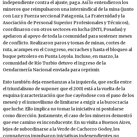
independiente contra el ajuste, paga. Así lo entendieron los
mineros que reimpulsaron una intersindical de la mina (junto
con Luz y Fuerza seccional Patagonia, La Fraternidad y la
Asociación de Personal Superior Profesionales y Técnicos),
coordinaron con otros sectores en lucha (INTI, Posadas) y
apelaron al apoyo de toda la comunidad para sostener meses
de conflicto. Realizaron paros y tomas de minas, cortes de
ruta, acampes en el Congreso, escraches y hasta el bloqueo al
buque petrolero en Punta Loyola. Incluso, en marzo, la
comunidad de Río Turbio detuvo el ingreso de la
Gendarmería Nacional enviada para reprimir.
Esto también deja enseñanzas a la izquierda, que oscila entre
el triunfalismo de suponer que el 2001 está a la vuelta de la
esquina (caracterización que fue cayéndose con el paso de los
meses) y el inmovilismo de limitarse a exigir a la burocracia
que luche. Ello implica no tomar la iniciativa ni postularse
como dirección. Justamente, el caso de los mineros demostró
que ese camino es inconducente. En su visita a Buenos Aires,
lejos de subordinarse a la Verde de Cachorro Godoy, los
compañeros impulsaron iniciativas independientes no