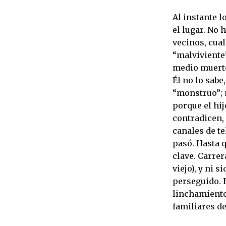
Al instante 
el lugar. No 
vecinos, cual
“malviviente”
medio muerto
Él no lo sab
“monstruo”; 
porque el hi
contradicen,
canales de te
pasó. Hasta q
clave. Carrer
viejo), y ni 
perseguido. E
linchamiento
familiares de