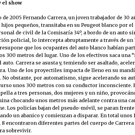
y el show
o de 2005 Fernando Carrera, un joven trabajador de 30 a
 hijos pequeños, transitaba en su Peugeot blanco por el
onal de civil de la Comisaría 34º, a bordo de un auto s
ción policial, lo intercepta abruptamente a través de un
 presupone que los ocupantes del auto blanco habían par
os 300 metros del lugar. Uno de los efectivos saca una “
l auto. Carrera se asusta y, temiendo ser asaltado, aceler
ra. Uno de los proyectiles impacta de lleno en su mandíb
. No obstante, por automatismo, sigue acelerando su aut
curso unos 300 metros con su conductor inconsciente. 
opella a tres personas, dos mujeres y un niño, provocán
ina chocando unos metros más adelante contra una ca
ne. Los policías bajan del pseudo-móvil, se paran frente 
ando un abanico y comienzan a disparar. En total unos 
, 8 encontraron diferentes partes del cuerpo de Carrera 
a sobrevivir.