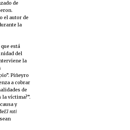
azado de
ieron.
 el autor de
durante la
 que está
unidad del
nterviene la
s
pio”. Piñeyro
enza a cobrar
alidades de
 la víctima?”.
 causa y
de
El rati
 sean