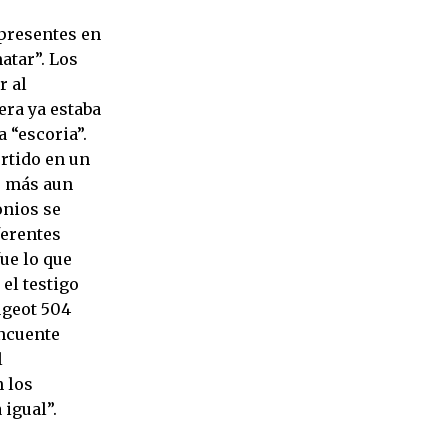
 presentes en
atar”. Los
r al
era ya estaba
 “escoria”.
rtido en un
o más aun
onios se
ferentes
fue lo que
el testigo
ugeot 504
incuente
l
 los
 igual”.