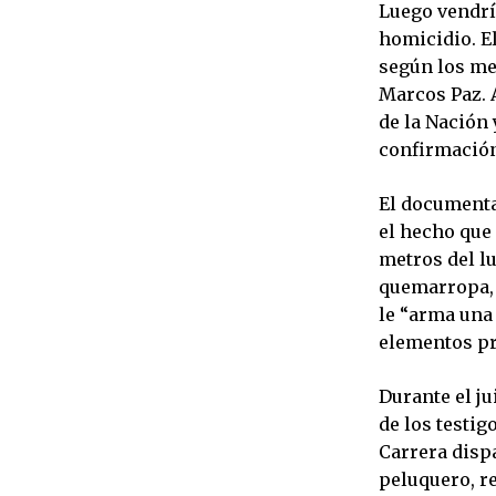
Luego vendría
homicidio. E
según los med
Marcos Paz. A
de la Nación 
confirmación
El documenta
el hecho que
metros del lu
quemarropa, c
le “arma una 
elementos pr
Durante el ju
de los testig
Carrera dispa
peluquero, re