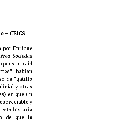
do – CEICS
o por Enrique
érea Sociedad
supuesto raid
ntes” habían
o de “gatillo
dicial y otras
es) en que un
espreciable y
 esta historia
lo de que la