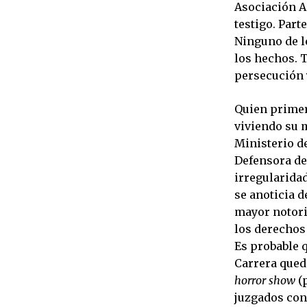
Asociación Am
testigo. Par
Ninguno de l
los hechos. 
persecución 
Quien primer
viviendo su 
Ministerio de
Defensora del
irregularidad
se anoticia 
mayor notori
los derechos 
Es probable q
Carrera qued
horror show
(p
juzgados con 