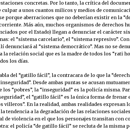
staciones concretas. Por lo tanto, la crítica del docum
de culpar a unos cuantos milicos y medios de comunicac
se porque aberraciones que no deberían existir en la “d
corriente. Más aún, muchos organismos de derechos h
ciados por el Estado) llegan a denunciar el carácter si
as: el “sistema carcelario”, el “sistema represivo”. Con 
llí denunciará al “sistema democrático”. Mas no se denu
a la relación social que es la madre de todos los “rati 
dos los días.
abla del “gatillo fácil”, la contracara de lo que la “derec
“inseguridad”. Desde ambas puntas se acusan mutuament
 los “pobres”, la “inseguridad” es la policía misma. Par
seguridad”, el “gatillo fácil” es la única forma de frenar
s villeros”. En la realidad, ambas realidades expresan 
 la tendencia a la degradación de las relaciones sociale
al de violencia en el que los personajes transitan con 
otra: el policía “de gatillo fácil” se recluta de la misma 