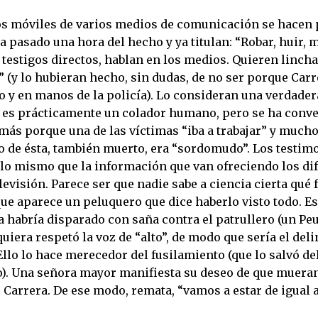
los móviles de varios medios de comunicación se hacen
ha pasado una hora del hecho y ya titulan: “Robar, huir, m
 testigos directos, hablan en los medios. Quieren lincha
 (y lo hubieran hecho, sin dudas, de no ser porque Carr
 y en manos de la policía). Lo consideran una verdadera
e, es prácticamente un colador humano, pero se ha conve
más porque una de las víctimas “iba a trabajar” y much
jo de ésta, también muerto, era “sordomudo”. Los testim
 lo mismo que la información que van ofreciendo los di
levisión. Parece ser que nadie sabe a ciencia cierta qué 
ue aparece un peluquero que dice haberlo visto todo. Es 
a habría disparado con saña contra el patrullero (un Pe
siquiera respetó la voz de “alto”, de modo que sería el del
llo lo hace merecedor del fusilamiento (que lo salvó de
). Una señora mayor manifiesta su deseo de que mueran
 Carrera. De ese modo, remata, “vamos a estar de igual a