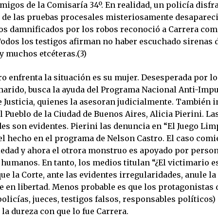
igos de la Comisaría 34º. En realidad, un policía disfr
te de las pruebas procesales misteriosamente desaparec
os damnificados por los robos reconoció a Carrera como
Todos los testigos afirman no haber escuchado sirenas 
y muchos etcéteras.(3)
o enfrenta la situación es su mujer. Desesperada por lo
marido, busca la ayuda del Programa Nacional Anti-Imp
 Justicia, quienes la asesoran judicialmente. También i
 Pueblo de la Ciudad de Buenos Aires, Alicia Pierini. La
es son evidentes. Pierini las denuncia en “El Juego Lim
del hecho en el programa de Nelson Castro. El caso comi
edad y ahora el otrora monstruo es apoyado por person
humanos. En tanto, los medios titulan “¿El victimario es
ue la Corte, ante las evidentes irregularidades, anule la
e en libertad. Menos probable es que los protagonistas 
olicías, jueces, testigos falsos, responsables políticos)
la dureza con que lo fue Carrera.