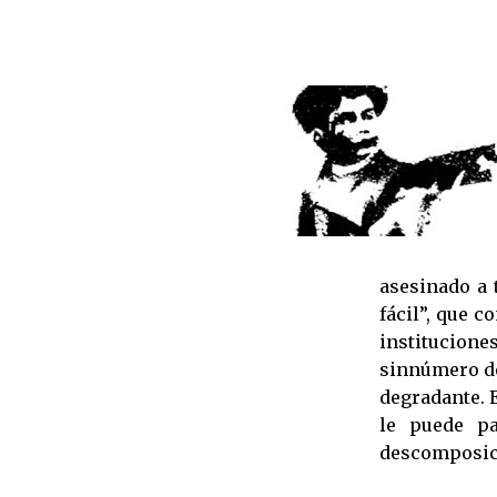
asesinado a 
fácil”, que c
institucione
sinnúmero de
degradante. E
le puede pa
descomposici