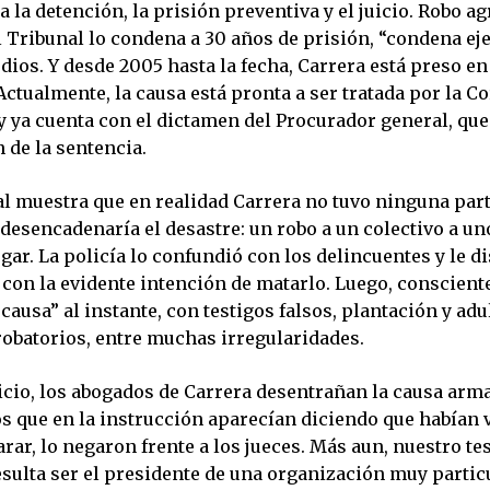
 la detención, la prisión preventiva y el juicio. Robo a
l Tribunal lo condena a 30 años de prisión, “condena e
ios. Y desde 2005 hasta la fecha, Carrera está preso en
ctualmente, la causa está pronta a ser tratada por la 
y ya cuenta con el dictamen del Procurador general, que
 de la sentencia.
l muestra que en realidad Carrera no tuvo ninguna par
 desencadenaría el desastre: un robo a un colectivo a u
gar. La policía lo confundió con los delincuentes y le d
on la evidente intención de matarlo. Luego, consciente 
causa” al instante, con testigos falsos, plantación y ad
obatorios, entre muchas irregularidades.
icio, los abogados de Carrera desentrañan la causa arma
os que en la instrucción aparecían diciendo que habían v
rar, lo negaron frente a los jueces. Más aun, nuestro tes
sulta ser el presidente de una organización muy particu