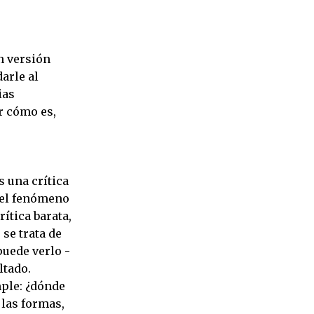
n versión
darle al
ias
r cómo es,
s una crítica
e el fenómeno
rítica barata,
 se trata de
puede verlo -
ltado.
mple: ¿dónde
 las formas,