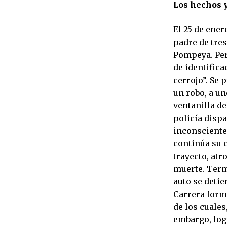
Los hechos 
El 25 de ener
padre de tres
Pompeya. Pers
de identifica
cerrojo”. Se
un robo, a un
ventanilla de
policía dispa
inconsciente
continúa su 
trayecto, atr
muerte. Term
auto se detie
Carrera form
de los cuales
embargo, logr