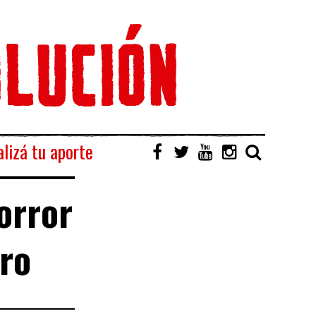
lizá tu aporte
orror
ro