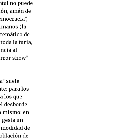
ental no puede
ión, amén de
emocracia”,
umanos (la
stemático de
toda la furia,
ncia al
horror show”
ha” suele
e: para los
a los que
 el desborde
lo mismo: en
s gesta un
comodidad de
población de