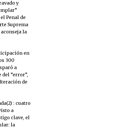
gravado y
jemplar”
 el Penal de
Corte Suprema
 aconseja la
ticipación en
nos 300
isparó a
del “error”,
ulteración de
da(2) : cuatro
isto a
tigo clave, el
lar: la