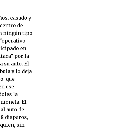
ños, casado y
 centro de
in ningún tipo
 “operativo
ticipado en
itaca” por la
a su auto. El
ula y lo deja
o, que
En ese
doles la
mioneta. El
al auto de
18 disparos,
quien, sin