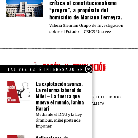
crítica al constitucionalismo
“progre”, a propósito del
homicidio de Mariano Ferreyra.
Valeria Sleiman Grupo de Investigación
sobre el Estado – CEICS Una vez
TAL VEZ ESTÉ INTERESADO EN
La explotación avanza.
La reforma laboral de
Milei – La fuerza que
QUIENES SOMOS
CONTACTO
BARRILETE LIBROS
mueve el mundo, Ianina
CEICS
ENGLISH
VÍA SOCIALISTA
Harari
Mediante el DNU y la Ley
ómnibus, Milei pretende
imponer