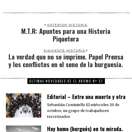
ANTERIOR HISTORIA
M.T.R: Apuntes para una Historia
Previous
Piquetera
post:
SIGUIENTE HISTORIA
La verdad que no se imprime. Papel Prensa
Next
y los conflictos en el seno de la burguesía.
post:
ÚLTIMAS NOVEDADES DE EL AROMO Nº 57
Editorial – Entre una muerte y otra
Sebastián Cominiello El miércoles 20 de
octubre, un grupo de trabajadores
tercerizados
Hay humo (burgués) en tu mirada.