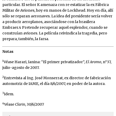
particular. El señor K amenaza con re estatizar la ex Fábrica
Militar de Aviones, hoy en manos de Lockhead. Hoy en día, allí
sólo se reparan aeronaves. La idea del presidente sería volver
a producir aeroplanos, asociándose con la brasilera
Embraer.4 Pretende recuperar aquel esplendor, cuando se
construían aviones. La película reivindica la tragedia, pero
prepara, también, la farsa.
Notas
1
Véase Harari, Ianina: “El primer privatizador”,
El Aromo
, n°37,
julio-agosto de 2007.
2
Entrevista al Ing. José Monserrat, ex director de fabricación
automotriz de IAME, el día 8/6/2007, en poder de la autora.
3
Idem.
4
Véase
Clarin
, 30/6/2007