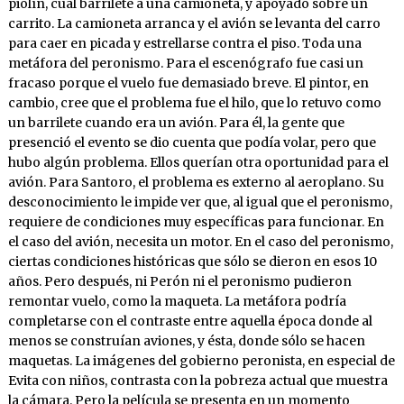
piolín, cual barrilete a una camioneta, y apoyado sobre un
carrito. La camioneta arranca y el avión se levanta del carro
para caer en picada y estrellarse contra el piso. Toda una
metáfora del peronismo. Para el escenógrafo fue casi un
fracaso porque el vuelo fue demasiado breve. El pintor, en
cambio, cree que el problema fue el hilo, que lo retuvo como
un barrilete cuando era un avión. Para él, la gente que
presenció el evento se dio cuenta que podía volar, pero que
hubo algún problema. Ellos querían otra oportunidad para el
avión. Para Santoro, el problema es externo al aeroplano. Su
desconocimiento le impide ver que, al igual que el peronismo,
requiere de condiciones muy específicas para funcionar. En
el caso del avión, necesita un motor. En el caso del peronismo,
ciertas condiciones históricas que sólo se dieron en esos 10
años. Pero después, ni Perón ni el peronismo pudieron
remontar vuelo, como la maqueta. La metáfora podría
completarse con el contraste entre aquella época donde al
menos se construían aviones, y ésta, donde sólo se hacen
maquetas. La imágenes del gobierno peronista, en especial de
Evita con niños, contrasta con la pobreza actual que muestra
la cámara. Pero la película se presenta en un momento