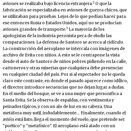
2
aviones se realizaba bajo licencia extranjera.
O que la
fabricación se especializaba en aviones de guerra chicos, que
se utilizaban para pruebas. Lejos de lo que podían hacer para
ese entonces Rusia o Estados Unidos, aquí no se producían
3
aviones grandes de transporte.
La mayoría de los
apologistas de la industria peronista peca de eludir las
comparaciones. La defensa de Santoro se acerca al ridículo.
La construcción del aeroplano se intercala con imágenes de
archivo de Evita con niños. A esto se le contrapone la vista
desde el auto de Santoro de niños pobres pidiendo en la calle,
cartoneros y otras miserias que cualquiera debe presenciar
en cualquier ciudad del país. Por si al espectador no le queda
claro este contraste, en donde el pasado aparece como idílico,
el director introduce secuencias que no dejan lugar a dudas.
En el medio del bosque, se ve a una mujer que personifica a
Santa Evita. Se la observa de espaldas, con vestimenta y
peinados típicos, y con un alo de luz en su cabeza. Una
metáfora muy sutil, indudablemente… Finalmente, cuando el
avión está listo, llega el momento del vuelo, que pretende ser
“poético” y “metafísico”. El aeroplano está atado con un