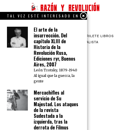
TAL VEZ ESTÉ INTERESADO EN
El arte de la
insurrección. Del
QUIENES SOMOS
CONTACTO
BARRILETE LIBROS
capítulo XLIII de
CEICS
ENGLISH
VÍA SOCIALISTA
Historia de la
Revolución Rusa,
Ediciones ryr, Buenos
Aires, 2007
León Trotsky, 1879-1940
Al igual que la guerra, la
gente
Mercachifles al
servicio de Su
Majestad. Los ataques
de la revista
Sudestada a la
izquierda, tras la
derrota de Filmus