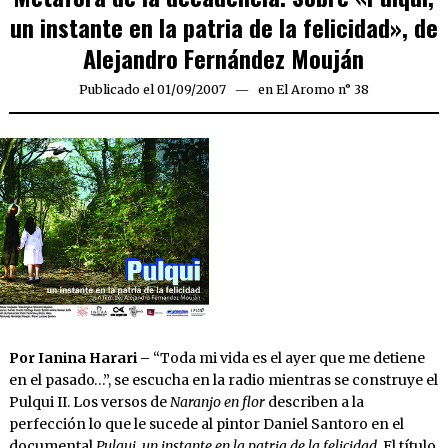
un instante en la patria de la felicidad», de
Alejandro Fernández Mouján
Publicado el
01/09/2007
24/03/2020
en
El Aromo n° 38
Por Ianina Harari –
“Toda mi vida es el ayer que me detiene
en el pasado…”, se escucha en la radio mientras se construye el
Pulqui II. Los versos de
Naranjo en flor
describen a la
perfección lo que le sucede al pintor Daniel Santoro en el
documental
Pulqui, un instante en la patria de la felicidad.
El título