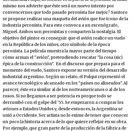
mismo nos advierte que éste será un nuevo intento por
1
convencernos que todo pasado peronista fue mejor.
Santoro
se propone realizar una maqueta del avión que fue icono de la
industria peronista. Para esto convoca a un escenógrafo,
Miguel. Ambos son peronistas y comparten la nostalgia. El
objetivo del pintor es conseguir que el avión realice un vuelo
en la República de los niños, otro símbolo de la época
peronista. La película muestra la mayor parte del tiempo
cómo arman el “avión”, pretendiendo rescatar “la cosa (sic)
épica de la construcción”. En el discurso que prepara para el
momento del vuelo, Santoro expone su versión del desarrollo
industrial argentino. Según su relato, el Pulqui representó el
avance tecnológico alcanzado en los “países no alineados”. Al
parecer, éste era similar al de los norteamericanos o al de los
rusos. Si no llegamos a ser potencia es porque todo se
derrumbó con el golpe del ’55. Se empezaron a comprar los
aviones a Estados Unidos y, desde entonces, la Argentina se
unió a Occidente. Ser artista no lo exime de tener que conocer
un poco la historia acerca de lo que quiere reflejar en su obra.
Por ejemplo, que gran parte de la producción de la fábrica de