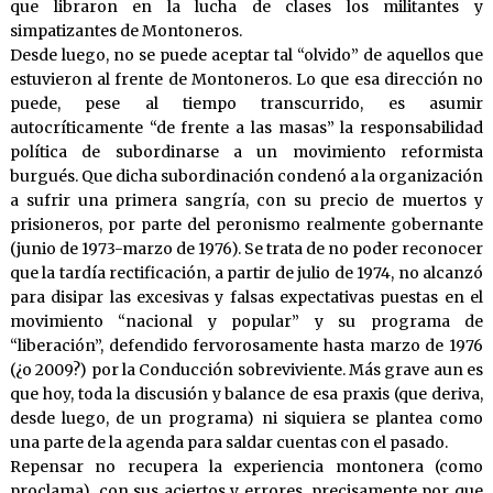
que libraron en la lucha de clases los militantes y
simpatizantes de Montoneros.
Desde luego, no se puede aceptar tal “olvido” de aquellos que
estuvieron al frente de Montoneros. Lo que esa dirección no
puede, pese al tiempo transcurrido, es asumir
autocríticamente “de frente a las masas” la responsabilidad
política de subordinarse a un movimiento reformista
burgués. Que dicha subordinación condenó a la organización
a sufrir una primera sangría, con su precio de muertos y
prisioneros, por parte del peronismo realmente gobernante
(junio de 1973-marzo de 1976). Se trata de no poder reconocer
que la tardía rectificación, a partir de julio de 1974, no alcanzó
para disipar las excesivas y falsas expectativas puestas en el
movimiento “nacional y popular” y su programa de
“liberación”, defendido fervorosamente hasta marzo de 1976
(¿o 2009?) por la Conducción sobreviviente. Más grave aun es
que hoy, toda la discusión y balance de esa praxis (que deriva,
desde luego, de un programa) ni siquiera se plantea como
una parte de la agenda para saldar cuentas con el pasado.
Repensar no recupera la experiencia montonera (como
proclama), con sus aciertos y errores, precisamente por que