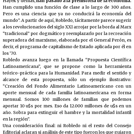
Hayek y demás,
han pasado a la prehistoria de la economía.
Han cumplido una función de clase a lo largo de 300 años.
Pero es una ciencia que ya no conducirá la economía del
mundo”. A partir de aquí, Robledo, tácitamente parece sugerir
a los revolucionarios del siglo XXI arrojar por la borda al Marx
“tradicional” por dogmático y reemplazarlo por la recreación
superadora del marxismo, elaborada por el General Perón, es
decir, el programa de capitalismo de Estado aplicada por él en
los ‘70.
Robledo avanza luego en la llamada “Propuesta Científica
Latinoamericana”, que se propone como la herramienta
teórico-práctica para la Humanidad. Para medir el sentido y
alcance de esta propuesta, sólo un ejemplo ilustrativo:
“Creación del Fondo Alimentario Latinoamericano con un
aporte mensual de cada familia latinoamericana en forma
mensual. Somos 100 millones de familias que podemos
aportar 10 u$s por mes. Eso da 12.000 millones de u$s en un
año. Sobra para extinguir el hambre y la mortalidad infantil
en la región”.
Una consideración final: ni Robledo ni el resto del Consejo
Editorial aclaran si análisis de este tipo fueron los que guiaron