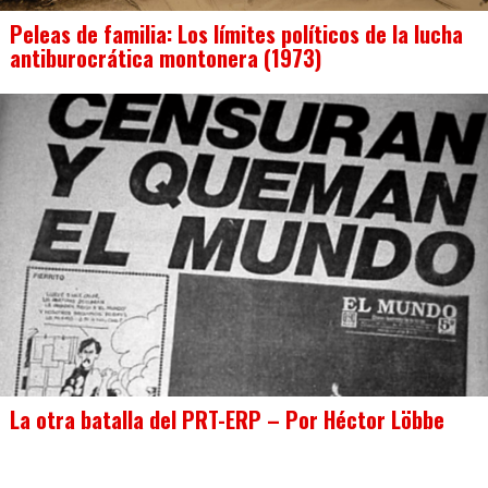
Peleas de familia: Los límites políticos de la lucha
antiburocrática montonera (1973)
La otra batalla del PRT-ERP – Por Héctor Löbbe