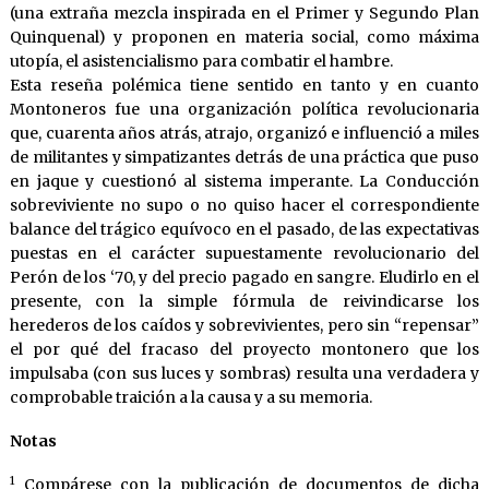
(una extraña mezcla inspirada en el Primer y Segundo Plan
Quinquenal) y proponen en materia social, como máxima
utopía, el asistencialismo para combatir el hambre.
Esta reseña polémica tiene sentido en tanto y en cuanto
Montoneros fue una organización política revolucionaria
que, cuarenta años atrás, atrajo, organizó e influenció a miles
de militantes y simpatizantes detrás de una práctica que puso
en jaque y cuestionó al sistema imperante. La Conducción
sobreviviente no supo o no quiso hacer el correspondiente
balance del trágico equívoco en el pasado, de las expectativas
puestas en el carácter supuestamente revolucionario del
Perón de los ‘70, y del precio pagado en sangre. Eludirlo en el
presente, con la simple fórmula de reivindicarse los
herederos de los caídos y sobrevivientes, pero sin “repensar”
el por qué del fracaso del proyecto montonero que los
impulsaba (con sus luces y sombras) resulta una verdadera y
comprobable traición a la causa y a su memoria.
Notas
1
Compárese con la publicación de documentos de dicha