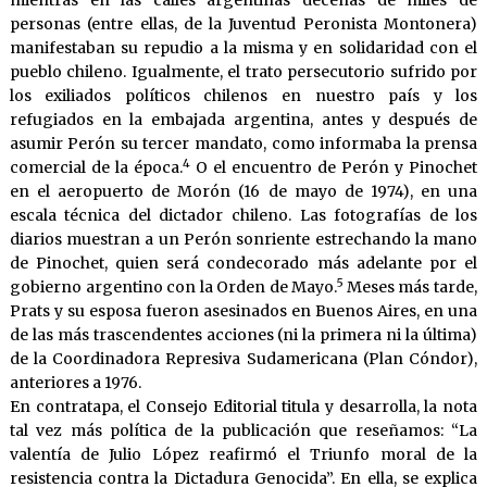
mientras en las calles argentinas decenas de miles de
personas (entre ellas, de la Juventud Peronista Montonera)
manifestaban su repudio a la misma y en solidaridad con el
pueblo chileno. Igualmente, el trato persecutorio sufrido por
los exiliados políticos chilenos en nuestro país y los
refugiados en la embajada argentina, antes y después de
asumir Perón su tercer mandato, como informaba la prensa
4
comercial de la época.
O el encuentro de Perón y Pinochet
en el aeropuerto de Morón (16 de mayo de 1974), en una
escala técnica del dictador chileno. Las fotografías de los
diarios muestran a un Perón sonriente estrechando la mano
de Pinochet, quien será condecorado más adelante por el
5
gobierno argentino con la Orden de Mayo.
Meses más tarde,
Prats y su esposa fueron asesinados en Buenos Aires, en una
de las más trascendentes acciones (ni la primera ni la última)
de la Coordinadora Represiva Sudamericana (Plan Cóndor),
anteriores a 1976.
En contratapa, el Consejo Editorial titula y desarrolla, la nota
tal vez más política de la publicación que reseñamos: “La
valentía de Julio López reafirmó el Triunfo moral de la
resistencia contra la Dictadura Genocida”. En ella, se explica