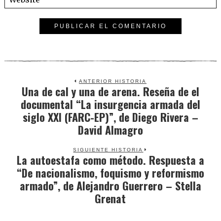
ANTERIOR HISTORIA
Una de cal y una de arena. Reseña de el
Previous
documental “La insurgencia armada del
post:
siglo XXI (FARC-EP)”, de Diego Rivera –
David Almagro
SIGUIENTE HISTORIA
La autoestafa como método. Respuesta a
Next
“De nacionalismo, foquismo y reformismo
post:
armado”, de Alejandro Guerrero – Stella
Grenat