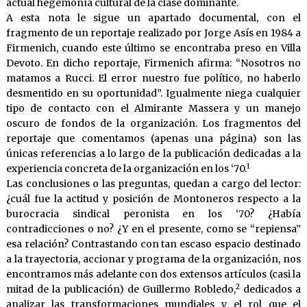
actual hegemonía cultural de la clase dominante.
A esta nota le sigue un apartado documental, con el
fragmento de un reportaje realizado por Jorge Asís en 1984 a
Firmenich, cuando este último se encontraba preso en Villa
Devoto. En dicho reportaje, Firmenich afirma: “Nosotros no
matamos a Rucci. El error nuestro fue político, no haberlo
desmentido en su oportunidad”. Igualmente niega cualquier
tipo de contacto con el Almirante Massera y un manejo
oscuro de fondos de la organización. Los fragmentos del
reportaje que comentamos (apenas una página) son las
únicas referencias a lo largo de la publicación dedicadas a la
1
experiencia concreta de la organización en los ‘70.
Las conclusiones o las preguntas, quedan a cargo del lector:
¿cuál fue la actitud y posición de Montoneros respecto a la
burocracia sindical peronista en los ‘70? ¿Había
contradicciones o no? ¿Y en el presente, como se “repiensa”
esa relación? Contrastando con tan escaso espacio destinado
a la trayectoria, accionar y programa de la organización, nos
encontramos más adelante con dos extensos artículos (casi la
2
mitad de la publicación) de Guillermo Robledo,
dedicados a
analizar las transformaciones mundiales y el rol que el