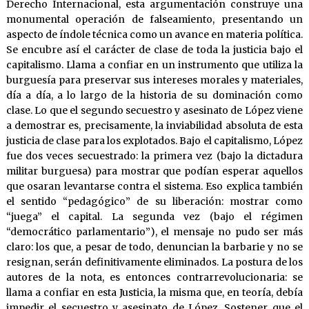
Derecho Internacional, esta argumentación construye una
monumental operación de falseamiento, presentando un
aspecto de índole técnica como un avance en materia política.
Se encubre así el carácter de clase de toda la justicia bajo el
capitalismo. Llama a confiar en un instrumento que utiliza la
burguesía para preservar sus intereses morales y materiales,
día a día, a lo largo de la historia de su dominación como
clase. Lo que el segundo secuestro y asesinato de López viene
a demostrar es, precisamente, la inviabilidad absoluta de esta
justicia de clase para los explotados. Bajo el capitalismo, López
fue dos veces secuestrado: la primera vez (bajo la dictadura
militar burguesa) para mostrar que podían esperar aquellos
que osaran levantarse contra el sistema. Eso explica también
el sentido “pedagógico” de su liberación: mostrar como
“juega” el capital. La segunda vez (bajo el régimen
“democrático parlamentario”), el mensaje no pudo ser más
claro: los que, a pesar de todo, denuncian la barbarie y no se
resignan, serán definitivamente eliminados. La postura de los
autores de la nota, es entonces contrarrevolucionaria: se
llama a confiar en esta Justicia, la misma que, en teoría, debía
impedir el secuestro y asesinato de López. Sostener que el