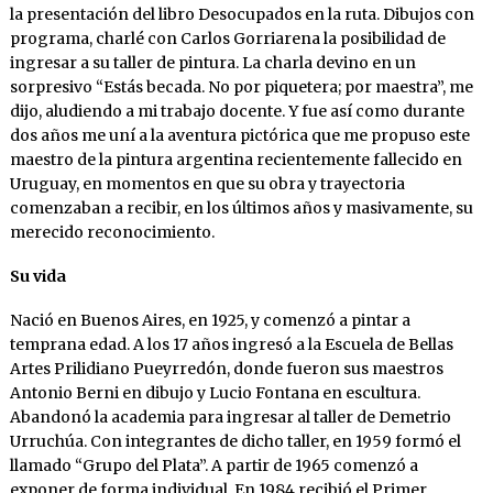
la presentación del libro Desocupados en la ruta. Dibujos con
programa, charlé con Carlos Gorriarena la posibilidad de
ingresar a su taller de pintura. La charla devino en un
sorpresivo “Estás becada. No por piquetera; por maestra”, me
dijo, aludiendo a mi trabajo docente. Y fue así como durante
dos años me uní a la aventura pictórica que me propuso este
maestro de la pintura argentina recientemente fallecido en
Uruguay, en momentos en que su obra y trayectoria
comenzaban a recibir, en los últimos años y masivamente, su
merecido reconocimiento.
Su vida
Nació en Buenos Aires, en 1925, y comenzó a pintar a
temprana edad. A los 17 años ingresó a la Escuela de Bellas
Artes Prilidiano Pueyrredón, donde fueron sus maestros
Antonio Berni en dibujo y Lucio Fontana en escultura.
Abandonó la academia para ingresar al taller de Demetrio
Urruchúa. Con integrantes de dicho taller, en 1959 formó el
llamado “Grupo del Plata”. A partir de 1965 comenzó a
exponer de forma individual. En 1984 recibió el Primer