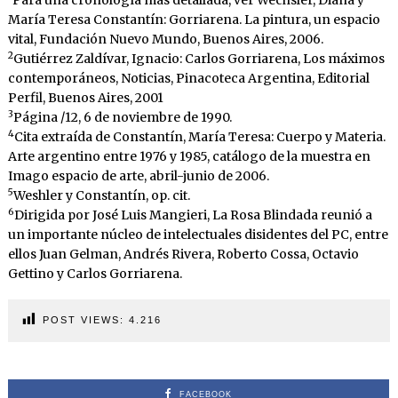
Para una cronología más detallada, ver Wechsler, Diana y
María Teresa Constantín: Gorriarena. La pintura, un espacio
vital, Fundación Nuevo Mundo, Buenos Aires, 2006.
2
Gutiérrez Zaldívar, Ignacio: Carlos Gorriarena, Los máximos
contemporáneos, Noticias, Pinacoteca Argentina, Editorial
Perfil, Buenos Aires, 2001
3
Página /12, 6 de noviembre de 1990.
4
Cita extraída de Constantín, María Teresa: Cuerpo y Materia.
Arte argentino entre 1976 y 1985, catálogo de la muestra en
Imago espacio de arte, abril-junio de 2006.
5
Weshler y Constantín, op. cit.
6
Dirigida por José Luis Mangieri, La Rosa Blindada reunió a
un importante núcleo de intelectuales disidentes del PC, entre
ellos Juan Gelman, Andrés Rivera, Roberto Cossa, Octavio
Gettino y Carlos Gorriarena.
POST VIEWS:
4.216
FACEBOOK