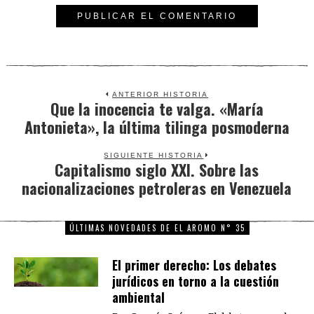
ANTERIOR HISTORIA
Que la inocencia te valga. «María
Previous
Antonieta», la última tilinga posmoderna
post:
SIGUIENTE HISTORIA
Capitalismo siglo XXI. Sobre las
Next
nacionalizaciones petroleras en Venezuela
post:
ÚLTIMAS NOVEDADES DE EL AROMO N° 35
El primer derecho: Los debates
jurídicos en torno a la cuestión
ambiental