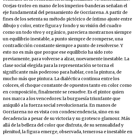
Orejas-trofeo en mano de los imperios-banderas señalan el
eje fundamental del pensamiento de Gorriarena. A partir de
fines de los setenta su método pictórico de íntimo ajuste entre
dibujo y color, entre figura y fondo y su visión del cuadro
como un todo vivo y orgánico, pareciera mostrarnos siempre
un equilibrio inestable, a punto siempre de romperse, una
contradicción constante siempre a punto de resolverse. Y
esto no es más que porque ese equilibrio ha sido roto
previamente, para volverse a alzar, nuevamente inestable. La
clase social elegida para la representación se torna el
significante más poderoso para hablar, con la pintura, de
mucho más que pintura. La dialéctica continua entre los
colores, el choque constante de opuestos tanto en color como
en composición, finalmente se resuelve. Es el pintor quien
nos marca a los vencedores: la burguesía triunfante que
aniquiló a la fuerza social revolucionaria. En manos de
Gorriarena no es vista con condescendencia, sino en su
decadencia a pesar de su victoria y su grotesco glamour. Más
allá de la belleza del color que disfruta, de su sensualidad y
plenitud, la figura emerge, observada, temerosa e inestable en