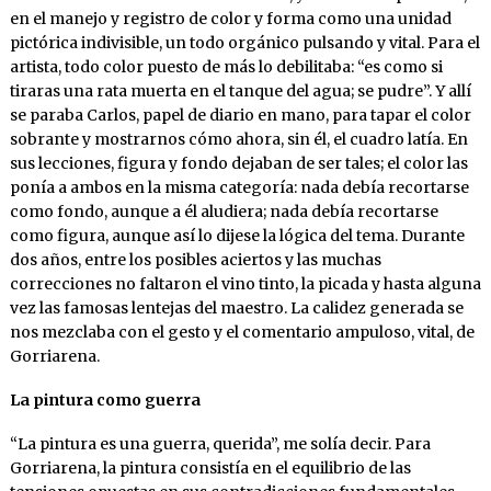
en el manejo y registro de color y forma como una unidad
pictórica indivisible, un todo orgánico pulsando y vital. Para el
artista, todo color puesto de más lo debilitaba: “es como si
tiraras una rata muerta en el tanque del agua; se pudre”. Y allí
se paraba Carlos, papel de diario en mano, para tapar el color
sobrante y mostrarnos cómo ahora, sin él, el cuadro latía. En
sus lecciones, figura y fondo dejaban de ser tales; el color las
ponía a ambos en la misma categoría: nada debía recortarse
como fondo, aunque a él aludiera; nada debía recortarse
como figura, aunque así lo dijese la lógica del tema. Durante
dos años, entre los posibles aciertos y las muchas
correcciones no faltaron el vino tinto, la picada y hasta alguna
vez las famosas lentejas del maestro. La calidez generada se
nos mezclaba con el gesto y el comentario ampuloso, vital, de
Gorriarena.
La pintura como guerra
“La pintura es una guerra, querida”, me solía decir. Para
Gorriarena, la pintura consistía en el equilibrio de las