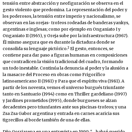
tensión entre abstracción y neofiguración se observa en el
gesto violento que predomina. La representación del poder y
los poderosos, la tensión entre imperio y nacionalismo, se
observan en las orejas- trofeos rodeadas de banderas yankys,
argentinas e inglesas; como por ejemplo en Onganiato I y
Onganiato II (1965), y Oreja sube por la infraestructura (1967).
Él mismo asegura que es durante la dictadura donde se
2
consolida su lenguaje pictórico.
El gesto, entonces, se
contiene para dar paso a figuras humanas en composiciones
que contradicen la visión tradicional del cuadro, formando
un todo inestable. Continúa la denuncia al poder y la alusión a
la masacre del Proceso en obras como Frigorífico
latinoamericano II (1981) y Para que el espíritu viva (1981). A
partir de los noventa, vemos el universo burgués triunfante
tanto en Santuario (1994) como en Thriller gardeliano (1997)
y Jardines prometidos (1995), donde burgueses se alzan
decadentes pero triunfantes ante sus piscinas-trofeos; y una
Zsa Zsa Gabor argentina y entrada en carnes acaricia sus
tigrecillos al borde también de una de ellas.
Dijo Gorriarena en una entrevista en 1990: “… habré querido