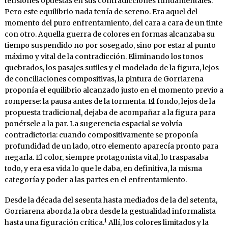
tensiones opuestas en sus contradicciones fundamentales.
Pero este equilibrio nada tenía de sereno. Era aquel del
momento del puro enfrentamiento, del cara a cara de un tinte
con otro. Aquella guerra de colores en formas alcanzaba su
tiempo suspendido no por sosegado, sino por estar al punto
máximo y vital de la contradicción. Eliminando los tonos
quebrados, los pasajes sutiles y el modelado de la figura, lejos
de conciliaciones compositivas, la pintura de Gorriarena
proponía el equilibrio alcanzado justo en el momento previo a
romperse: la pausa antes de la tormenta. El fondo, lejos de la
propuesta tradicional, dejaba de acompañar a la figura para
ponérsele a la par. La sugerencia espacial se volvía
contradictoria: cuando compositivamente se proponía
profundidad de un lado, otro elemento aparecía pronto para
negarla. El color, siempre protagonista vital, lo traspasaba
todo, y era esa vida lo que le daba, en definitiva, la misma
categoría y poder a las partes en el enfrentamiento.
Desde la década del sesenta hasta mediados de la del setenta,
Gorriarena aborda la obra desde la gestualidad informalista
1
hasta una figuración crítica.
Allí, los colores limitados y la