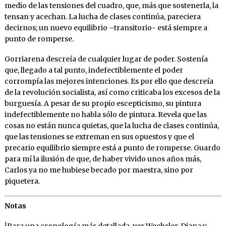
medio de las tensiones del cuadro, que, más que sostenerla, la
tensan y acechan. La lucha de clases continúa, pareciera
decirnos; un nuevo equilibrio –transitorio- está siempre a
punto de romperse.
Gorriarena descreía de cualquier lugar de poder. Sostenía
que, llegado a tal punto, indefectiblemente el poder
corrompía las mejores intenciones. Es por ello que descreía
de la revolución socialista, así como criticaba los excesos de la
burguesía. A pesar de su propio escepticismo, su pintura
indefectiblemente no habla sólo de pintura. Revela que las
cosas no están nunca quietas, que la lucha de clases continúa,
que las tensiones se extreman en sus opuestos y que el
precario equilibrio siempre está a punto de romperse. Guardo
para mí la ilusión de que, de haber vivido unos años más,
Carlos ya no me hubiese becado por maestra, sino por
piquetera.
Notas
1