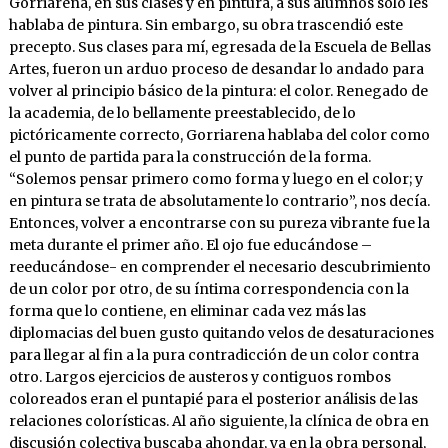
Gorriarena, en sus clases y en pintura, a sus alumnos sólo les
hablaba de pintura. Sin embargo, su obra trascendió este
precepto. Sus clases para mí, egresada de la Escuela de Bellas
Artes, fueron un arduo proceso de desandar lo andado para
volver al principio básico de la pintura: el color. Renegado de
la academia, de lo bellamente preestablecido, de lo
pictóricamente correcto, Gorriarena hablaba del color como
el punto de partida para la construcción de la forma.
“Solemos pensar primero como forma y luego en el color; y
en pintura se trata de absolutamente lo contrario”, nos decía.
Entonces, volver a encontrarse con su pureza vibrante fue la
meta durante el primer año. El ojo fue educándose –
reeducándose- en comprender el necesario descubrimiento
de un color por otro, de su íntima correspondencia con la
forma que lo contiene, en eliminar cada vez más las
diplomacias del buen gusto quitando velos de desaturaciones
para llegar al fin a la pura contradicción de un color contra
otro. Largos ejercicios de austeros y contiguos rombos
coloreados eran el puntapié para el posterior análisis de las
relaciones colorísticas. Al año siguiente, la clínica de obra en
discusión colectiva buscaba ahondar, ya en la obra personal,