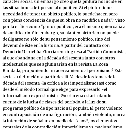
carácter social, sin embargo creo que la pintura no incide en
las situaciones de tipo social o político. Si el pintor tiene
necesidad de tener un objeto político, lo puede hacer, pero
5
con plena conciencia de que su obra no modifica nada”.
Visto
por la crítica como “pintor político”, era él mismo quien salía a
desmitificarlo. Sin embargo, su planteo pictórico no puede
desligarse no sólo de su pensamiento político, sino del
devenir de éste en la historia. A partir del contacto con
Demetrio Urruchúa, Gorriarena ingresa al Partido Comunista,
al que abandona en la década del sesenta junto con otros
intelectuales que se aglutinarían en la revista La Rosa
6
Blindada, proponiendo un acercamiento al peronismo.
Esta
sería su definición, a partir de allí. Ya desde los temas de la
década del sesenta -la crítica a los imperialismosasí como
desde el método formal que elige para expresarlo -el
informalismo expresionista- Gorriarena estaría dando
cuenta de la lucha de clases del período, a la luz de su
programa político de tipo nacional popular. El gesto violento
en contraposición de una figuración, también violenta, marca
la intención de señalar, en medio del “caos”, los elementos
centrales de la contradicción: imperialismo vs. nacionalismo.