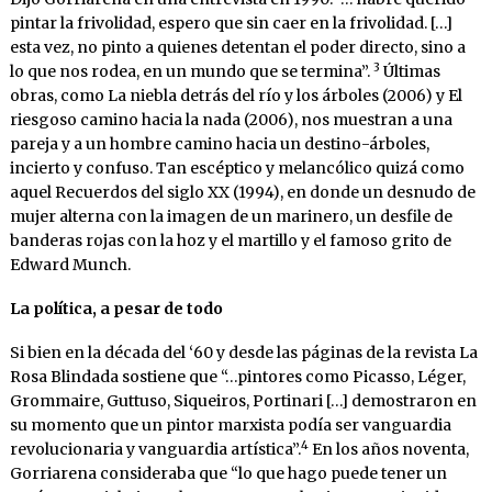
pintar la frivolidad, espero que sin caer en la frivolidad. […]
esta vez, no pinto a quienes detentan el poder directo, sino a
3
lo que nos rodea, en un mundo que se termina”.
Últimas
obras, como La niebla detrás del río y los árboles (2006) y El
riesgoso camino hacia la nada (2006), nos muestran a una
pareja y a un hombre camino hacia un destino-árboles,
incierto y confuso. Tan escéptico y melancólico quizá como
aquel Recuerdos del siglo XX (1994), en donde un desnudo de
mujer alterna con la imagen de un marinero, un desfile de
banderas rojas con la hoz y el martillo y el famoso grito de
Edward Munch.
La política, a pesar de todo
Si bien en la década del ‘60 y desde las páginas de la revista La
Rosa Blindada sostiene que “…pintores como Picasso, Léger,
Grommaire, Guttuso, Siqueiros, Portinari […] demostraron en
su momento que un pintor marxista podía ser vanguardia
4
revolucionaria y vanguardia artística”.
En los años noventa,
Gorriarena consideraba que “lo que hago puede tener un