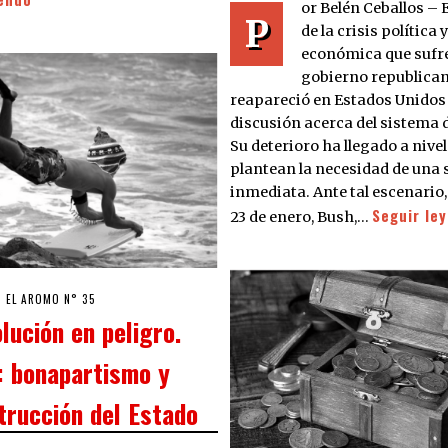
or Belén Ceballos –
P
de la crisis política y
económica que sufre
gobierno republican
reapareció en Estados Unidos 
discusión acerca del sistema d
Su deterioro ha llegado a nive
plantean la necesidad de una 
inmediata. Ante tal escenario,
Seguir le
23 de enero, Bush,…
3/03/2020
EL AROMO N° 35
lución en peligro.
a: bonapartismo y
trucción del Estado