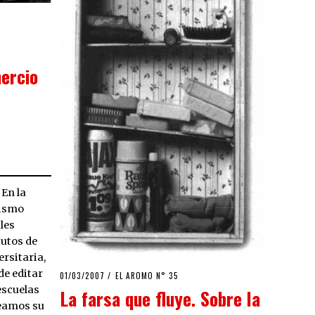
ercio
 En la
lismo
les
tutos de
rsitaria,
de editar
POSTED
01/03/2007
23/03/2020
EL AROMO N° 35
ON
escuelas
La farsa que fluye. Sobre la
Veamos su