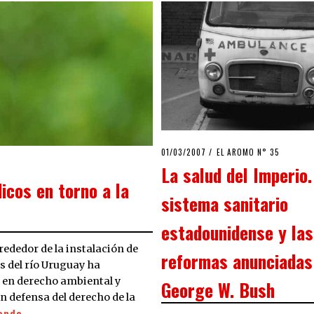
POSTED
01/03/2007
23/03/2020
EL AROMO N° 35
ON
La salud del Imperio.
icos en torno a la
sistema sanitario
estadounidense y las
ededor de la instalación de
reformas anunciadas
s del río Uruguay ha
s en derecho ambiental y
George W. Bush
n defensa del derecho de la
yendo