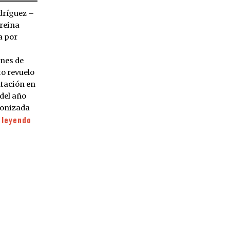
dríguez –
 reina
a por
ines de
to revuelo
ntación en
 del año
agonizada
 leyendo