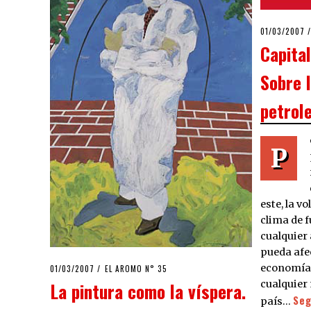
POSTED
01/03/2007
2
ON
Capital
Sobre 
petrol
P
este, la v
clima de f
cualquier
pueda afec
economía 
POSTED
01/03/2007
23/03/2020
EL AROMO N° 35
ON
cualquier
La pintura como la víspera.
Seg
país…