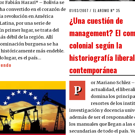
or Fabián Harari* – Bolivia se
ha convertido en el corazón de
POSTED
01/03/2007
23/03/2020
EL AROMO N° 35
ON
la revolución en América
¿Una cuestión de
Latina, por una serie de
management? El com
n primer lugar, se trata del
s débil de la región. Allí
colonial según la
dominación burguesa se ha
históricamente más endeble.
historiografía liberal
 lugar, es el país…
yendo
contemporánea
or Mariano Schlez –
P
actualidad, el libera
domina los principa
resortes de los insti
investigación y docencia unive
además de ser el responsable 
los manuales que llegan a las 
secundarias de todo el país. 