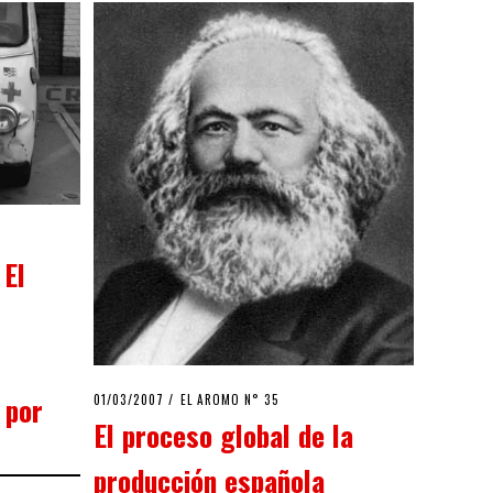
 El
 por
POSTED
01/03/2007
23/03/2020
EL AROMO N° 35
ON
El proceso global de la
producción española