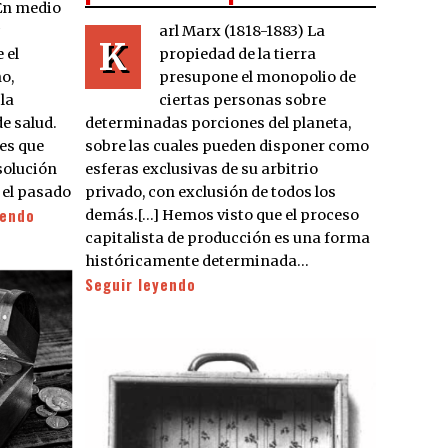
 En medio
arl Marx (1818-1883) La
K
propiedad de la tierra
 el
presupone el monopolio de
o,
ciertas personas sobre
la
determinadas porciones del planeta,
e salud.
sobre las cuales pueden disponer como
les que
esferas exclusivas de su arbitrio
solución
privado, con exclusión de todos los
 el pasado
yendo
demás.[…] Hemos visto que el proceso
capitalista de producción es una forma
históricamente determinada…
Seguir leyendo