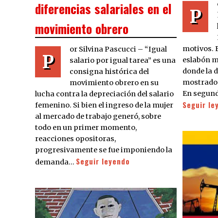
diferencias salariales en el
P
movimiento obrero
motivos. E
or Silvina Pascucci – “Igual
P
eslabón má
salario por igual tarea” es una
donde la 
consigna histórica del
mostrado 
movimiento obrero en su
En segundo
lucha contra la depreciación del salario
Seguir le
femenino. Si bien el ingreso de la mujer
al mercado de trabajo generó, sobre
todo en un primer momento,
reacciones opositoras,
progresivamente se fue imponiendo la
Seguir leyendo
demanda…