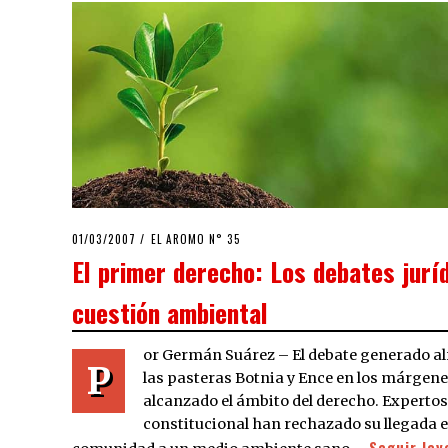
POSTED
01/03/2007
23/03/2020
EL AROMO N° 35
ON
El primer derecho: Los debates juríd
cuestión ambiental
or Germán Suárez – El debate generado alr
P
las pasteras Botnia y Ence en los márgene
alcanzado el ámbito del derecho. Experto
constitucional han rechazado su llegada e
Seguir le