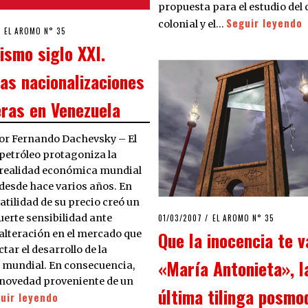
propuesta para el estudio del
Seguir leyendo
colonial y el…
3/03/2020
EL AROMO N° 35
ismo siglo XXI.
las nacionalizaciones
eras en Venezuela
or Fernando Dachevsky – El
petróleo protagoniza la
realidad económica mundial
desde hace varios años. En
olatilidad de su precio creó un
POSTED
uerte sensibilidad ante
01/03/2007
23/03/2020
EL AROMO N° 35
ON
Que la inocencia te v
 alteración en el mercado que
tar el desarrollo de la
«María Antonieta», l
mundial. En consecuencia,
 novedad proveniente de un
última tilinga posmo
uir leyendo