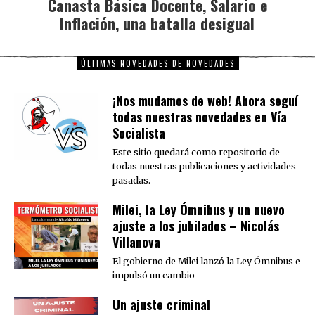
Canasta Básica Docente, Salario e
Next
Inflación, una batalla desigual
post:
ÚLTIMAS NOVEDADES DE NOVEDADES
¡Nos mudamos de web! Ahora seguí
todas nuestras novedades en Vía
Socialista
Este sitio quedará como repositorio de
todas nuestras publicaciones y actividades
pasadas.
Milei, la Ley Ómnibus y un nuevo
ajuste a los jubilados – Nicolás
Villanova
El gobierno de Milei lanzó la Ley Ómnibus e
impulsó un cambio
Un ajuste criminal