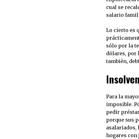
cual se recal
salario famil
Lo cierto es 
prácticament
sólo por la t
dólares, por 
también, debi
Insolve
Para la mayor
imposible. P
pedir présta
porque sus p
asalariados,
hogares con j