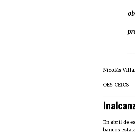
ob
pr
Nicolás Vill
OES-CEICS
Inalcan
En abril de e
bancos estat