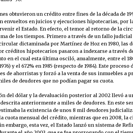
nes obtuvieron un crédito entre fines de la década de 19
n envueltos en juicios y ejecuciones hipotecarias, por l
rvenir el Estado. En efecto, el temor al retorno de la cir
ma de los tiempos. Primero a través de un fallo judicial
 circular dictaminada por Martínez de Hoz en 1980, las 
 créditos hipotecarios pasaron a indexarse a través de 
o en el cual esta última osciló, anualmente, entre el 1
1976) y el 672% en 1985 (respecto de 1984). Este proceso d
es de ahorristas y forzó a la venta de sus inmuebles a p
 miles de deudores que no podían pagar su cuota.
ón del dólar y la devaluación posterior al 2002 llevó a 
 descrita anteriormente a miles de deudores. En este sen
estimaba la existencia de unos 8 mil deudores judiciali
a cuota mensual del crédito, mientras que en 2008, la ci
in embargo, esta vez, el Estado lanzó un sistema de Ref
durante el año 2003, que se fue prorrogando con el tiem