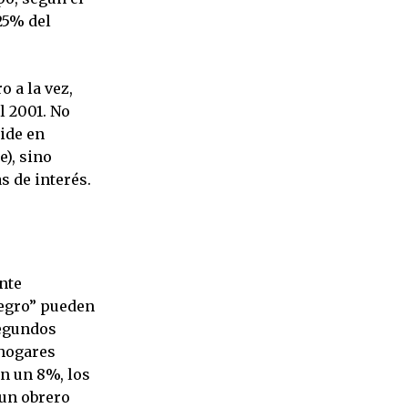
25% del
o a la vez,
l 2001. No
mide en
e), sino
s de interés.
ente
negro” pueden
segundos
 hogares
en un 8%, los
 un obrero