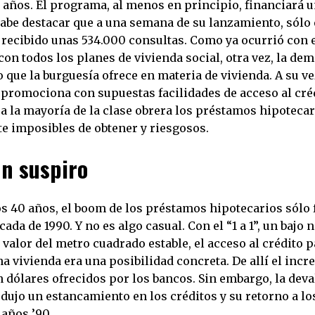
0 años. El programa, al menos en principio, financiará 
abe destacar que a una semana de su lanzamiento, sólo 
 recibido unas 534.000 consultas. Como ya ocurrió con
con todos los planes de vivienda social, otra vez, la de
o que la burguesía ofrece en materia de vivienda. A su vez
promociona con supuestas facilidades de acceso al créd
a la mayoría de la clase obrera los préstamos hipoteca
e imposibles de obtener y riesgosos.
un suspiro
os 40 años, el boom de los préstamos hipotecarios sólo 
cada de 1990. Y no es algo casual. Con el “1 a 1”, un bajo n
l valor del metro cuadrado estable, el acceso al crédito p
 vivienda era una posibilidad concreta. De allí el incr
 dólares ofrecidos por los bancos. Sin embargo, la deva
dujo un estancamiento en los créditos y su retorno a lo
 años ’90.