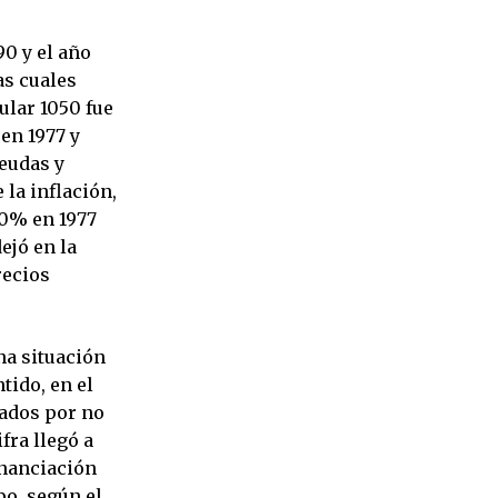
90 y el año
as cuales
cular 1050 fue
 en 1977 y
deudas y
la inflación,
80% en 1977
ejó en la
recios
una situación
tido, en el
zados por no
fra llegó a
inanciación
po, según el