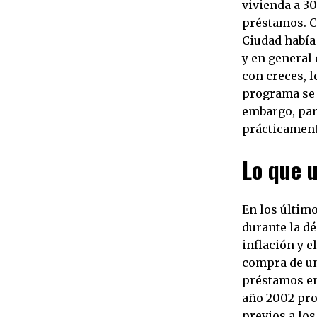
vivienda a 3
préstamos. C
Ciudad había
y en general 
con creces, l
programa se 
embargo, par
prácticament
Lo que 
En los últim
durante la dé
inflación y e
compra de una
préstamos en
año 2002 pro
previos a los