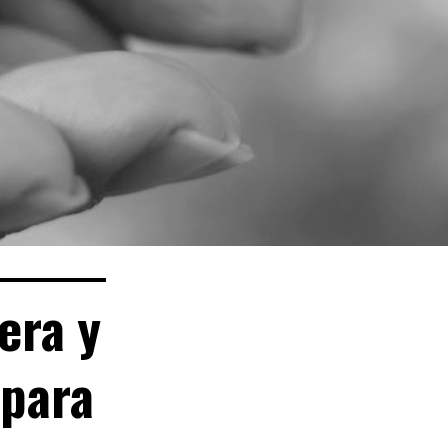
era y
 para