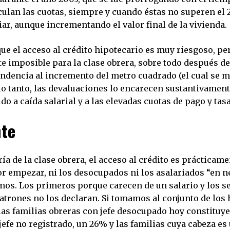
culan las cuotas, siempre y cuando éstas no superen el 
iar, aunque incrementando el valor final de la vivienda.
que el acceso al crédito hipotecario es muy riesgoso, per
e imposible para la clase obrera, sobre todo después de
endencia al incremento del metro cuadrado (el cual se 
lo tanto, las devaluaciones lo encarecen sustantivament
do a caída salarial y a las elevadas cuotas de pago y tasa
nte
ía de la clase obrera, el acceso al crédito es prácticam
or empezar, ni los desocupados ni los asalariados “en 
mos. Los primeros porque carecen de un salario y los 
atrones no los declaran. Si tomamos al conjunto de los
 las familias obreras con jefe desocupado hoy constituy
efe no registrado, un 26% y las familias cuya cabeza es