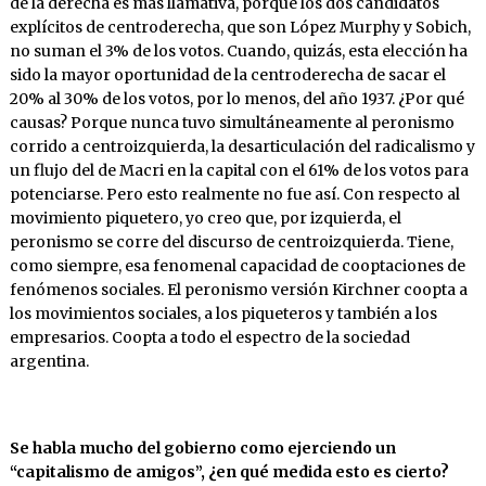
de la derecha es más llamativa, porque los dos candidatos
explícitos de centroderecha, que son López Murphy y Sobich,
no suman el 3% de los votos. Cuando, quizás, esta elección ha
sido la mayor oportunidad de la centroderecha de sacar el
20% al 30% de los votos, por lo menos, del año 1937. ¿Por qué
causas? Porque nunca tuvo simultáneamente al peronismo
corrido a centroizquierda, la desarticulación del radicalismo y
un flujo del de Macri en la capital con el 61% de los votos para
potenciarse. Pero esto realmente no fue así. Con respecto al
movimiento piquetero, yo creo que, por izquierda, el
peronismo se corre del discurso de centroizquierda. Tiene,
como siempre, esa fenomenal capacidad de cooptaciones de
fenómenos sociales. El peronismo versión Kirchner coopta a
los movimientos sociales, a los piqueteros y también a los
empresarios. Coopta a todo el espectro de la sociedad
argentina.
Se
habla
mucho
del
gobierno
como
ejerciendo
un
“capitalismo de amigos”, ¿en qué medida esto es cierto?