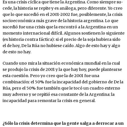
Es una crisis cíclica que tiene la Argentina. Como siempre su-
cede, la historia se repite y es análoga, pero diferente. Yo creo
que lo que sucedió en el 2001-2002 fue, posiblemente, la crisis
socioeconómica más grave de la historia argentina. Lo que
sucedió fue una crisis que la encontró a la Argentina en un
momento internacional difícil. Algunos sostienen lo siguiente
(es historia contra fáctica): si el precio de la soja hubiera sido
el de hoy, De la Rúa no hubiese caído. Algo de esto hay y algo
de esto no hay.
Cuando uno mira la situación económica mundial en la cual
se produjo la crisis de 2001 y la que hay hoy, puede plantearse
esta cuestión. Pero yo creo que la de 2001 fue una
combinación: el 50% fue la incapacidad del gobierno de De la
Rúa, pero el 50% fue también que le tocó un cuadro externo
muy adverso y se repitió esa constante de la Argentina: la
incapacidad para remontar la crisis en general.
¿Sólo
la
crisis
determina
que
la
gente salga
a derrocar a un