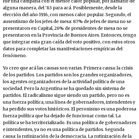
fue una campaña con el menor calor popular, por llamarlo de
alguna manera, del ’83 para acá. Posiblemente, desde la
elección del año 1916, con menos calor popular. Segundo, el
ausentismo de los jefes de mesa: 87% de jefes de mesa no se
presentaron en Capital, 26% de presidentes de mesa no se
presentaron en la Provincia de Buenos Aires. Entonces, tengo
que integrar esta gran caída del voto positivo, con estos otros
datos para completar las manifestaciones empíricas del
fenómeno.
Yo creo que acá las causas son varias. Primera causa: la crisis
de los partidos. Los partidos son los grandes organizadores,
los agentes organizadores de la actividad política de una
sociedad. Pero la Argentina se ha quedado sin sistema de
partidos. El radicalismo sigue siendo un partido, pero no es
una fuerza política, una línea de gobernadores, intendentes y
ha perdido sus votos históricos. El peronismo es una poderosa
fuerza política que ha dejado de funcionar como tal. La
política se ha territorializado. Es una política de gobernadores
e intendentes, ya no es una política de partidos. Segunda
causa: la rutinización de la democracia. La rutinización de la