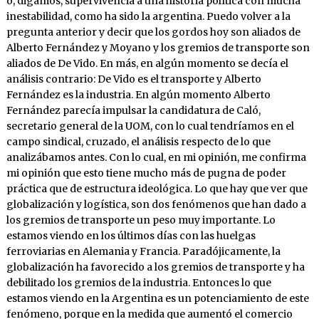
o, digamos, supervivencia a una historia política con mucha
inestabilidad, como ha sido la argentina. Puedo volver a la
pregunta anterior y decir que los gordos hoy son aliados de
Alberto Fernández y Moyano y los gremios de transporte son
aliados de De Vido. En más, en algún momento se decía el
análisis contrario: De Vido es el transporte y Alberto
Fernández es la industria. En algún momento Alberto
Fernández parecía impulsar la candidatura de Caló,
secretario general de la UOM, con lo cual tendríamos en el
campo sindical, cruzado, el análisis respecto de lo que
analizábamos antes. Con lo cual, en mi opinión, me confirma
mi opinión que esto tiene mucho más de pugna de poder
práctica que de estructura ideológica. Lo que hay que ver que
globalización y logística, son dos fenómenos que han dado a
los gremios de transporte un peso muy importante. Lo
estamos viendo en los últimos días con las huelgas
ferroviarias en Alemania y Francia. Paradójicamente, la
globalización ha favorecido a los gremios de transporte y ha
debilitado los gremios de la industria. Entonces lo que
estamos viendo en la Argentina es un potenciamiento de este
fenómeno, porque en la medida que aumentó el comercio