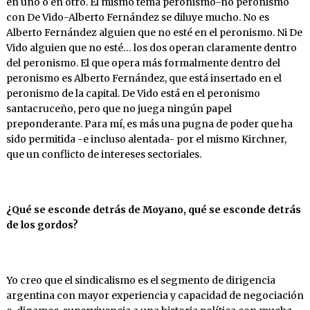
en uno o en otro. El mismo tema peronismo-no peronismo
con De Vido-Alberto Fernández se diluye mucho. No es
Alberto Fernández alguien que no esté en el peronismo. Ni De
Vido alguien que no esté… los dos operan claramente dentro
del peronismo. El que opera más formalmente dentro del
peronismo es Alberto Fernández, que está insertado en el
peronismo de la capital. De Vido está en el peronismo
santacruceño, pero que no juega ningún papel
preponderante. Para mí, es más una pugna de poder que ha
sido permitida -e incluso alentada- por el mismo Kirchner,
que un conflicto de intereses sectoriales.
¿Qué
se
esconde
detrás
de
Moyano,
qué
se
esconde detrás
de
los
gordos?
Yo creo que el sindicalismo es el segmento de dirigencia
argentina con mayor experiencia y capacidad de negociación