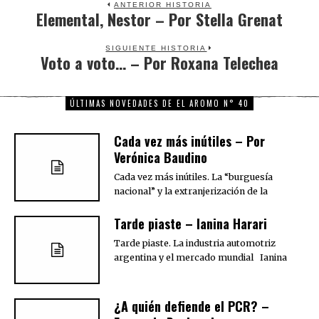
ANTERIOR HISTORIA
Elemental, Nestor – Por Stella Grenat
Previous
post:
SIGUIENTE HISTORIA
Voto a voto… – Por Roxana Telechea
Next
post:
ÚLTIMAS NOVEDADES DE EL AROMO N° 40
Cada vez más inútiles – Por
Verónica Baudino
Cada vez más inútiles. La “burguesía
nacional” y la extranjerización de la
Tarde piaste – Ianina Harari
Tarde piaste. La industria automotriz
argentina y el mercado mundial Ianina
¿A quién defiende el PCR? –