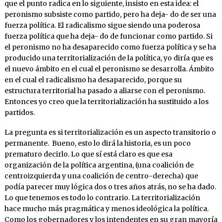
que el punto radica en lo siguiente, insisto en esta idea: el
peronismo subsiste como partido, pero ha deja- do de ser una
fuerza política. El radicalismo sigue siendo una poderosa
fuerza política que ha deja- do de funcionar como partido. Si
el peronismo no ha desaparecido como fuerza política y se ha
producido una territorialización de la política, yo diría que es
el nuevo ámbito en el cual el peronismo se desarrolla. Ámbito
en el cual el radicalismo ha desaparecido, porque su
estructura territorial ha pasado a aliarse con el peronismo.
Entonces yo creo que la territorialización ha sustituido a los
partidos.
La pregunta es si territorialización es un aspecto transitorio o
permanente. Bueno, esto lo dirá la historia, es un poco
prematuro decirlo. Lo que sí está claro es que esa
organización de la política argentina, (una coalición de
centroizquierda y una coalición de centro-derecha) que
podía parecer muy lógica dos o tres años atrás, no se ha dado.
Lo que tenemos es todo lo contrario. La territorialización
hace mucho más pragmática y menos ideológica la política.
Como los gobernadores y los intendentes en su gran mayoría