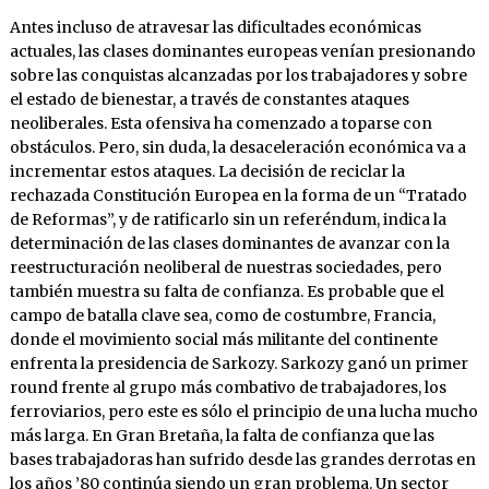
Antes incluso de atravesar las dificultades económicas
actuales, las clases dominantes europeas venían presionando
sobre las conquistas alcanzadas por los trabajadores y sobre
el estado de bienestar, a través de constantes ataques
neoliberales. Esta ofensiva ha comenzado a toparse con
obstáculos. Pero, sin duda, la desaceleración económica va a
incrementar estos ataques. La decisión de reciclar la
rechazada Constitución Europea en la forma de un “Tratado
de Reformas”, y de ratificarlo sin un referéndum, indica la
determinación de las clases dominantes de avanzar con la
reestructuración neoliberal de nuestras sociedades, pero
también muestra su falta de confianza. Es probable que el
campo de batalla clave sea, como de costumbre, Francia,
donde el movimiento social más militante del continente
enfrenta la presidencia de Sarkozy. Sarkozy ganó un primer
round frente al grupo más combativo de trabajadores, los
ferroviarios, pero este es sólo el principio de una lucha mucho
más larga. En Gran Bretaña, la falta de confianza que las
bases trabajadoras han sufrido desde las grandes derrotas en
los años ’80 continúa siendo un gran problema. Un sector