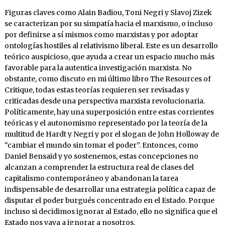
Figuras claves como Alain Badiou, Toni Negri y Slavoj Zizek
se caracterizan por su simpatía hacia el marxismo, o incluso
por definirse a sí mismos como marxistas y por adoptar
ontologías hostiles al relativismo liberal. Este es un desarrollo
teórico auspicioso, que ayuda a crear un espacio mucho más
favorable para la autentica investigación marxista. No
obstante, como discuto en mi último libro The Resources of
Critique, todas estas teorías requieren ser revisadas y
criticadas desde una perspectiva marxista revolucionaria.
Políticamente, hay una superposición entre estas corrientes
teóricas y el autonomismo representado por la teoría de la
multitud de Hardt y Negri y por el slogan de John Holloway de
“cambiar el mundo sin tomar el poder”. Entonces, como
Daniel Bensaid y yo sostenemos, estas concepciones no
alcanzan a comprender la estructura real de clases del
capitalismo contemporáneo y abandonan la tarea
indispensable de desarrollar una estrategia política capaz de
disputar el poder burgués concentrado en el Estado. Porque
incluso si decidimos ignorar al Estado, ello no significa que el
Estado nos vaya a ignorar a nosotros.