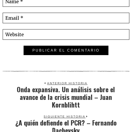
ANTERIOR HISTORIA
Onda expansiva. Un análisis sobre el
Previous
avance de la crisis mundial – Juan
post:
Kornblihtt
SIGUIENTE HISTORIA
¿A quién defiende el PCR? – Fernando
Next
Dachevsky
post: