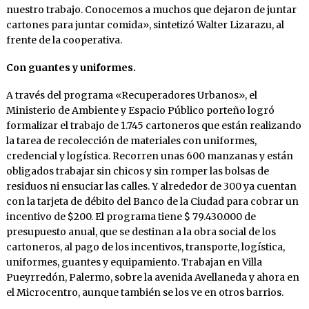
nuestro trabajo. Conocemos a muchos que dejaron de juntar
cartones para juntar comida», sintetizó Walter Lizarazu, al
frente de la cooperativa.
Con guantes y uniformes.
A través del programa «Recuperadores Urbanos», el
Ministerio de Ambiente y Espacio Público porteño logró
formalizar el trabajo de 1.745 cartoneros que están realizando
la tarea de recolección de materiales con uniformes,
credencial y logística. Recorren unas 600 manzanas y están
obligados trabajar sin chicos y sin romper las bolsas de
residuos ni ensuciar las calles. Y alrededor de 300 ya cuentan
con la tarjeta de débito del Banco de la Ciudad para cobrar un
incentivo de $200. El programa tiene $ 79.430.000 de
presupuesto anual, que se destinan a la obra social de los
cartoneros, al pago de los incentivos, transporte, logística,
uniformes, guantes y equipamiento. Trabajan en Villa
Pueyrredón, Palermo, sobre la avenida Avellaneda y ahora en
el Microcentro, aunque también se los ve en otros barrios.