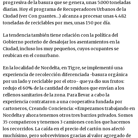
progresiva de la basura que se genera, unas 5.000 toneladas
diarias. Hoy el programa de Recuperadores Urbanos de la
Ciudad (ver Con guantes…) alcanza a procesar unas 4.482
toneladas de reciclables por mes, unas 150 por día.
La tendencia también tiene relación con la política del
Gobierno porteño de desalojar los asentamientos en la
Ciudad, incluso los muy pequeños, cuyos ocupantes se
reubican en el conurbano.
En la localidad de Nordelta, en Tigre, se implementó una
experiencia de recolección diferenciada -basura orgánica
por un lado y reciclable por el otro- que ya dio sus frutos:
redujo el 60% de la cantidad de residuos que envían a los
rellenos sanitarios de la zona. Para llevar a cabo la
experiencia contrataron a una cooperativa fundada por
cartoneros, Creando Conciencia: «Empezamos trabajando en
Nordelta y ahora tenemos otros tres barrios privados. Somos
35 compañeros y tenemos 3 camiones con los que hacemos
los recorridos. La caída en el precio del cartón nos afectó
muchísimo, pero sobrevivimos gracias al valor agregado de