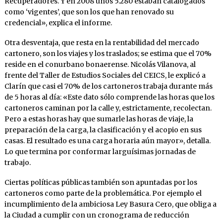
Recuperadores. Y en 2008 unos 5.280 estaban catalogados
como ‘vigentes’, que son los que han renovado su
credencial», explica el informe.
Otra desventaja, que resta en la rentabilidad del mercado
cartonero, son los viajes y los traslados; se estima que el 70%
reside en el conurbano bonaerense. Nicolás Vilanova, al
frente del Taller de Estudios Sociales del CEICS, le explicó a
Clarín que casi el 70% de los cartoneros trabaja durante más
de 5 horas al día: «Este dato sólo comprende las horas que los
cartoneros caminan por la calle y, estrictamente, recolectan.
Pero a estas horas hay que sumarle las horas de viaje, la
preparación de la carga, la clasificación y el acopio en sus
casas. El resultado es una carga horaria aún mayor», detalla.
Lo que termina por conformar larguísimas jornadas de
trabajo.
Ciertas políticas públicas también son apuntadas por los
cartoneros como parte de la problemática. Por ejemplo el
incumplimiento de la ambiciosa Ley Basura Cero, que obliga a
la Ciudad a cumplir con un cronograma de reducción