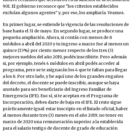
901. El gobierno reconoce que “los criterios establecidos
excluían algunos agentes” y, por eso, los ampliaría. Veamos.
En primer lugar, se extiende la vigencia de las resoluciones de
base hasta el 31 de mayo. En segundo lugar, se produce una
pequeña ampliación. Ahora, si contás con menos de 8
módulos a abril del 2020 y tu ingreso a marzo fue al menos un
quince (15%) por ciento menor respecto de los tres (3)
mejores sueldos del año 2019, podés inscribirte. Pero además
si, por ejemplo, tenés 4 módulos en abril podés acceder al
programa, pero se te asignarán los 4 que te faltan para llegar
a los 8. Por otro lado, y he aquí uno de los grandes engaños
del decreto, el docente se puede inscribir, aunque se haya
anotado para ser beneficiario del Ingreso Familiar de
Emergencia (IFE). Eso sí, si te aceptan en el Programa de
Incorporación, debes darte de baja en el IFE. El resto sigue
prácticamente igual: estar inscripto en el listado oficial, haber
al menos durante tres (3) meses en el año 2019; no tener en
marzo de 2020 una remuneración superior a la establecida
para el salario testigo de docente de grado de educación