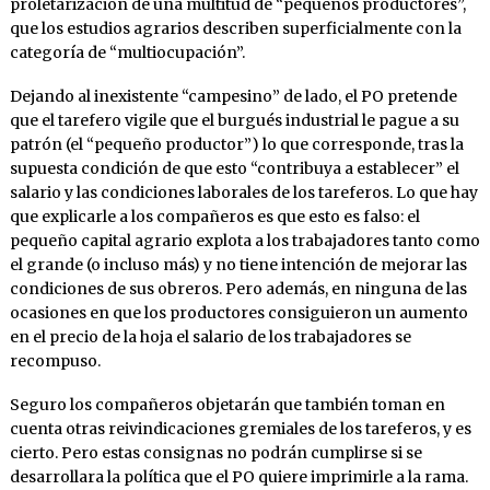
proletarización de una multitud de “pequeños productores”,
que los estudios agrarios describen superficialmente con la
categoría de “multiocupación”.
Dejando al inexistente “campesino” de lado, el PO pretende
que el tarefero vigile que el burgués industrial le pague a su
patrón (el “pequeño productor”) lo que corresponde, tras la
supuesta condición de que esto “contribuya a establecer” el
salario y las condiciones laborales de los tareferos. Lo que hay
que explicarle a los compañeros es que esto es falso: el
pequeño capital agrario explota a los trabajadores tanto como
el grande (o incluso más) y no tiene intención de mejorar las
condiciones de sus obreros. Pero además, en ninguna de las
ocasiones en que los productores consiguieron un aumento
en el precio de la hoja el salario de los trabajadores se
recompuso.
Seguro los compañeros objetarán que también toman en
cuenta otras reivindicaciones gremiales de los tareferos, y es
cierto. Pero estas consignas no podrán cumplirse si se
desarrollara la política que el PO quiere imprimirle a la rama.