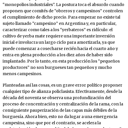
“monopolios industriales”. La postura toca el absurdo cuando
proponen que comités de “obreros y campesinos” controlen
el cumplimiento de dicho precio. Para empezar no existe tal
sujeto llamado “campesino” en Argentina y, en particular,
caracterizar como tales a los “yerbateros” es ridículo: el
cultivo de yerba mate requiere una importante inversión
inicial e involucra un largo ciclo para amortizarla, ya que
puede comenzar a cosecharse recién hacia el cuarto año y
entra en plena producción a los diez años de haber sido
implantado. Por lo tanto, en esta producción los “pequeños
productores” no son burgueses tan pequeños y mucho
menos campesinos.
Planteadas así las cosas, es un grave error político proponer
cualquier tipo de alianza policlasista. Efectivamente, desde la
década del noventa se observa una profundización del
proceso de concentración y centralización de la rama, con la
consiguiente pauperización de las capas más débiles de la
burguesía. Ahora bien, esto no da lugar a una emergencia
campesina, sino que por el contrario, se acelera la