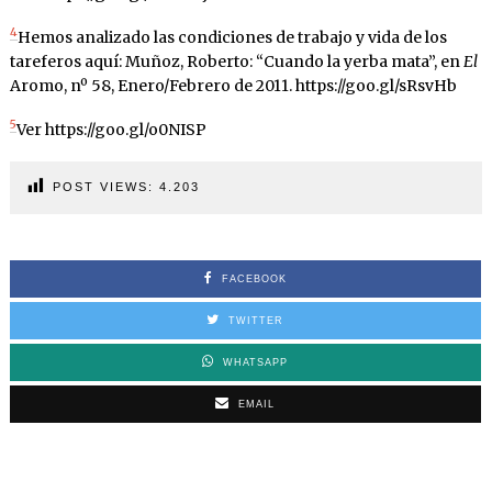
4
Hemos analizado las condiciones de trabajo y vida de los
tareferos aquí: Muñoz, Roberto: “Cuando la yerba mata”, en
El
Aromo, nº 58, Enero/Febrero de 2011. https://goo.gl/sRsvHb
5
Ver https://goo.gl/o0NISP
POST VIEWS:
4.203
FACEBOOK
TWITTER
WHATSAPP
EMAIL