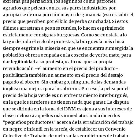
extrema pauperización, los segundos como patrones
agrarios que pelean contra sus pares industriales por
apropiarse de una porción mayor de ganancia (eso es subir el
precio que perciben por el kilo de yerba canchada). Si estos
últimos arrastran a peones rurales, lo hacen esgrimiendo
estrictamente consignas burguesas. Como se constata a lo
largo de todo el ciclo de protestas, la burguesía más chica
siempre esgrime la miseria en que se encuentra sumergida la
población obrera ocupada en la cosecha de yerba mate, para
dar legitimidad a su protesta, y afirma que su propia
reivindicación –el aumento en el precio del producto–
posibilitaría también un aumento en el precio del destajo
pagado al obrero. Sin embargo, ninguna de las demandas
implica una mejora para los obreros. Por eso, la pelea por el
precio de la hoja verde es un enfrentamiento interburgués,
en la que los tareferos no tienen nada que ganar. La disputa
que se dirimía en la toma del INYM es ajena a sus intereses de
clase, incluso a aquellos más inmediatos: nada dicen los
“pequeños productores” acerca de la erradicación del trabajo
en negro e infantil en la tarefa, de establecer un Convenio
Colectivo de Trabajo, de mejorar las condiciones de trabajo,