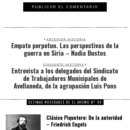
ANTERIOR HISTORIA
Empate perpetuo. Las perspectivas de la
Previous
guerra en Siria – Nadia Bustos
post:
SIGUIENTE HISTORIA
Entrevista a los delegados del Sindicato
Next
de Trabajadores Municipales de
post:
Avellaneda, de la agrupación Luis Pons
ÚLTIMAS NOVEDADES DE EL AROMO N° 96
Clásico Piquetero: De la autoridad
– Friedrich Engels