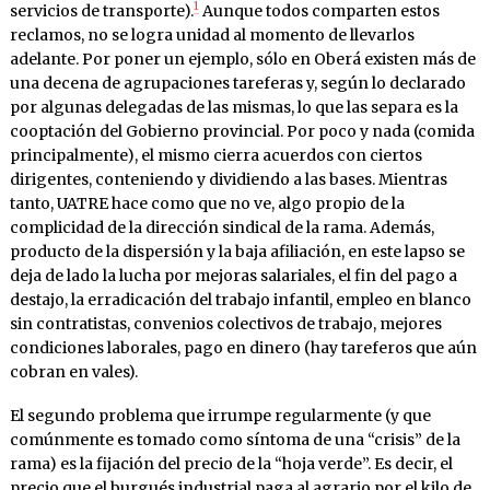
1
servicios de transporte).
Aunque todos comparten estos
reclamos, no se logra unidad al momento de llevarlos
adelante. Por poner un ejemplo, sólo en Oberá existen más de
una decena de agrupaciones tareferas y, según lo declarado
por algunas delegadas de las mismas, lo que las separa es la
cooptación del Gobierno provincial. Por poco y nada (comida
principalmente), el mismo cierra acuerdos con ciertos
dirigentes, conteniendo y dividiendo a las bases. Mientras
tanto, UATRE hace como que no ve, algo propio de la
complicidad de la dirección sindical de la rama. Además,
producto de la dispersión y la baja afiliación, en este lapso se
deja de lado la lucha por mejoras salariales, el fin del pago a
destajo, la erradicación del trabajo infantil, empleo en blanco
sin contratistas, convenios colectivos de trabajo, mejores
condiciones laborales, pago en dinero (hay tareferos que aún
cobran en vales).
El segundo problema que irrumpe regularmente (y que
comúnmente es tomado como síntoma de una “crisis” de la
rama) es la fijación del precio de la “hoja verde”. Es decir, el
precio que el burgués industrial paga al agrario por el kilo de