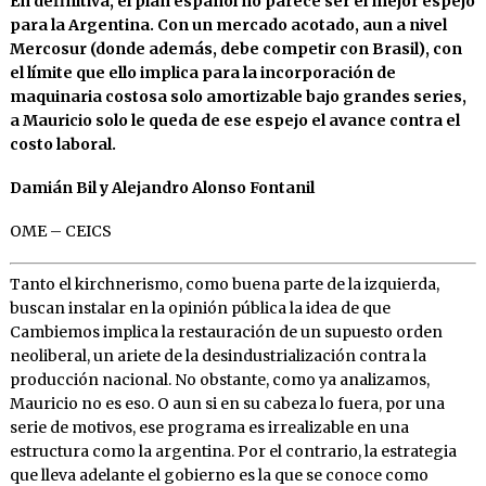
En definitiva, el plan español no parece ser el mejor espejo
para la Argentina. Con un mercado acotado, aun a nivel
Mercosur (donde además, debe competir con Brasil), con
el límite que ello implica para la incorporación de
maquinaria costosa solo amortizable bajo grandes series,
a Mauricio solo le queda de ese espejo el avance contra el
costo laboral.
Damián Bil y Alejandro Alonso Fontanil
OME – CEICS
Tanto el kirchnerismo, como buena parte de la izquierda,
buscan instalar en la opinión pública la idea de que
Cambiemos implica la restauración de un supuesto orden
neoliberal, un ariete de la desindustrialización contra la
producción nacional. No obstante, como ya analizamos,
Mauricio no es eso. O aun si en su cabeza lo fuera, por una
serie de motivos, ese programa es irrealizable en una
estructura como la argentina. Por el contrario, la estrategia
que lleva adelante el gobierno es la que se conoce como