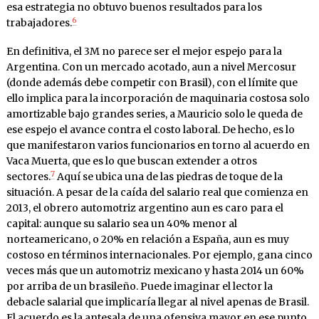
esa estrategia no obtuvo buenos resultados para los
6
trabajadores.
En definitiva, el 3M no parece ser el mejor espejo para la
Argentina. Con un mercado acotado, aun a nivel Mercosur
(donde además debe competir con Brasil), con el límite que
ello implica para la incorporación de maquinaria costosa solo
amortizable bajo grandes series, a Mauricio solo le queda de
ese espejo el avance contra el costo laboral. De hecho, es lo
que manifestaron varios funcionarios en torno al acuerdo en
Vaca Muerta, que es lo que buscan extender a otros
7
sectores.
Aquí se ubica una de las piedras de toque de la
situación. A pesar de la caída del salario real que comienza en
2013, el obrero automotriz argentino aun es caro para el
capital: aunque su salario sea un 40% menor al
norteamericano, o 20% en relación a España, aun es muy
costoso en términos internacionales. Por ejemplo, gana cinco
veces más que un automotriz mexicano y hasta 2014 un 60%
por arriba de un brasileño. Puede imaginar el lector la
debacle salarial que implicaría llegar al nivel apenas de Brasil.
El acuerdo es la antesala de una ofensiva mayor en ese punto.