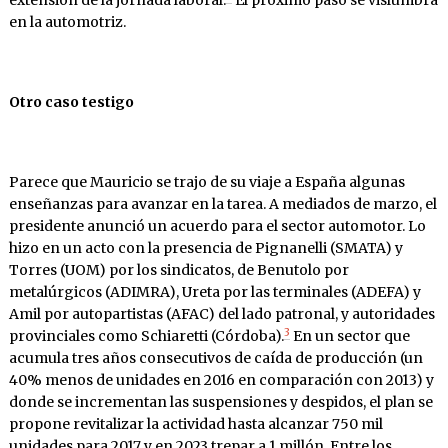
extensión de la jornada laboral.
El próximo paso se vislumbra
en la automotriz.
Otro caso testigo
Parece que Mauricio se trajo de su viaje a España algunas
enseñanzas para avanzar en la tarea. A mediados de marzo, el
presidente anunció un acuerdo para el sector automotor. Lo
hizo en un acto con la presencia de Pignanelli (SMATA) y
Torres (UOM) por los sindicatos, de Benutolo por
metalúrgicos (ADIMRA), Ureta por las terminales (ADEFA) y
Amil por autopartistas (AFAC) del lado patronal, y autoridades
3
provinciales como Schiaretti (Córdoba).
En un sector que
acumula tres años consecutivos de caída de producción (un
40% menos de unidades en 2016 en comparación con 2013) y
donde se incrementan las suspensiones y despidos, el plan se
propone revitalizar la actividad hasta alcanzar 750 mil
unidades para 2017 y en 2023 trepar a 1 millón. Entre los