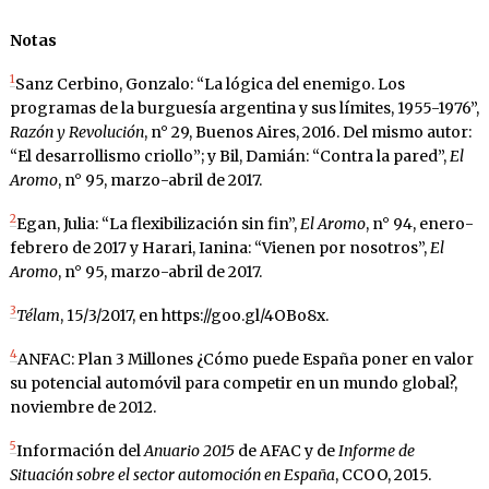
Notas
1
Sanz Cerbino, Gonzalo: “La lógica del enemigo. Los
programas de la burguesía argentina y sus límites, 1955-1976”,
Razón y Revolución
, n° 29, Buenos Aires, 2016. Del mismo autor:
“El desarrollismo criollo”; y Bil, Damián: “Contra la pared”,
El
Aromo
, n° 95, marzo-abril de 2017.
2
Egan, Julia: “La flexibilización sin fin”,
El Aromo
, n° 94, enero-
febrero de 2017 y Harari, Ianina: “Vienen por nosotros”,
El
Aromo
, n° 95, marzo-abril de 2017.
3
Télam
, 15/3/2017, en https://goo.gl/4OBo8x.
4
ANFAC: Plan 3 Millones ¿Cómo puede España poner en valor
su potencial automóvil para competir en un mundo global?,
noviembre de 2012.
5
Información del
Anuario 2015
de AFAC y de
Informe de
Situación sobre el sector automoción en España
, CCOO, 2015.