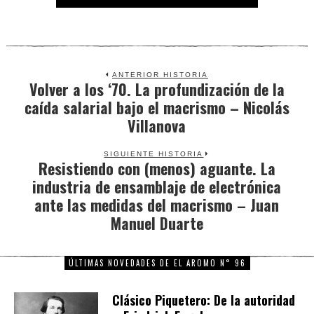
ANTERIOR HISTORIA
Volver a los ‘70. La profundización de la
Previous
caída salarial bajo el macrismo – Nicolás
post:
Villanova
SIGUIENTE HISTORIA
Resistiendo con (menos) aguante. La
Next
industria de ensamblaje de electrónica
post:
ante las medidas del macrismo – Juan
Manuel Duarte
ÚLTIMAS NOVEDADES DE EL AROMO N° 96
Clásico Piquetero: De la autoridad