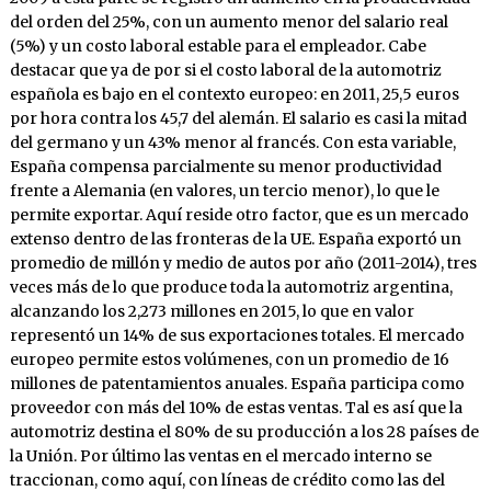
del orden del 25%, con un aumento menor del salario real
(5%) y un costo laboral estable para el empleador. Cabe
destacar que ya de por si el costo laboral de la automotriz
española es bajo en el contexto europeo: en 2011, 25,5 euros
por hora contra los 45,7 del alemán. El salario es casi la mitad
del germano y un 43% menor al francés. Con esta variable,
España compensa parcialmente su menor productividad
frente a Alemania (en valores, un tercio menor), lo que le
permite exportar. Aquí reside otro factor, que es un mercado
extenso dentro de las fronteras de la UE. España exportó un
promedio de millón y medio de autos por año (2011-2014), tres
veces más de lo que produce toda la automotriz argentina,
alcanzando los 2,273 millones en 2015, lo que en valor
representó un 14% de sus exportaciones totales. El mercado
europeo permite estos volúmenes, con un promedio de 16
millones de patentamientos anuales. España participa como
proveedor con más del 10% de estas ventas. Tal es así que la
automotriz destina el 80% de su producción a los 28 países de
la Unión. Por último las ventas en el mercado interno se
traccionan, como aquí, con líneas de crédito como las del