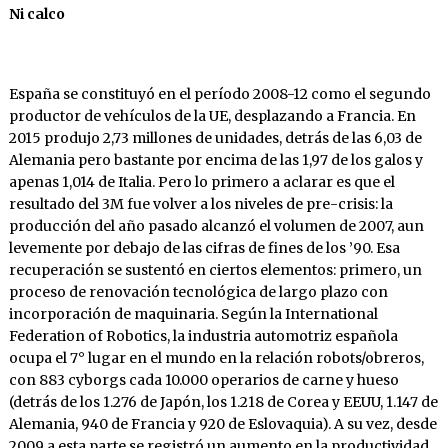
Ni calco
España se constituyó en el período 2008-12 como el segundo
productor de vehículos de la UE, desplazando a Francia. En
2015 produjo 2,73 millones de unidades, detrás de las 6,03 de
Alemania pero bastante por encima de las 1,97 de los galos y
apenas 1,014 de Italia. Pero lo primero a aclarar es que el
resultado del 3M fue volver a los niveles de pre-crisis: la
producción del año pasado alcanzó el volumen de 2007, aun
levemente por debajo de las cifras de fines de los ’90. Esa
recuperación se sustentó en ciertos elementos: primero, un
proceso de renovación tecnológica de largo plazo con
incorporación de maquinaria. Según la International
Federation of Robotics, la industria automotriz española
ocupa el 7° lugar en el mundo en la relación robots/obreros,
con 883 cyborgs cada 10.000 operarios de carne y hueso
(detrás de los 1.276 de Japón, los 1.218 de Corea y EEUU, 1.147 de
Alemania, 940 de Francia y 920 de Eslovaquia). A su vez, desde
2009 a esta parte se registró un aumento en la productividad