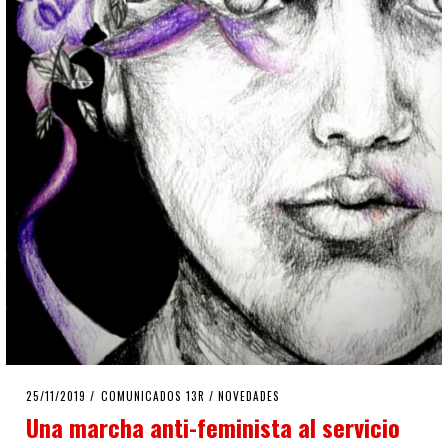
POSTED
25/11/2019
25/11/2019
COMUNICADOS 13R
/
NOVEDADES
ON
Una marcha anti-feminista al servicio