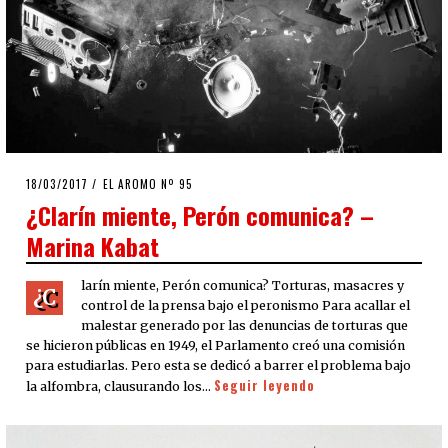
POSTED
18/03/2017
21/03/2017
EL AROMO Nº 95
ON
¿Clarín miente, Perón comunica? –
Marina Kabat
larín miente, Perón comunica? Torturas, masacres y
¿C
control de la prensa bajo el peronismo Para acallar el
malestar generado por las denuncias de torturas que
se hicieron públicas en 1949, el Parlamento creó una comisión
para estudiarlas. Pero esta se dedicó a barrer el problema bajo
Seguir leyendo
la alfombra, clausurando los…