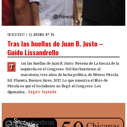
POSTED
18/03/2017
EL AROMO Nº 95
ON
Tras las huellas de Juan B. Justo –
Guido Lissandrello
ras las huellas de Juan B. Justo. Reseña de La fuerza de la
T
izquierda en el Congreso. Del kirchnerismo al
macrismo, tres años de lucha política, de Néstor Pitrola,
Ed. Planeta, Buenos Aires, 2017. Lo que muestra el libro de
Pitrola es que el Socialismo no llegó al Congreso. Los
Seguir leyendo
diputados…