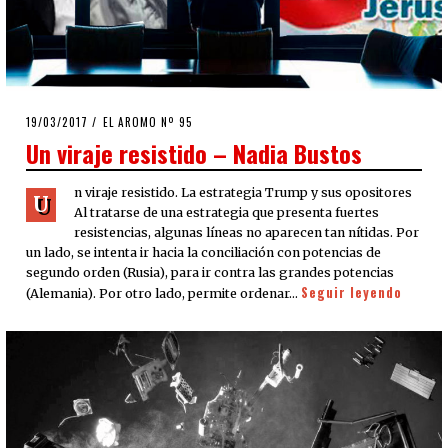
POSTED
19/03/2017
EL AROMO Nº 95
ON
Un viraje resistido – Nadia Bustos
n viraje resistido. La estrategia Trump y sus opositores
U
Al tratarse de una estrategia que presenta fuertes
resistencias, algunas líneas no aparecen tan nítidas. Por
un lado, se intenta ir hacia la conciliación con potencias de
segundo orden (Rusia), para ir contra las grandes potencias
Seguir leyendo
(Alemania). Por otro lado, permite ordenar…