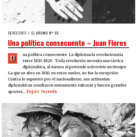
POSTED
18/03/2017
EL AROMO Nº 95
ON
Una política consecuente – Juan Flores
na política consecuente. La diplomacia revolucionaria
U
entre 1810-1820 Toda revolución necesita una táctica
diplomática, al menos si pretende sobrevivir un tiempo.
La que se abre en 1810, en estos suelos, no fue la excepción.
Contra lo supuesto por el nacionalismo, sus artimañas
diplomáticas resultaron sumamente exitosas y fueron grandes
Seguir leyendo
aportes…