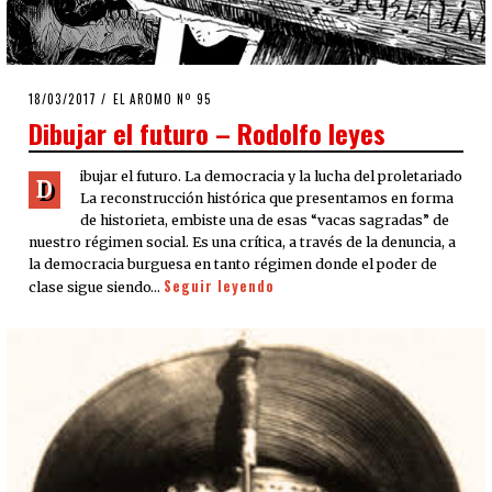
POSTED
18/03/2017
EL AROMO Nº 95
ON
Dibujar el futuro – Rodolfo leyes
ibujar el futuro. La democracia y la lucha del proletariado
D
La reconstrucción histórica que presentamos en forma
de historieta, embiste una de esas “vacas sagradas” de
nuestro régimen social. Es una crítica, a través de la denuncia, a
la democracia burguesa en tanto régimen donde el poder de
Seguir leyendo
clase sigue siendo…