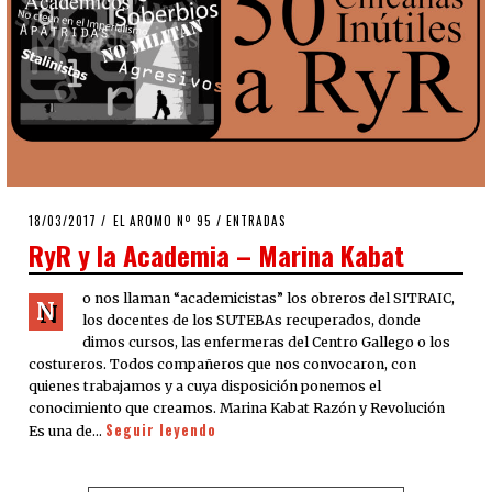
POSTED
18/03/2017
17/04/2017
EL AROMO Nº 95
/
ENTRADAS
ON
RyR y la Academia – Marina Kabat
o nos llaman “academicistas” los obreros del SITRAIC,
N
los docentes de los SUTEBAs recuperados, donde
dimos cursos, las enfermeras del Centro Gallego o los
costureros. Todos compañeros que nos convocaron, con
quienes trabajamos y a cuya disposición ponemos el
conocimiento que creamos. Marina Kabat Razón y Revolución
Seguir leyendo
Es una de…