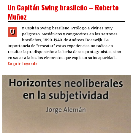
ON
Un Capitán Swing brasileño – Roberto
Muñoz
n Capitán Swing brasileño. Prólogo a Vivir es muy
U
peligroso. Mesiánicos y cangaceiros en los sertones
brasileños, 1890-1940, de Andreas Doeswijk. La
importancia de “rescatar” estas experiencias no radica en
resaltar la predisposición a la lucha de sus protagonistas, sino
en sacar a la luz los elementos que explican su incapacidad…
Seguir leyendo