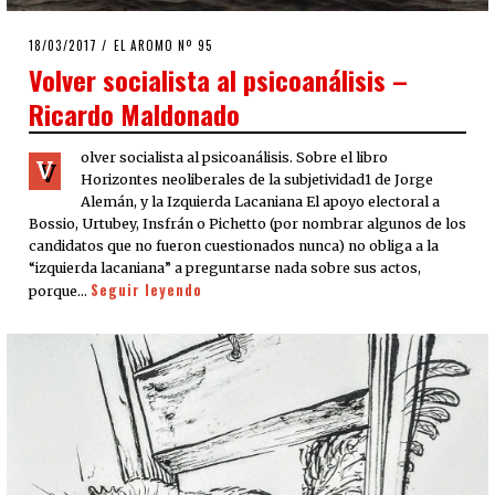
POSTED
18/03/2017
18/03/2017
EL AROMO Nº 95
ON
Volver socialista al psicoanálisis –
Ricardo Maldonado
olver socialista al psicoanálisis. Sobre el libro
V
Horizontes neoliberales de la subjetividad1 de Jorge
Alemán, y la Izquierda Lacaniana El apoyo electoral a
Bossio, Urtubey, Insfrán o Pichetto (por nombrar algunos de los
candidatos que no fueron cuestionados nunca) no obliga a la
“izquierda lacaniana” a preguntarse nada sobre sus actos,
Seguir leyendo
porque…