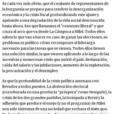
Es cada vez más obvio, que el conjunto de representantes de
la burguesía se prepara para resolver la desorganización
económica y la crisis fiscal profundizando este ajuste y
apelando a una degradación de la vida social desconocida
hasta ahora. Eso que llamamos el “consenso liberal” y que
cruza al arco que va desde La Cámpora a Milei. Todos ellos
saben lo que van a hacer en caso de ganar las elecciones, su
problema es político: cómo recomponer el liderazgo
necesario para las tareas que se vienen. Todos ellos tienen
una solución similar, la que vienen aplicando a lo largo de las
sucesivas y numerosas crisis que sufrió el país: devlauación,
caída del salario y las jubilaciones, aumento de la explotación,
la precarización y el desempleo.
Es que la profundidad de la crisis política amenaza con
llevarlos a todos puestos. La abstención electoral
(corroborada en una provincia “próspera” como Neuquén), la
crisis de los dos grandes partidos, la trompada a Berni y la
adhesión que produce el enojo (y no el programa) de Milei
son solo síntomas de una sociedad que rechaza el statu quo.