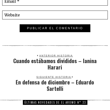
ANTERIOR HISTORIA
Cuando estábamos divididos – Ianina
Previous
Harari
post:
SIGUIENTE HISTORIA
En defensa de diciembre – Eduardo
Next
Sartelli
post:
ÚLTIMAS NOVEDADES DE EL AROMO N° 23