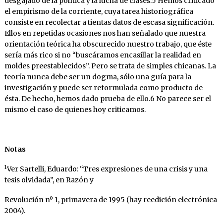
desgajado de la política y la lucha de clases.5 Hemos criticado
el empirismo de la corriente, cuya tarea historiográfica
consiste en recolectar a tientas datos de escasa significación.
Ellos en repetidas ocasiones nos han señalado que nuestra
orientación teórica ha obscurecido nuestro trabajo, que éste
sería más rico si no “buscáramos encasillar la realidad en
moldes preestablecidos”. Pero se trata de simples chicanas. La
teoría nunca debe ser un dogma, sólo una guía para la
investigación y puede ser reformulada como producto de
ésta. De hecho, hemos dado prueba de ello.6 No parece ser el
mismo el caso de quienes hoy criticamos.
Notas
1
Ver Sartelli, Eduardo: “Tres expresiones de una crisis y una
tesis olvidada”, en Razón y
Revolución nº 1, primavera de 1995 (hay reedición electrónica
2004).