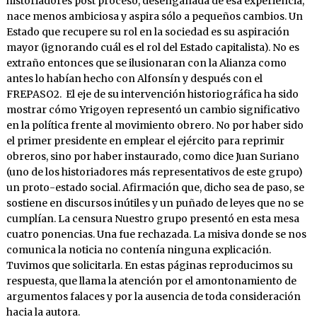
historiadores post proceso, desengañada de esa experiencia,
nace menos ambiciosa y aspira sólo a pequeños cambios. Un
Estado que recupere su rol en la sociedad es su aspiración
mayor (ignorando cuál es el rol del Estado capitalista). No es
extraño entonces que se ilusionaran con la Alianza como
antes lo habían hecho con Alfonsín y después con el
FREPASO2. El eje de su intervención historiográfica ha sido
mostrar cómo Yrigoyen representó un cambio significativo
en la política frente al movimiento obrero. No por haber sido
el primer presidente en emplear el ejército para reprimir
obreros, sino por haber instaurado, como dice Juan Suriano
(uno de los historiadores más representativos de este grupo)
un proto-estado social. Afirmación que, dicho sea de paso, se
sostiene en discursos inútiles y un puñado de leyes que no se
cumplían. La censura Nuestro grupo presentó en esta mesa
cuatro ponencias. Una fue rechazada. La misiva donde se nos
comunica la noticia no contenía ninguna explicación.
Tuvimos que solicitarla. En estas páginas reproducimos su
respuesta, que llama la atención por el amontonamiento de
argumentos falaces y por la ausencia de toda consideración
hacia la autora.