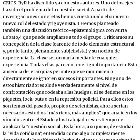
CEICS-RyR ha discutido ya con estos autores. Uno de los ejes
ha sido el problema de la cuestión social. A partir de
investigaciones concretas hemos cuestionado el supuesto
nuevo rol del estado yrigoyenista. 3 Hemos planteado
también una discusión teórico-epistemológica con Mirta
Lobato,4 que puede ampliarse a todo el grupo. Criticamos su
concepción de la clase (carente de todo elemento estructural
y, por lo tanto, plenamente subjetivista) y su noción de
experiencia. La clase se formaría mediante cualquier
experiencia. Todas ellas parecen tener igual importancia. Esta
ausencia de jerarquías permite que se minimicen o
directamente se ignoren sucesos importantes. Ninguno de
estos historiadores alude verdaderamente al nivel de
confrontación que rodeaba a las huelgas, ni se detiene en los
piquetes, lock-outs o en la represión policial. Para ellos estos
son temas del pasado, propios de setentistas, ahora serían
necesarios estudios “más ricos, más amplios”, que analicen los
vínculos entre el Estado y los trabajadores: es tiempo de
analizar la “cuestión social”. Es la hora, a su juicio, de estudiar
la “vida cotidiana”, entendida como algo completamente