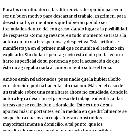
Para los coordinadores, las diferencias de opinión parecen
ser un buen motivo para descartar el trabajo. Esgrimen, para
desestimarlo, comentarios que hubieran podido ser
formulados dentro del congreso, dando lugar a la posibilidad
de respuesta. Como agravante, en todo momento se trata a la
autora en forma irrespetuosa y despectiva. Esta actitud se
manifiesta ya en el primer mail que comunica el rechazo sin
explicarlo. Sin duda, el peor agravio está dado por la lectura
harto superficial de su ponencia y por la acusación de que
ésta no agregaba nada al conocimiento sobre el tema.
Ambos están relacionados, pues nadie que la hubiera leído
con atención podría hacer tal afirmación. Más en el caso de
un trabajo sobre una rama hasta ahora no estudiada, donde la
autora logra describir el proceso de trabajo e identificar las
tareas que se realizaban a domicilio. Este es uno de sus
aportes más importantes, en la medida en que difícilmente se
sospechara que los carruajes fueran construidos
mayoritariamente a domicilio. A tal punto, que los
coordinadores parecen dudar que esto fuera posible y