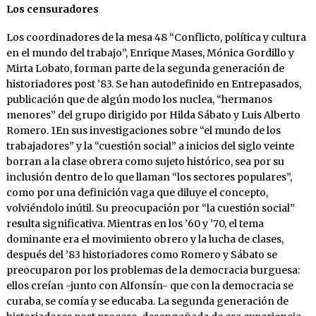
Los censuradores
Los coordinadores de la mesa 48 “Conflicto, política y cultura
en el mundo del trabajo”, Enrique Mases, Mónica Gordillo y
Mirta Lobato, forman parte de la segunda generación de
historiadores post ’83. Se han autodefinido en Entrepasados,
publicación que de algún modo los nuclea, “hermanos
menores” del grupo dirigido por Hilda Sábato y Luis Alberto
Romero. 1En sus investigaciones sobre “el mundo de los
trabajadores” y la “cuestión social” a inicios del siglo veinte
borran a la clase obrera como sujeto histórico, sea por su
inclusión dentro de lo que llaman “los sectores populares”,
como por una definición vaga que diluye el concepto,
volviéndolo inútil. Su preocupación por “la cuestión social”
resulta significativa. Mientras en los ’60 y ’70, el tema
dominante era el movimiento obrero y la lucha de clases,
después del ’83 historiadores como Romero y Sábato se
preocuparon por los problemas de la democracia burguesa:
ellos creían -junto con Alfonsín- que con la democracia se
curaba, se comía y se educaba. La segunda generación de