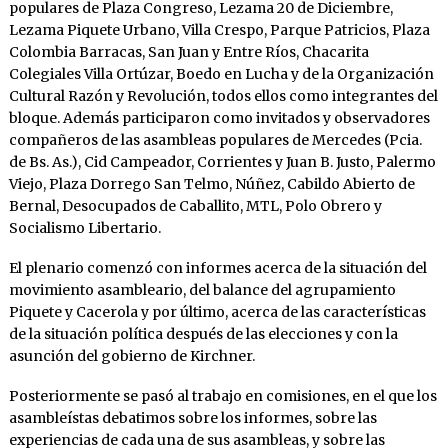
populares de Plaza Congreso, Lezama 20 de Diciembre,
Lezama Piquete Urbano, Villa Crespo, Parque Patricios, Plaza
Colombia Barracas, San Juan y Entre Ríos, Chacarita
Colegiales Villa Ortúzar, Boedo en Lucha y de la Organización
Cultural Razón y Revolución, todos ellos como integrantes del
bloque. Además participaron como invitados y observadores
compañeros de las asambleas populares de Mercedes (Pcia.
de Bs. As.), Cid Campeador, Corrientes y Juan B. Justo, Palermo
Viejo, Plaza Dorrego San Telmo, Núñez, Cabildo Abierto de
Bernal, Desocupados de Caballito, MTL, Polo Obrero y
Socialismo Libertario.
El plenario comenzó con informes acerca de la situación del
movimiento asambleario, del balance del agrupamiento
Piquete y Cacerola y por último, acerca de las características
de la situación política después de las elecciones y con la
asunción del gobierno de Kirchner.
Posteriormente se pasó al trabajo en comisiones, en el que los
asambleístas debatimos sobre los informes, sobre las
experiencias de cada una de sus asambleas, y sobre las