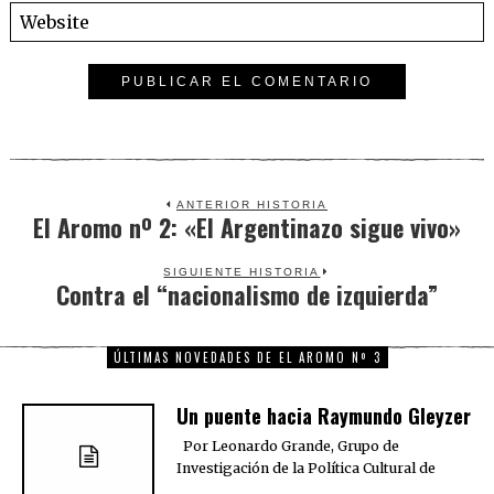
ANTERIOR HISTORIA
El Aromo nº 2: «El Argentinazo sigue vivo»
Previous
post:
SIGUIENTE HISTORIA
Contra el “nacionalismo de izquierda”
Next
post:
ÚLTIMAS NOVEDADES DE EL AROMO Nº 3
Un puente hacia Raymundo Gleyzer
Por Leonardo Grande, Grupo de
Investigación de la Política Cultural de