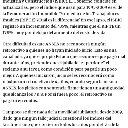
Industria y Construcción (ISBIC). El Gobierno coincide en
actualizarlas, pero el índice que usan para 1995-2009 es el de
la Remuneración Imponible Promedio de los Trabajadores
Estables (RIPTE) ¿Cuál es la diferencia? En ese lapso, el ISBIC
registró un incremento del 435%, mientras que el RIPTE un
178%, muy por debajo del aumento del costo de vida.
Otra dificultad es que ANSES no reconocerá ningún
retroactivo a quienes no hayan iniciado juicio. Esto es una
canallada, ya que el propio Estado que reconoce que pagó mal
durante años, pretende que el jubilado le “perdone” el
reclamo a su favor, como condición para pagarle un poco
mejor. A quienes iniciaron juicio se les reconocerá como
máximo un retroactivo de 4 años, cuando según la misma
ANSES, los pleitos con sentencia firme tienen una antigüedad
que alcanza los 7 u 8. Por si fuera poco, el retroactivo se
pagará en cuotas.
Tampoco se dice nada de la movilidad jubilatoria desde 2009,
dado que ningún fallo judicial cuestionó los índices del
kirchnerismo que corrieron todos los años por detrás de la