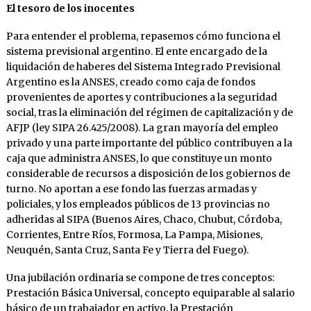
El tesoro de los inocentes
Para entender el problema, repasemos cómo funciona el
sistema previsional argentino. El ente encargado de la
liquidación de haberes del Sistema Integrado Previsional
Argentino es la ANSES, creado como caja de fondos
provenientes de aportes y contribuciones a la seguridad
social, tras la eliminación del régimen de capitalización y de
AFJP (ley SIPA 26.425/2008). La gran mayoría del empleo
privado y una parte importante del público contribuyen a la
caja que administra ANSES, lo que constituye un monto
considerable de recursos a disposición de los gobiernos de
turno. No aportan a ese fondo las fuerzas armadas y
policiales, y los empleados públicos de 13 provincias no
adheridas al SIPA (Buenos Aires, Chaco, Chubut, Córdoba,
Corrientes, Entre Ríos, Formosa, La Pampa, Misiones,
Neuquén, Santa Cruz, Santa Fe y Tierra del Fuego).
Una jubilación ordinaria se compone de tres conceptos:
Prestación Básica Universal, concepto equiparable al salario
básico de un trabajador en activo, la Prestación