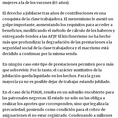
mujeres a la de los varones (65 años).
El derecho a jubilarse tras años de contribuciones es una
conquista de la clase trabajadora. El menemismo le asestó un
golpe importante, aumentando los requisitos para acceder a
beneficios, modificando el método de cálculo de los haberes y
entregando fondos a las AFJP. El kirchnerismo no ha hecho
más que profundizar la degradación de las prestaciones a la
seguridad social de la clase trabajadora y el macrismo está
decidido a continuar por la misma senda.
En ningún caso este tipo de prestaciones permiten poco más
que sobrevivir. Por lo tanto, el carácter sustitutivo de la
jubilación queda liquidado en los hechos. Para la gran
mayoría ya no es posible dejar de trabajar estando jubilado.
En el caso de la PUAM, resulta en un subsidio encubierto para
las patronales negreras. El estado no solo no las obliga a
realizar los aportes que corresponden, sino que legaliza la
precariedad, poniendo como condición para el cobro de
asignaciones el no estar registrado. Condenando a millones