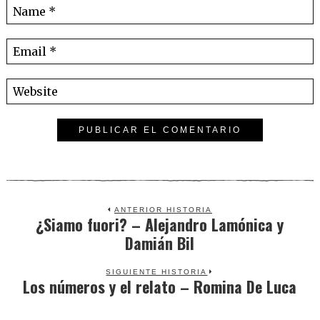
ANTERIOR HISTORIA
¿Siamo fuori? – Alejandro Lamónica y
Previous
Damián Bil
post:
SIGUIENTE HISTORIA
Los números y el relato – Romina De Luca
Next
post: