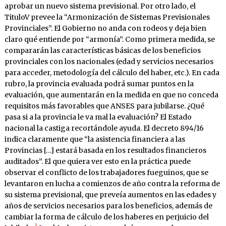
aprobar un nuevo sistema previsional. Por otro lado, el
TituloV prevee la “Armonización de Sistemas Previsionales
Provinciales”. El Gobierno no anda con rodeos y deja bien
claro qué entiende por “armonía”. Como primera medida, se
compararán las características básicas de los beneficios
provinciales con los nacionales (edad y servicios necesarios
para acceder, metodología del cálculo del haber, etc.). En cada
rubro, la provincia evaluada podrá sumar puntos en la
evaluación, que aumentarán en la medida en que no conceda
requisitos más favorables que ANSES para jubilarse. ¿Qué
pasa si a la provincia le va mal la evaluación? El Estado
nacional la castiga recortándole ayuda. El decreto 894/16
indica claramente que “la asistencia financiera a las
Provincias […] estará basada en los resultados financieros
auditados”. El que quiera ver esto en la práctica puede
observar el conflicto de los trabajadores fueguinos, que se
levantaron en lucha a comienzos de año contra la reforma de
su sistema previsional, que preveía aumentos en las edades y
años de servicios necesarios para los beneficios, además de
cambiar la forma de cálculo de los haberes en perjuicio del
3