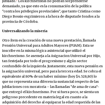
jubilado.
Los kirchneristas no podrán sorprenderse
demasiado, ya que esto es la consumación de la política
“contra los privilegios provinciales”, que tanto Cristina como
Diego Bossio esgrimieron a la hora de disputarle fondos a la
provincia de Córdoba.
Universalizando la miseria
Otro ítem es la creación de una nueva prestación, llamada
Pensión Universal para Adultos Mayores (PUAM). Esta se
inscribe en la misma lógica asistencial que utilizó el
kirchnerismo. Se asemeja a la Asignacion Universal por Hijo,
tan festejada por todo el progresismo y algún sector
confundido de la izquierda. Justamente, esta nueva pensión es
la asignación universal, pero para la tercera edad. Se cobra el
equivalente al 80% de un haber mínimo (hoy $4.528,80) lo
que no representa una diferencia sustancial respecto de las
jubilaciones con moratoria – las llamadas “de ama de casa”-
que entregó el kirchnerismo. Por si fuera poco, se sienta un
peligroso precedente en materia legal en cuanto a la
adquisición del derecho al equiparar la edad requerida de las