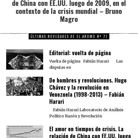
de China con EE.UU. luego de 2009, en el
post:
contexto de la crisis mundial – Bruno
Magro
ÚLTIMAS NOVEDADES DE EL AROMO Nº 71
Editorial: vuelta de página
Vuelta de página Fabián Harari Las
disputas en
De hombres y revoluciones. Hugo
Chávez y la revolución en
Venezuela (1998-2013) – Fabián
Harari
Fabián Harari Laboratorio de Análisis
Político Razón y Revolución
El amor en tiempos de crisis. La
relación de China con EE.UU. luego