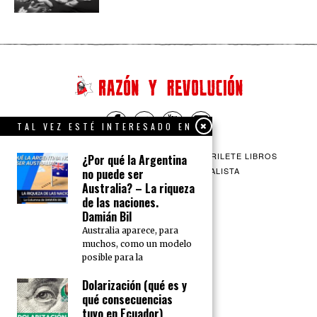
TAL VEZ ESTÉ INTERESADO EN
QUIENES SOMOS
CONTACTO
BARRILETE LIBROS
¿Por qué la Argentina
CEICS
ENGLISH
VÍA SOCIALISTA
no puede ser
Australia? – La riqueza
de las naciones.
Damián Bil
Australia aparece, para
muchos, como un modelo
posible para la
Dolarización (qué es y
qué consecuencias
tuvo en Ecuador)