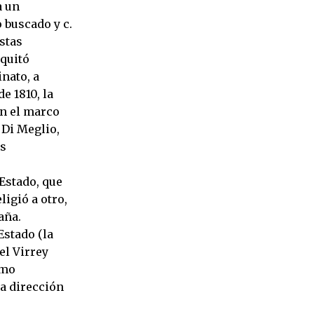
a un
 buscado y c.
stas
 quitó
nato, a
e 1810, la
en el marco
 Di Meglio,
es
Estado, que
ligió a otro,
aña.
Estado (la
el Virrey
omo
la dirección