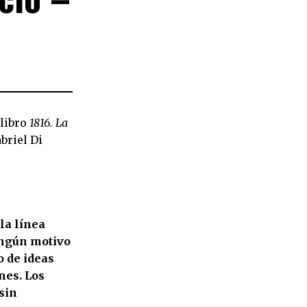
 libro
1816. La
abriel Di
la línea
ingún motivo
o de ideas
nes. Los
sin