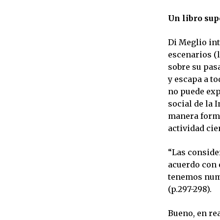
Un libro sup
Di Meglio int
escenarios (l
sobre su pas
y escapa a to
no puede exp
social de la 
manera forma
actividad cie
“Las conside
acuerdo con 
tenemos nume
(p.297-298).
Bueno, en rea