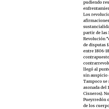
pudiendo resu
enfrentamient
Los revolucio
afirmaciones,
sustancialida
partir de las
Revolución “
de disputas f
entre 1806-1
contrapuesto
contrarrevolu
llegó al punt
sin auspicio
Tampoco se m
asonada del 1
Cisneros). N
Pueyrredón o
de los cuerp