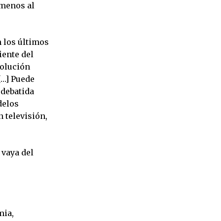
 menos al
 los últimos
iente del
volución
[…] Puede
 debatida
delos
n televisión,
 vaya del
mia,