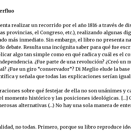
erfluo
enta realizar un recorrido por el año 1816 a través de di
as provincias, el Congreso, etc.), realizando algunas di
ado más inmediato. Sin embargo, el libro no presenta 
do debate. Resulta una incógnita saber para qué fue escri
licar algo tan simple como en qué radica y cuál es el c
Independencia. ¿Fue parte de una revolución? ¿Creó un 
l? ¿Fue un giro “conservador”? Di Meglio elude la base
ntífica y señala que todas las explicaciones serían igual
raciones sobre qué festejar de ella no son unánimes y 
el momento histórico y las posiciones ideológicas. […]
rosas alternativas (…) No hay una sola manera de ente
lidad, no todas. Primero, porque su libro reproduce ide