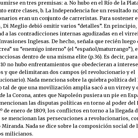
mirse en tres premisas: a. No hubo en el Río de la Plat
o entre clases, b. La Independencia fue un resultado no
narios eran un conjunto de carreristas. Para sostener e
 Di Meglio debió omitir varios “detalles”. En principio,
d a las contradicciones internas agudizadas en el virrei
 Invasiones Inglesas. De hecho, señala que recién luego d
crea” su “enemigo interno” (el “español/maturrango”), 
acciosas dentro de una misma elite (p.36). Es decir, para
810 no hubo enfrentamientos que obedecieran a interes
s y que delimitaran dos campos (el revolucionario y el
cionario). Nada menciona sobre la quiebra política del 
o tal de que una movilización amplia sacó a un virrey y e
 de la Corona, antes que Napoleón pusiera un pie en Esp
encionan las disputas políticas en torno al poder del 
º de enero de 1809, los conflictos en torno a la llegada d
o se mencionan las persecuciones a revolucionarios, c
 Miranda. Nada se dice sobre la composición social de 
os milicianos.