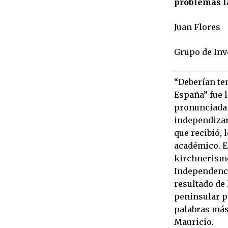
problemas la
Juan Flores
Grupo de Inv
“Deberían ten
España” fue l
pronunciada 
independizar
que recibió, 
académico. El
kirchnerismo
Independenci
resultado de 
peninsular pa
palabras más 
Mauricio.