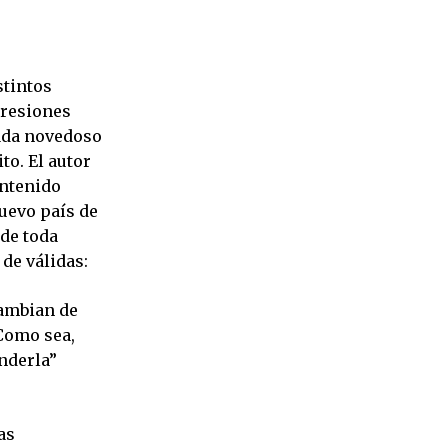
stintos
gresiones
nada novedoso
to. El autor
ontenido
nuevo país de
 de toda
 de válidas:
cambian de
 Como sea,
nderla”
as