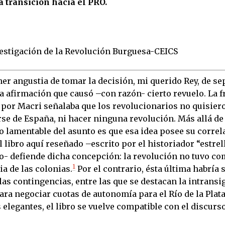
 transición hacia el PRO.
estigación de la Revolución Burguesa-CEICS
er angustia de tomar la decisión, mi querido Rey, de se
a afirmación que causó –con razón- cierto revuelo. La f
por Macri señalaba que los revolucionarios no quisier
se de España, ni hacer ninguna revolución. Más allá de 
lo lamentable del asunto es que esa idea posee su correl
 libro aquí reseñado –escrito por el historiador “estrel
- defiende dicha concepción: la revolución no tuvo com
1
a de las colonias.
Por el contrario, ésta última habría 
las contingencias, entre las que se destacan la intransi
ra negociar cuotas de autonomía para el Río de la Plat
elegantes, el libro se vuelve compatible con el discurs