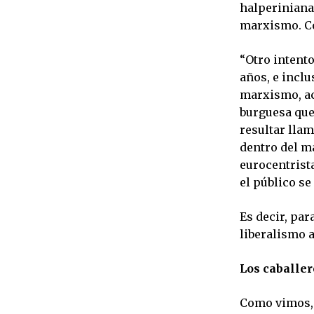
halperiniana
marxismo. Co
“Otro intent
años, e inclu
marxismo, ac
burguesa que 
resultar lla
dentro del m
eurocentrista
el público se
Es decir, par
liberalismo a
Los caballer
Como vimos, 