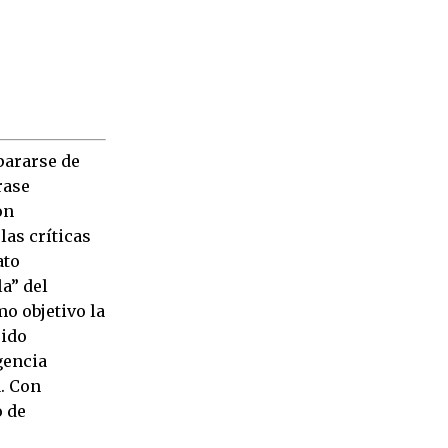
pararse de
rase
on
las críticas
ato
la” del
o objetivo la
sido
gencia
a. Con
o de