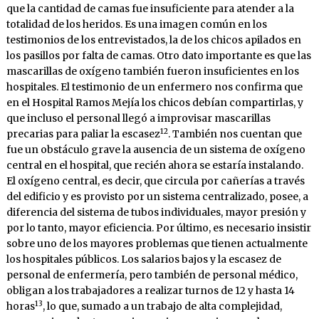
que la cantidad de camas fue insuficiente para atender a la
totalidad de los heridos. Es una imagen común en los
testimonios de los entrevistados, la de los chicos apilados en
los pasillos por falta de camas. Otro dato importante es que las
mascarillas de oxígeno también fueron insuficientes en los
hospitales. El testimonio de un enfermero nos confirma que
en el Hospital Ramos Mejía los chicos debían compartirlas, y
que incluso el personal llegó a improvisar mascarillas
12
precarias para paliar la escasez
. También nos cuentan que
fue un obstáculo grave la ausencia de un sistema de oxígeno
central en el hospital, que recién ahora se estaría instalando.
El oxígeno central, es decir, que circula por cañerías a través
del edificio y es provisto por un sistema centralizado, posee, a
diferencia del sistema de tubos individuales, mayor presión y
por lo tanto, mayor eficiencia. Por último, es necesario insistir
sobre uno de los mayores problemas que tienen actualmente
los hospitales públicos. Los salarios bajos y la escasez de
personal de enfermería, pero también de personal médico,
obligan a los trabajadores a realizar turnos de 12 y hasta 14
13
horas
, lo que, sumado a un trabajo de alta complejidad,