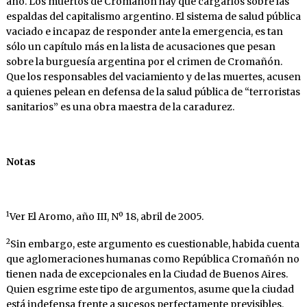
año. Los muertos de Cromañón hay que cargarlos sobre las
espaldas del capitalismo argentino. El sistema de salud pública
vaciado e incapaz de responder ante la emergencia, es tan
sólo un capítulo más en la lista de acusaciones que pesan
sobre la burguesía argentina por el crimen de Cromañón.
Que los responsables del vaciamiento y de las muertes, acusen
a quienes pelean en defensa de la salud pública de “terroristas
sanitarios” es una obra maestra de la caradurez.
Notas
1
Ver El Aromo, año III, Nº 18, abril de 2005.
2
Sin embargo, este argumento es cuestionable, habida cuenta
que aglomeraciones humanas como República Cromañón no
tienen nada de excepcionales en la Ciudad de Buenos Aires.
Quien esgrime este tipo de argumentos, asume que la ciudad
está indefensa frente a sucesos perfectamente previsibles.