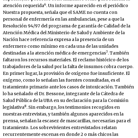
6
atención requerida
. Un informe aparecido en el periódico
Nuestra propuesta, señala que el SAME no cuenta con
personal de enfermería en las ambulancias, pese a que la
Resolución 94/97 del programa de garantía de Calidad de la
Atención Médica del Ministerio de Salud y Ambiente de la
Nación hace referencia expresa a la presencia de un
enfermero como mínimo en cada una de las unidades
7
destinadas a la atención médica de emergencias
. También
faltaron los recursos materiales. El reclamo histórico de los
trabajadores de la salud por la falta de insumos cobra cuerpo.
En primer lugar, la provisión de oxígeno fue insuficiente. El
oxígeno, como lo señalan las fuentes consultadas, es el
tratamiento primario ante los casos de intoxicación. También
lo ha señalado el Dr. Bessone, integrante de la Cátedra de
Salud Pública de la UBA en su declaración para la Comisión
8
legislativa
. Sin embargo, los testimonios recogidos en
nuestras entrevistas, y también algunos aparecidos en la
prensa, señalan la escasez de mascarillas, necesarias para el
tratamiento. Los sobrevivientes entrevistados relatan
recurrentemente escenas en donde 2 o más chicos las