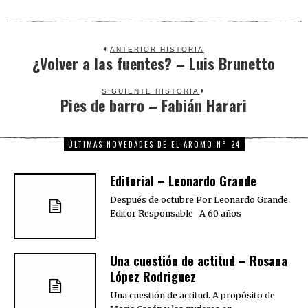
ANTERIOR HISTORIA
¿Volver a las fuentes? – Luis Brunetto
Previous
post:
SIGUIENTE HISTORIA
Pies de barro – Fabián Harari
Next
post:
ÚLTIMAS NOVEDADES DE EL AROMO N° 24
Editorial – Leonardo Grande
Después de octubre Por Leonardo Grande
Editor Responsable A 60 años
Una cuestión de actitud – Rosana
López Rodriguez
Una cuestión de actitud. A propósito de