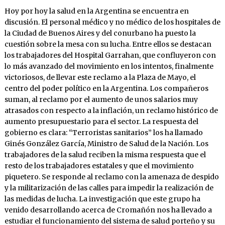
Hoy por hoy la salud en la Argentina se encuentra en
discusión. El personal médico y no médico de los hospitales de
la Ciudad de Buenos Aires y del conurbano ha puesto la
cuestión sobre la mesa con su lucha. Entre ellos se destacan
los trabajadores del Hospital Garrahan, que confluyeron con
lo más avanzado del movimiento en los intentos, finalmente
victoriosos, de llevar este reclamo a la Plaza de Mayo, el
centro del poder político en la Argentina. Los compañeros
suman, al reclamo por el aumento de unos salarios muy
atrasados con respecto a la inflación, un reclamo histórico de
aumento presupuestario para el sector. La respuesta del
gobierno es clara: “Terroristas sanitarios” los ha llamado
Ginés González García, Ministro de Salud de la Nación. Los
trabajadores de la salud reciben la misma respuesta que el
resto de los trabajadores estatales y que el movimiento
piquetero. Se responde al reclamo con la amenaza de despido
y la militarización de las calles para impedir la realización de
las medidas de lucha. La investigación que este grupo ha
venido desarrollando acerca de Cromañón nos ha llevado a
estudiar el funcionamiento del sistema de salud porteño y su