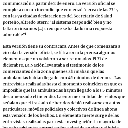
comunicación a partir de 2 de enero. La versión oficial se
completa con un incendio que comenzó “cerca de las 23” y
con las ya citadas declaraciones del Secretario de Salud
porteño, Alfredo Stern: “El sistema respondió bien y no
faltaron insumos […] creo que se ha dado una respuesta
1
admirable”
.
Esta versión tiene su contracara. Antes de que comenzara a
circular la versión oficial, se filtraron a la prensa algunos
elementos que no volvieron a ser retomados. El 31 de
diciembre, La Nación levantaba el testimonio de los
comerciantes de la zona quienes afirmaban que las
ambulancias habían llegado con 45 minutos de demora. Las
entrevistas realizadas hasta el momento coinciden en que es
imposible que las ambulancias hayan llegado a los 5 minutos
de comenzado el incendio. La enorme cantidad de relatos que
señalan que el traslado de heridos debió realizarse en autos
particulares, móviles policiales y colectivos de línea abona
esta versión de los hechos. Un elemento fuerte surge de las
entrevistas realizadas para esta investigación: la mayoría de