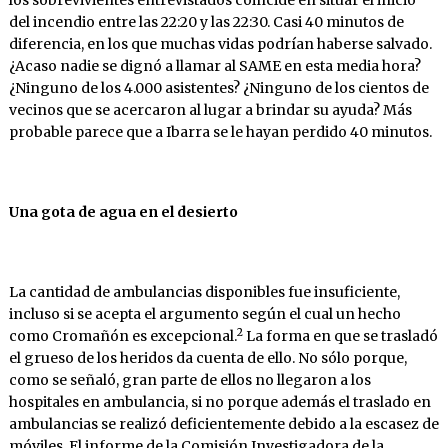
los sobrevivientes entrevistados coincide en situar el inicio
del incendio entre las 22:20 y las 22:30. Casi 40 minutos de
diferencia, en los que muchas vidas podrían haberse salvado.
¿Acaso nadie se dignó a llamar al SAME en esta media hora?
¿Ninguno de los 4.000 asistentes? ¿Ninguno de los cientos de
vecinos que se acercaron al lugar a brindar su ayuda? Más
probable parece que a Ibarra se le hayan perdido 40 minutos.
Una gota de agua en el desierto
La cantidad de ambulancias disponibles fue insuficiente,
incluso si se acepta el argumento según el cual un hecho
2
como Cromañón es excepcional.
La forma en que se trasladó
el grueso de los heridos da cuenta de ello. No sólo porque,
como se señaló, gran parte de ellos no llegaron a los
hospitales en ambulancia, si no porque además el traslado en
ambulancias se realizó deficientemente debido a la escasez de
móviles. El informe de la Comisión Investigadora de la