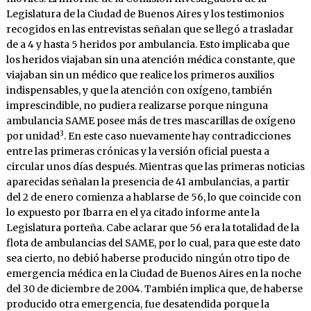
Legislatura de la Ciudad de Buenos Aires y los testimonios
recogidos en las entrevistas señalan que se llegó a trasladar
de a 4 y hasta 5 heridos por ambulancia. Esto implicaba que
los heridos viajaban sin una atención médica constante, que
viajaban sin un médico que realice los primeros auxilios
indispensables, y que la atención con oxígeno, también
imprescindible, no pudiera realizarse porque ninguna
ambulancia SAME posee más de tres mascarillas de oxígeno
3
por unidad
. En este caso nuevamente hay contradicciones
entre las primeras crónicas y la versión oficial puesta a
circular unos días después. Mientras que las primeras noticias
aparecidas señalan la presencia de 41 ambulancias, a partir
del 2 de enero comienza a hablarse de 56, lo que coincide con
lo expuesto por Ibarra en el ya citado informe ante la
Legislatura porteña. Cabe aclarar que 56 era la totalidad de la
flota de ambulancias del SAME, por lo cual, para que este dato
sea cierto, no debió haberse producido ningún otro tipo de
emergencia médica en la Ciudad de Buenos Aires en la noche
del 30 de diciembre de 2004. También implica que, de haberse
producido otra emergencia, fue desatendida porque la