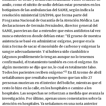
amilo, como el nitrito de sodio debían estar presentes en los
botiquines de las ambulancias del SAME, según indica la
resolución ministerial 126/1998, que forma parte del
Programa Nacional de Garantía de la Atención Médica. Las
declaraciones de Germán Fernández, director general del
SAME, parecieran dar a entender que estos antídotos tal vez
nunca estuvieron donde debían estar: “El grueso de nuestra
asistencia se basó en administrar oxígeno, porque era la
única forma de sacar el monóxido de carbono y oxigenar la
sangre adecuadamente. Y si hubiera sido cianhídrico
(algunos posiblemente lo tengan aunque no lo tenemos
confirmado), el tratamiento también es con el oxígeno. En
algún momento se dijo que no, lo cual es totalmente falso.
11
Todos los pacientes reciben oxígeno.”
En El Aromo de abril
señalábamos que resultaba sospechoso que tan sólo 27
personas murieran en el interior del boliche, mientras que el
resto lo hizo en la calle, en los hospitales o camino a los
hospitales. Las sospechas se refuerzan a medida que avanza la
investigación. Por último, apenas unos comentarios sobre la
atención en hospitales. Ya señalamos en una nota anterior