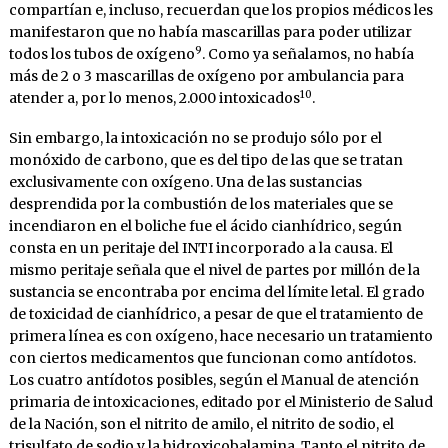
compartían e, incluso, recuerdan que los propios médicos les
manifestaron que no había mascarillas para poder utilizar
9
todos los tubos de oxígeno
. Como ya señalamos, no había
más de 2 o 3 mascarillas de oxígeno por ambulancia para
10
atender a, por lo menos, 2.000 intoxicados
.
Sin embargo, la intoxicación no se produjo sólo por el
monóxido de carbono, que es del tipo de las que se tratan
exclusivamente con oxígeno. Una de las sustancias
desprendida por la combustión de los materiales que se
incendiaron en el boliche fue el ácido cianhídrico, según
consta en un peritaje del INTI incorporado a la causa. El
mismo peritaje señala que el nivel de partes por millón de la
sustancia se encontraba por encima del límite letal. El grado
de toxicidad de cianhídrico, a pesar de que el tratamiento de
primera línea es con oxígeno, hace necesario un tratamiento
con ciertos medicamentos que funcionan como antídotos.
Los cuatro antídotos posibles, según el Manual de atención
primaria de intoxicaciones, editado por el Ministerio de Salud
de la Nación, son el nitrito de amilo, el nitrito de sodio, el
trisulfato de sodio y la hidroxicobalamina. Tanto el nitrito de