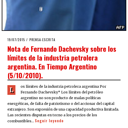
POSTED
19/07/2015
19/07/2015
PRENSA-ESCRITA
ON
Nota de Fernando Dachevsky sobre los
límites de la industria petrolera
argentina. En Tiempo Argentino
(5/10/2010).
os límites de la industria petrolera argentina Por
L
Fernando Dachevsky* Los límites del petróleo
argentino no son producto de malas políticas
energéticas, de falta de patriotismo o del accionar del capital
extranjero. Son expresión de una capacidad productiva limitada.
Las recientes disputas en torno a los precios de los
Seguir leyendo
combustibles…