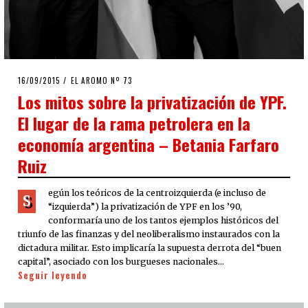
POSTED
16/09/2015
EL AROMO Nº 73
ON
Los mitos sobre la privatización de YPF.
El lugar de la rama petrolera en la
economía argentina – Betania Farfaro
Ruiz
egún los teóricos de la centroizquierda (e incluso de
S
“izquierda”) la privatización de YPF en los ’90,
conformaría uno de los tantos ejemplos históricos del
triunfo de las finanzas y del neoliberalismo instaurados con la
dictadura militar. Esto implicaría la supuesta derrota del “buen
capital”, asociado con los burgueses nacionales…
Seguir leyendo