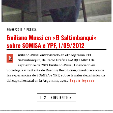
POSTED
26/06/2015
PRENSA
ON
Emiliano Mussi en «El Saltimbanqui»
sobre SOMISA e YPF, 1/09/2012
miliano Mussi entrevistado en el programa «El
E
Saltimbanqui», de Radio Gráfica FM 89.3 Mhz 1 de
septiembre de 2012 Emiliano Mussi, Licenciado en
Sociología y militante de Razón y Revolución, disertó acerca de
las experiencias de SOMISA e YPF; sobre la naturaleza histórica
Seguir leyendo
del capital estatal en la Argentina, ayer…
1
2
SIGUIENTE »