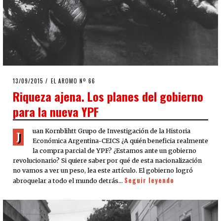
POSTED
13/09/2015
EL AROMO Nº 66
ON
Riqueza ajena. Los planes del gobierno
para la nueva YPF
uan Kornblihtt Grupo de Investigación de la Historia
J
Económica Argentina-CEICS ¿A quién beneficia realmente
la compra parcial de YPF? ¿Estamos ante un gobierno
revolucionario? Si quiere saber por qué de esta nacionalización
no vamos a ver un peso, lea este artículo. El gobierno logró
Seguir leyendo
abroquelar a todo el mundo detrás…