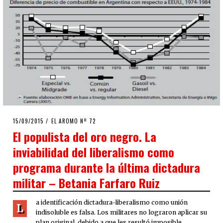
POSTED
15/09/2015
EL AROMO Nº 72
ON
El populista del oro negro. La
inviabilidad del liberalismo como
programa durante la última dictadura
militar – Betania Farfaro Ruiz
a identificación dictadura-liberalismo como unión
L
indisoluble es falsa. Los militares no lograron aplicar su
plan original, debido a que les resultó imposible