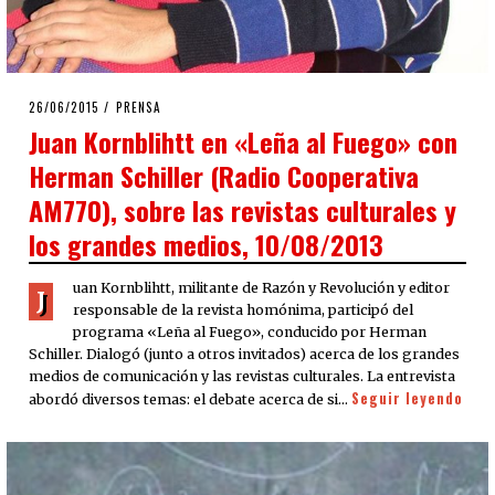
POSTED
26/06/2015
30/06/2015
PRENSA
ON
Juan Kornblihtt en «Leña al Fuego» con
Herman Schiller (Radio Cooperativa
AM770), sobre las revistas culturales y
los grandes medios, 10/08/2013
uan Kornblihtt, militante de Razón y Revolución y editor
J
responsable de la revista homónima, participó del
programa «Leña al Fuego», conducido por Herman
Schiller. Dialogó (junto a otros invitados) acerca de los grandes
medios de comunicación y las revistas culturales. La entrevista
Seguir leyendo
abordó diversos temas: el debate acerca de si…