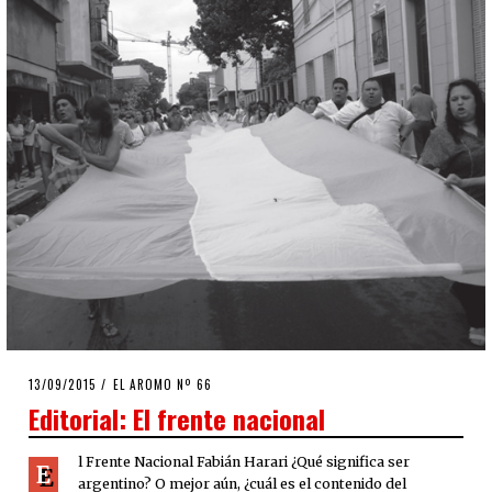
POSTED
13/09/2015
21/09/2015
EL AROMO Nº 66
ON
Editorial: El frente nacional
l Frente Nacional Fabián Harari ¿Qué significa ser
E
argentino? O mejor aún, ¿cuál es el contenido del