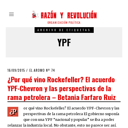
ORGANIZACIÓN POLÍTICA
ARCHIVO DE ETIQUETAS
YPF
POSTED
16/09/2015
26/01/2016
EL AROMO Nº 74
ON
¿Por qué vino Rockefeller? El acuerdo
YPF-Chevron y las perspectivas de la
rama petrolera – Betania Farfaro Ruiz
or qué vino Rockefeller? El acuerdo YPF-Chevron y las
¿P
perspectivas de la rama petrolera El gobierno suponía
que con una YPF “nacional y popular” se iba a poder
relanzar la industria local. No obstante, esto no parece ser así.