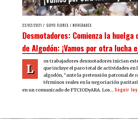
POSTED
22/02/2021
22/02/2021
GOYO FLORES
/
NOVEDADES
ON
Desmotadores: Comienza la huelga d
de Algodón: ¡Vamos por otra lucha e
os trabajadores desmotadores inician este 
L
que incluye el paro total de actividades en
algodón, “ante la pretensión patronal de r
términos reales en la negociación paritari
Seguir le
en un comunicado de FTCIODyARA. Los…