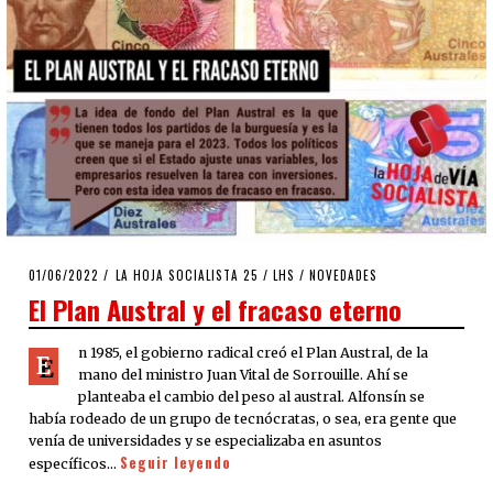
POSTED
01/06/2022
02/06/2022
LA HOJA SOCIALISTA 25
/
LHS
/
NOVEDADES
ON
El Plan Austral y el fracaso eterno
n 1985, el gobierno radical creó el Plan Austral, de la
E
mano del ministro Juan Vital de Sorrouille. Ahí se
planteaba el cambio del peso al austral. Alfonsín se
había rodeado de un grupo de tecnócratas, o sea, era gente que
venía de universidades y se especializaba en asuntos
Seguir leyendo
específicos…