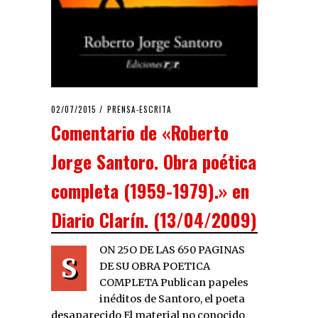
POSTED
02/07/2015
02/07/2015
PRENSA-ESCRITA
ON
Comentario de «Roberto
Jorge Santoro. Obra poética
completa (1959-1979).» en
Diario Clarín. (13/04/2009)
ON 25O DE LAS 650 PAGINAS
S
DE SU OBRA POETICA
COMPLETA Publican papeles
inéditos de Santoro, el poeta
desaparecido El material no conocido