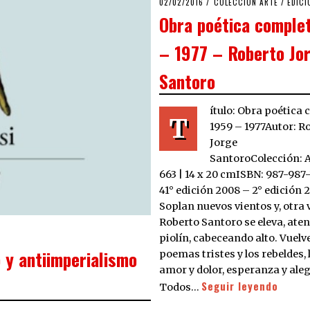
POSTED
02/02/2016
16/11/2019
COLECCIÓN ARTE
/
EDICI
ON
Obra poética comple
– 1977 – Roberto Jo
Santoro
ítulo: Obra poética
T
1959 – 1977Autor: R
Jorge
SantoroColección: 
663 | 14 x 20 cmISBN: 987-987-
41° edición 2008 – 2° edición 
Soplan nuevos vientos y, otra 
Roberto Santoro se eleva, aten
piolín, cabeceando alto. Vuelv
 y antiimperialismo
poemas tristes y los rebeldes, 
amor y dolor, esperanza y aleg
Seguir leyendo
Todos…