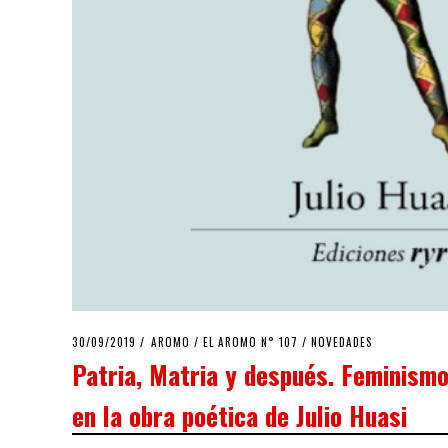
POSTED
30/09/2019
19/11/2019
AROMO
/
EL AROMO N° 107
/
NOVEDADES
ON
Patria, Matria y después. Feminismo
en la obra poética de Julio Huasi