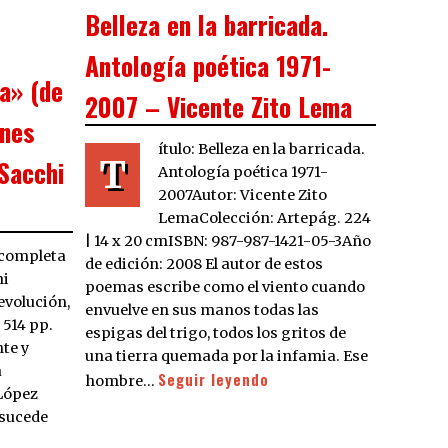
ON
Belleza en la barricada.
Antología poética 1971-
a» (de
2007 – Vicente Zito Lema
ones
ítulo: Belleza en la barricada.
T
Sacchi
Antología poética 1971-
2007Autor: Vicente Zito
LemaColección: Artepág. 224
| 14 x 20 cmISBN: 987-987-1421-05-3Año
 completa
de edición: 2008 El autor de estos
ni
poemas escribe como el viento cuando
evolución,
envuelve en sus manos todas las
 514 pp.
espigas del trigo, todos los gritos de
te y
una tierra quemada por la infamia. Ese
a
Seguir leyendo
hombre…
López
 sucede