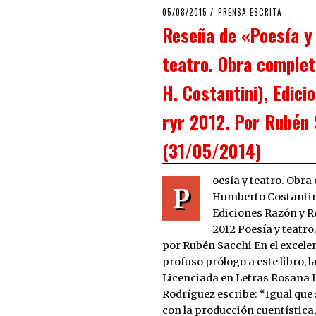
POSTED
05/08/2015
PRENSA-ESCRITA
ON
Reseña de «Poesía y
teatro. Obra complet
H. Costantini), Edici
ryr 2012. Por Rubén 
(31/05/2014)
oesía y teatro. Obra
P
Humberto Costanti
Ediciones Razón y R
2012 Poesía y teatro,
por Rubén Sacchi En el excelen
profuso prólogo a este libro, l
Licenciada en Letras Rosana 
Rodríguez escribe: “Igual que
con la producción cuentística,