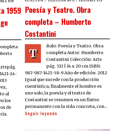
02/02/2016
16/11/2019
COLECCIÓN ARTE
/
EDICIONES RYR
ONES RYR
ON
Poesía y Teatro. Obra
ta 1959
completa – Humberto
rge
Costantini
ítulo: Poesía y Teatro. Obra
 completa
T
completa Autor: Humberto
oberto
Costantini Colección: Arte
pág. 511 | 14 x 20 cm ISBN:
Artepág.
987-987-1421-58-9 Año de edición: 2012
1421-24-
Igual que sucede con la producción
2013
cuentística, finalmente el hombre es
vez,
uno solo, la poesía y el teatro de
to al
Costantini se resumen en un finteo
en los
permanente con la vida concreta, con…
los de
Seguir leyendo
ría.