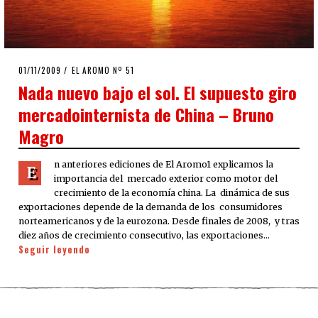
POSTED
01/11/2009
25/03/2020
EL AROMO Nº 51
ON
Nada nuevo bajo el sol. El supuesto giro
mercadointernista de China – Bruno
Magro
n anteriores ediciones de El Aromo1 explicamos la
E
importancia del mercado exterior como motor del
crecimiento de la economía china. La dinámica de sus
exportaciones depende de la demanda de los consumidores
norteamericanos y de la eurozona. Desde finales de 2008, y tras
diez años de crecimiento consecutivo, las exportaciones…
Seguir leyendo