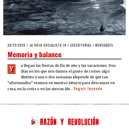
POSTED
26/12/2018
27/12/2018
LA HOJA SOCIALISTA 14
/
LHSEDITORIAL
/
NOVEDADES
ON
Memoria y balance
a llegan las fiestas de fin de año y las vacaciones. Dos
Y
días en los que nos damos el gusto de comer algo
distinto y una o dos semanas (depende de que tan
“afortunados” seamos en nuestro laburo) para descansar en
Seguir leyendo
casa, en la costa o en las sierras (de…