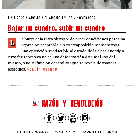
POSTED
11/11/2019
17/01/2020
AROMO
/
EL AROMO N° 108
/
NOVEDADES
ON
Bajar un cuadro, subir un cuadro
a burguesía trata siempre de crear condiciones para una
L
represión aceptable. En contraposición mantenemos
una oposición irreductible al estado de la clase enemiga,
cuya faz represiva no es una deformación o un mal uso del
mismo, sino su función central aunque se revele de manera
Seguir leyendo
episódica.
QUIENES SOMOS
CONTACTO
BARRILETE LIBROS