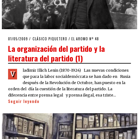
POSTED
01/05/2009
25/03/2020
CLÁSICO PIQUETERO
/
EL AROMO Nº 48
ON
La organización del partido y la
literatura del partido (1)
ladimir Illich Lenin (1870-1924) Las nuevas condiciones
V
que para la labor socialdemócrata se han dado en Rusia
después de la Revolución de Octubre, han puesto en la
orden del día la cuestión de la literatura del partido. La
diferencia entre prensa legal y prensa ilegal, esa triste…
Seguir leyendo