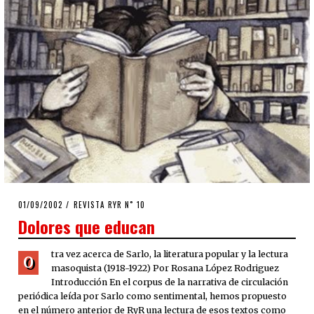
POSTED
01/09/2002
28/04/2020
REVISTA RYR N˚ 10
ON
Dolores que educan
tra vez acerca de Sarlo, la literatura popular y la lectura
O
masoquista (1918-1922) Por Rosana López Rodriguez
Introducción En el corpus de la narrativa de circulación
periódica leída por Sarlo como sentimental, hemos propuesto
en el número anterior de RyR una lectura de esos textos como