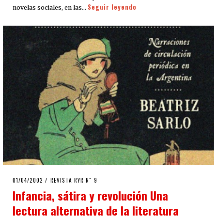
Seguir leyendo
novelas sociales, en las…
POSTED
01/04/2002
16/04/2020
REVISTA RYR N˚ 9
ON
Infancia, sátira y revolución Una
lectura alternativa de la literatura