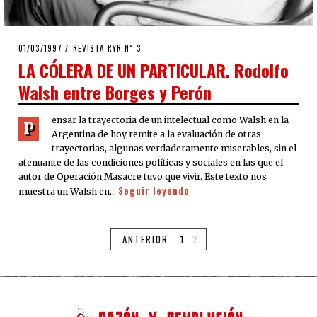
POSTED
01/03/1997
12/04/2020
REVISTA RYR N˚ 3
ON
LA CÓLERA DE UN PARTICULAR. Rodolfo
Walsh entre Borges y Perón
ensar la trayectoria de un intelectual como Walsh en la
P
Argentina de hoy remite a la evaluación de otras
trayectorias, algunas verdaderamente miserables, sin el
atenuante de las condiciones políticas y sociales en las que el
autor de Operación Masacre tuvo que vivir. Este texto nos
Seguir leyendo
muestra un Walsh en…
ANTERIOR
1
2