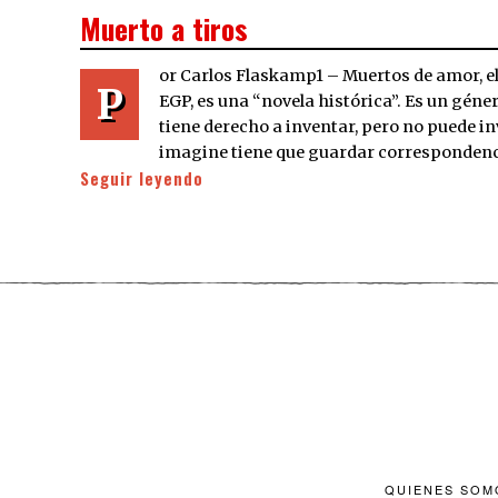
ON
Muerto a tiros
or Carlos Flaskamp1 – Muertos de amor, el 
P
EGP, es una “novela histórica”. Es un género
tiene derecho a inventar, pero no puede inv
imagine tiene que guardar correspondenci
Seguir leyendo
QUIENES SOM