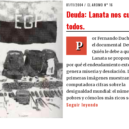
POSTED
01/11/2004
21/03/2020
EL AROMO N° 16
ON
Deuda: Lanata nos cu
todos.
or Fernando Dac
P
el documental De
Quién le debe a qu
Lanata se propon
por qué el endeudamiento ext
genera miseria y desolación. 
primeras imágenes muestran
computadora cifras sobre la
desigualdad mundial: el núme
pobres y cómo los más ricos 
Seguir leyendo