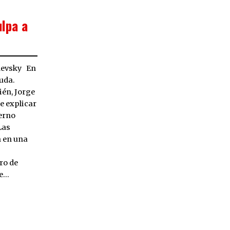
lpa a
hevsky En
uda.
ién, Jorge
e explicar
erno
Las
 en una
ro de
se…