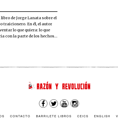
libro de Jorge Lanata sobre el
 traicionero. En él, el autor
entar lo que quiera: lo que
a con la parte de los hechos…
OS
CONTACTO
BARRILETE LIBROS
CEICS
ENGLISH
V