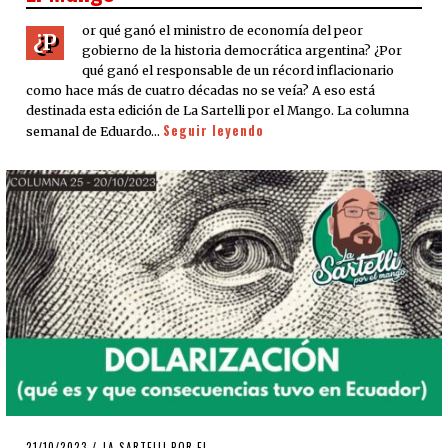
or qué ganó el ministro de economía del peor
¿P
gobierno de la historia democrática argentina? ¿Por
qué ganó el responsable de un récord inflacionario
como hace más de cuatro décadas no se veía? A eso está
destinada esta edición de La Sartelli por el Mango. La columna
Seguir leyendo
semanal de Eduardo…
POSTED
21/10/2023
22/10/2023
LA SARTELLI POR EL