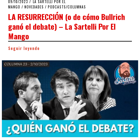
POSTED
09/10/2023
09/10/2023
LA SARTELLI POR EL
ON
MANGO
/
NOVEDADES
/
PODCASTS/COLUMNAS
LA RESURRECCIÓN (o de cómo Bullrich
ganó el debate) – La Sartelli Por El
Mango
Seguir leyendo