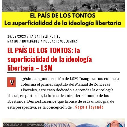
POSTED
26/09/2023
26/09/2023
LA SARTELLI POR EL
ON
MANGO
/
NOVEDADES
/
PODCASTS/COLUMNAS
EL PAÍS DE LOS TONTOS: la
superficialidad de la ideología
libertaria – LSM
igésima segunda edición de LSM. Inauguramos con esta
V
columna el primer capítulo del Manual de Zonceras
Liberales, este caso dedicado a entender la ontología
liberal, en particular, la forma de entender el mundo de los
libertarios. Demostraremos que la base de esta ontología, de
Seguir leyendo
esta perspectiva, es la concepción de…