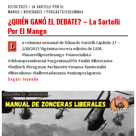
POSTED
02/10/2023
02/10/2023
LA SARTELLI POR EL
ON
MANGO
/
NOVEDADES
/
PODCASTS/COLUMNAS
¿QUIÉN GANÓ EL DEBATE? – La Sartelli
Por El Mango
a columna semanal de Eduardo Sartelli Capítulo 23 –
L
2/10/2023 Vigésima tercera edición de LSM.
#lasartelliporelmango #viasocialista
#debatepresidencial #argentina2050 #milei #libertarios
#bullrich #bregman #schiaretti #massa #javiermilei
#liberalismo #lalibertadavanza #unionporlapatria
Seguir leyendo