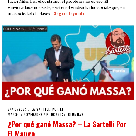
Javier Milei. Por el contrario, el problema no es ese. El
«invidividuo» no existe, existen el «individividuo social» que, en
Seguir leyendo
una sociedad de clases…
POSTED
24/10/2023
24/10/2023
LA SARTELLI POR EL
ON
MANGO
/
NOVEDADES
/
PODCASTS/COLUMNAS
¿Por qué ganó Massa? – La Sartelli Por
El Mango