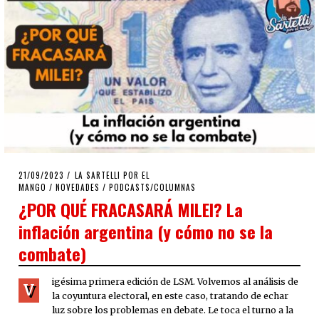
POSTED
21/09/2023
21/09/2023
LA SARTELLI POR EL
ON
MANGO
/
NOVEDADES
/
PODCASTS/COLUMNAS
¿POR QUÉ FRACASARÁ MILEI? La
inflación argentina (y cómo no se la
combate)
igésima primera edición de LSM. Volvemos al análisis de
V
la coyuntura electoral, en este caso, tratando de echar
luz sobre los problemas en debate. Le toca el turno a la