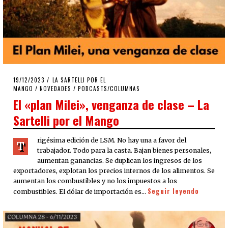
POSTED
19/12/2023
19/12/2023
LA SARTELLI POR EL
ON
MANGO
/
NOVEDADES
/
PODCASTS/COLUMNAS
El «plan Milei», venganza de clase – La
Sartelli por el Mango
rigésima edición de LSM. No hay una a favor del
T
trabajador. Todo para la casta. Bajan bienes personales,
aumentan ganancias. Se duplican los ingresos de los
exportadores, explotan los precios internos de los alimentos. Se
aumentan los combustibles y no los impuestos a los
Seguir leyendo
combustibles. El dólar de importación es…