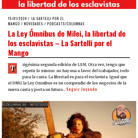
POSTED
15/01/2024
15/01/2024
LA SARTELLI POR EL
ON
MANGO
/
NOVEDADES
/
PODCASTS/COLUMNAS
La Ley Ómnibus de Milei, la libertad de
los esclavistas – La Sartelli por el
Mango
rigésima segunda edición de LSM. Otra vez, tengo que
T
repetir lo mismo: no hay una a favor del trabajador, todo
para la casta. La libertad es para el esclavista. Igual que
el DNU, la Ley Omnibus es un compendio de los negocios de la
Seguir leyendo
nueva casta y porta un futuro…