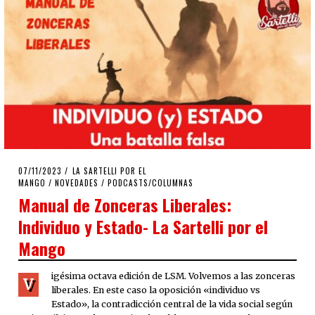
POSTED
07/11/2023
07/11/2023
LA SARTELLI POR EL
ON
MANGO
/
NOVEDADES
/
PODCASTS/COLUMNAS
Manual de Zonceras Liberales:
Individuo y Estado- La Sartelli por el
Mango
igésima octava edición de LSM. Volvemos a las zonceras
V
liberales. En este caso la oposición «individuo vs
Estado», la contradicción central de la vida social según