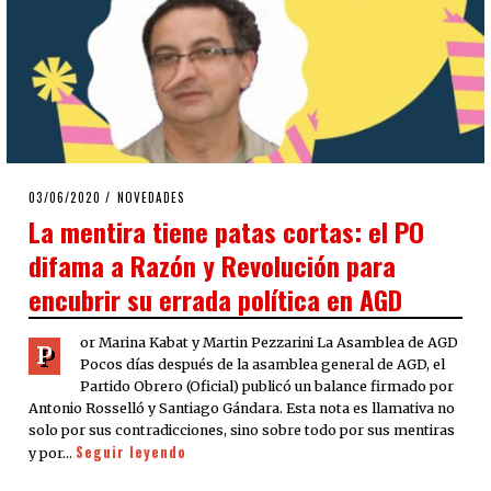
POSTED
03/06/2020
03/06/2020
NOVEDADES
ON
La mentira tiene patas cortas: el PO
difama a Razón y Revolución para
encubrir su errada política en AGD
or Marina Kabat y Martin Pezzarini La Asamblea de AGD
P
Pocos días después de la asamblea general de AGD, el
Partido Obrero (Oficial) publicó un balance firmado por
Antonio Rosselló y Santiago Gándara. Esta nota es llamativa no
solo por sus contradicciones, sino sobre todo por sus mentiras
Seguir leyendo
y por…