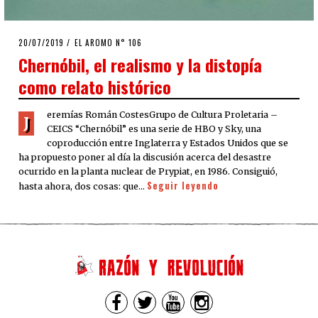
POSTED
20/07/2019
20/07/2019
EL AROMO N° 106
ON
Chernóbil, el realismo y la distopía
como relato histórico
eremías Román CostesGrupo de Cultura Proletaria –
J
CEICS “Chernóbil” es una serie de HBO y Sky, una
coproducción entre Inglaterra y Estados Unidos que se
ha propuesto poner al día la discusión acerca del desastre
ocurrido en la planta nuclear de Prypiat, en 1986. Consiguió,
Seguir leyendo
hasta ahora, dos cosas: que…