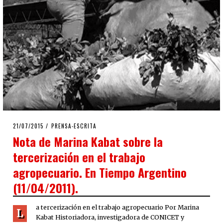
POSTED
21/07/2015
PRENSA-ESCRITA
ON
Nota de Marina Kabat sobre la
tercerización en el trabajo
agropecuario. En Tiempo Argentino
(11/04/2011).
a tercerización en el trabajo agropecuario Por Marina
L
Kabat Historiadora, investigadora de CONICET y