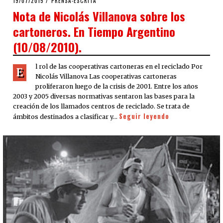
19/07/2015
19/07/2015
PRENSA-ESCRITA
ON
Nota de Nicolás Villanova sobre los
cartoneros. En Tiempo Argentino
(10/08/2010).
l rol de las cooperativas cartoneras en el reciclado Por
E
Nicolás Villanova Las cooperativas cartoneras
proliferaron luego de la crisis de 2001. Entre los años
2003 y 2005 diversas normativas sentaron las bases para la
creación de los llamados centros de reciclado. Se trata de
Seguir leyendo
ámbitos destinados a clasificar y…