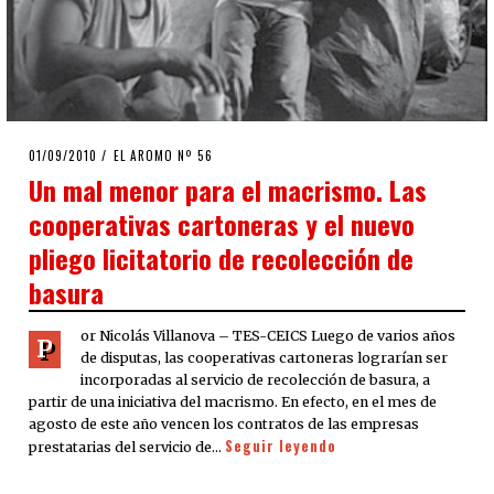
POSTED
01/09/2010
08/08/2020
EL AROMO Nº 56
ON
Un mal menor para el macrismo. Las
cooperativas cartoneras y el nuevo
pliego licitatorio de recolección de
basura
or Nicolás Villanova – TES-CEICS Luego de varios años
P
de disputas, las cooperativas cartoneras lograrían ser
incorporadas al servicio de recolección de basura, a
partir de una iniciativa del macrismo. En efecto, en el mes de
agosto de este año vencen los contratos de las empresas
Seguir leyendo
prestatarias del servicio de…