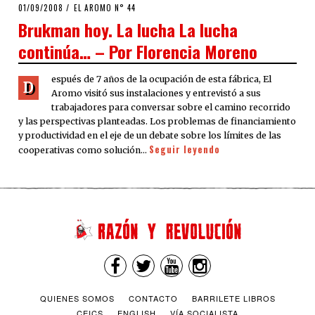
POSTED
01/09/2008
24/03/2020
EL AROMO N° 44
ON
Brukman hoy. La lucha La lucha
continúa… – Por Florencia Moreno
espués de 7 años de la ocupación de esta fábrica, El
D
Aromo visitó sus instalaciones y entrevistó a sus
trabajadores para conversar sobre el camino recorrido
y las perspectivas planteadas. Los problemas de financiamiento
y productividad en el eje de un debate sobre los límites de las
Seguir leyendo
cooperativas como solución…
QUIENES SOMOS
CONTACTO
BARRILETE LIBROS
CEICS
ENGLISH
VÍA SOCIALISTA