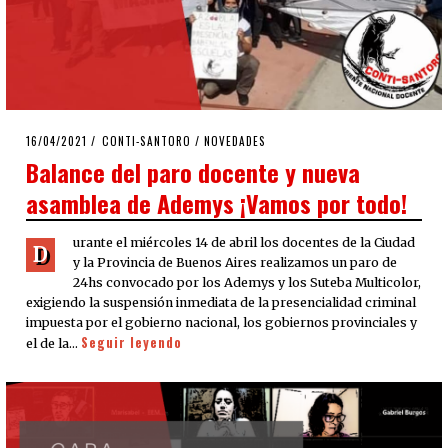
POSTED
16/04/2021
16/04/2021
CONTI-SANTORO
/
NOVEDADES
ON
Balance del paro docente y nueva
asamblea de Ademys ¡Vamos por todo!
urante el miércoles 14 de abril los docentes de la Ciudad
D
y la Provincia de Buenos Aires realizamos un paro de
24hs convocado por los Ademys y los Suteba Multicolor,
exigiendo la suspensión inmediata de la presencialidad criminal
impuesta por el gobierno nacional, los gobiernos provinciales y
Seguir leyendo
el de la…