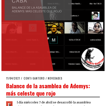
POSTED
11/04/2021
11/04/2021
CONTI-SANTORO
/
NOVEDADES
ON
Balance de la asamblea de Ademys:
más celeste que rojo
l día miércoles 7 de abril se desarrolló la asamblea
E