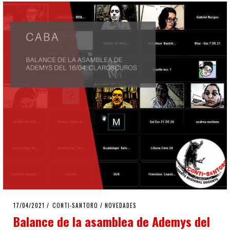
POSTED
17/04/2021
17/04/2021
CONTI-SANTORO
/
NOVEDADES
ON
Balance de la asamblea de Ademys del