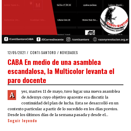
POSTED
12/05/2021
12/05/2021
CONTI-SANTORO
/
NOVEDADES
ON
CABA En medio de una asamblea
escandalosa, la Multicolor levanta el
paro docente
yer, martes 11 de mayo, tuvo lugar una nueva asamblea
A
de Ademys cuyo objetivo aparente era discutir la
continuidad del plan de lucha. Esta se desarrolló en un
contexto particular a partir de lo sucedido en los días previos.
Desde los últimos días de la semana pasada y desde el…
Seguir leyendo