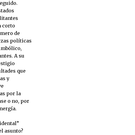
seguido.
stados
litantes
n corto
úmero de
zas políticas
imbólico,
antes. A su
estigio
ultades que
as y
ve
as por la
ase o no, por
nergía.
idental”
el asunto?