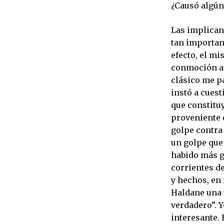
¿Causó algún
Las implicanc
tan importan
efecto, el mi
conmoción au
clásico me pa
instó a cues
que constituy
proveniente 
golpe contra 
un golpe que
habido más g
corrientes d
y hechos, en 
Haldane una 
verdadero”. Y
interesante. 