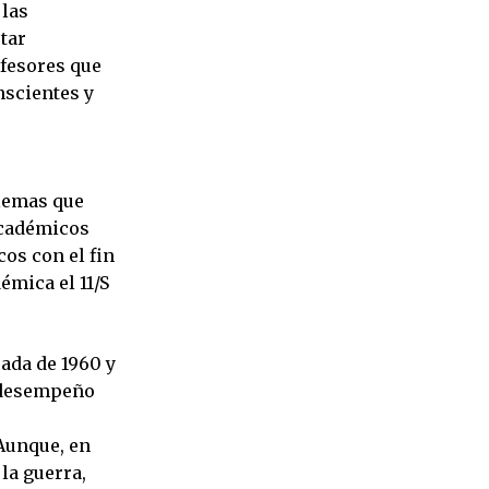
 las
tar
ofesores que
nscientes y
blemas que
académicos
os con el fin
émica el 11/S
cada de 1960 y
i desempeño
o
 Aunque, en
la guerra,