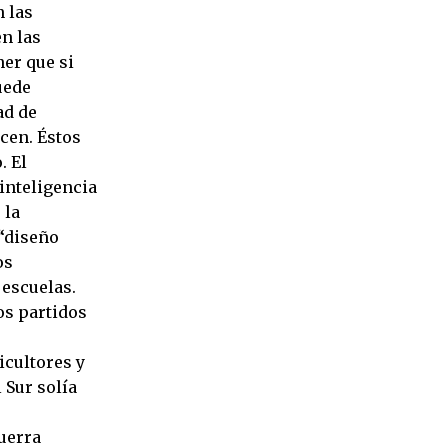
n las
en las
ner que si
uede
ad de
cen. Éstos
. El
 inteligencia
 la
 “diseño
os
 escuelas.
os partidos
icultores y
l Sur solía
uerra