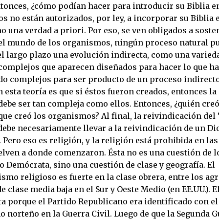
tonces, ¿cómo podían hacer para introducir su Biblia e
os no están autorizados, por ley, a incorporar su Biblia 
 una verdad a priori. Por eso, se ven obligados a soste
l mundo de los organismos, ningún proceso natural p
el largo plazo una evolución indirecta, como una varied
omplejos que aparecen diseñados para hacer lo que ha
o complejos para ser producto de un proceso indirecto
esta teoría es que si éstos fueron creados, entonces la
debe ser tan compleja como ellos. Entonces, ¿quién creó
que creó los organismos? Al final, la reivindicación del
debe necesariamente llevar a la reivindicación de un Di
 Pero eso es religión, y la religión está prohibida en las
elven a donde comenzaron. Ésta no es una cuestión de l
 Demócrata, sino una cuestión de clase y geografía. El
mo religioso es fuerte en la clase obrera, entre los agr
de clase media baja en el Sur y Oeste Medio (en EE.UU.). E
a porque el Partido Republicano era identificado con el
o norteño en la Guerra Civil. Luego de que la Segunda G