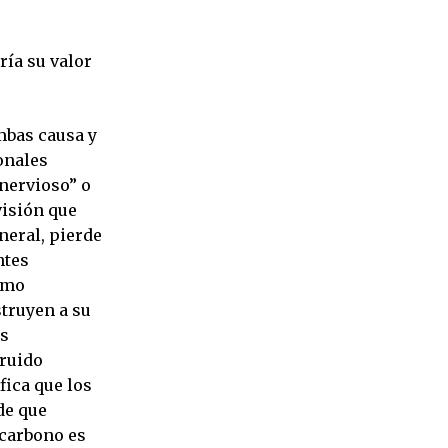
ería su valor
mbas causa y
onales
nervioso” o
visión que
neral, pierde
ntes
omo
struyen a su
os
ruido
fica que los
de que
 carbono es