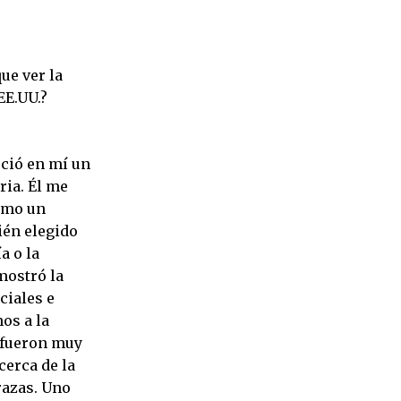
ue ver la
EE.UU.?
rció en mí un
ria. Él me
como un
ién elegido
a o la
mostró la
ciales e
os a la
, fueron muy
cerca de la
razas. Uno