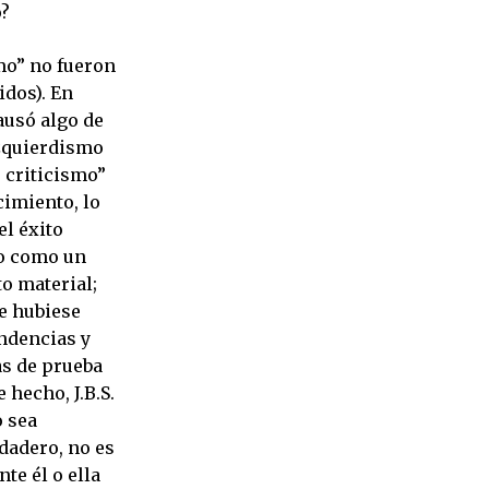
o?
smo” no fueron
dos). En
ausó algo de
izquierdismo
 criticismo”
cimiento, lo
el éxito
do como un
to material;
e hubiese
ndencias y
as de prueba
 hecho, J.B.S.
o sea
rdadero, no es
te él o ella