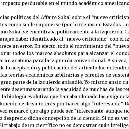
 impacto perdurable en el mundo académico american
ias políticas del Affaire Sokal sobre el “nuevo critici
tes como suele suponerse (por lo menos en Estados Uni
smo Sokal se encontraba políticamente a la izquierda. C
nque haber identificado al “nuevo criticismo” con el 
rece un error. En efecto, todo el movimiento del “nuevo
tionar todos los marcos absolutos para alcanzar el cono
e un anatema para la izquierda convencional. A su vez, 
de la aceptación y publicación del artículo fue entendi
las teorías académicas arbitrarias y carentes de susten
 gran parte de la izquierda aplaudió. Yo mismo ansío qu
ente desenmascarando la vacuidad de muchas de las te
e la biología evolutiva que han abandonado las exigenci
función de de su interés por hacer algo “interesante”. De
vez remarcó que algo puede ser “interesante, aunque n
o desprecio dicha concepción de la ciencia. Si no es ve
El trabajo de un científico no es demostrar cuán inteligen