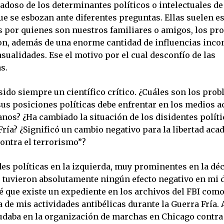
adoso de los determinantes políticos o intelectuales de
e se esbozan ante diferentes preguntas. Ellas suelen es
s por quienes son nuestros familiares o amigos, los pr
n, además de una enorme cantidad de influencias inco
sualidades. Ese el motivo por el cual desconfío de las
s.
sido siempre un científico crítico. ¿Cuáles son los pro
sus posiciones políticas debe enfrentar en los medios 
os? ¿Ha cambiado la situación de los disidentes polític
Fría? ¿Significó un cambio negativo para la libertad acad
contra el terrorismo”?
es políticas en la izquierda, muy prominentes en la dé
o tuvieron absolutamente ningún efecto negativo en m
é que existe un expediente en los archivos del FBI com
 de mis actividades antibélicas durante la Guerra Fría.
udaba en la organización de marchas en Chicago contra 