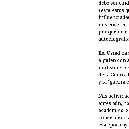
debe ser cuid
respuestas qu
influenciada
nos enseñaro
por qué no ca
autobiografía
EA: Usted ha 
alguien con 
norteamerican
de la Guerra 
y la “guerra 
Mis actividad
antes aún, n
académico. S
consecuencia
esa época ay