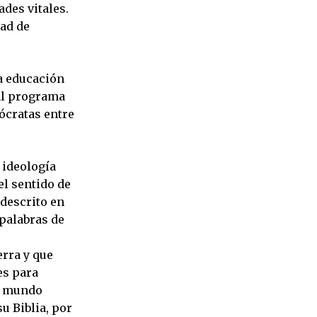
ades vitales.
dad de
la educación
 al programa
ócratas entre
 ideología
el sentido de
 descrito en
 palabras de
erra y que
es para
el mundo
su Biblia, por