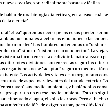
s nuevas teorías, son radicalmente baratas y fáciles.
le hablar de una biología dialéctica y, en tal caso, cuál s
o de la ciencia?
a dialéctica” queremos decir que las cosas pueden ser a
 cambios hormonales afectan las emociones o las emoci
ios hormonales? Los hombres no tenemos un “sistema 
endocrino” sino un “sistema neuroendocrino”. La vieja 
existe una forma correcta de dividir la naturaleza en ge
las diferentes divisiones son correctas según los difere
Los organismos no se “adaptan” según un medio autón
existente. Las actividades vitales de un organismo con
 conjunto de aspectos relevantes del mundo exterior. L
construyen” sus medio ambientes, y habiéndolos const
r a prosperar o no en ese medio ambiente. Esto no signi
n cimentado el agua, el sol o las rocas. Pero el hecho 
na atmósfera de 18% de oxígeno y muy poco dióxido de