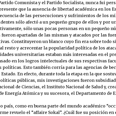
Partido Comunista y el Partido Socialista, nunca fui per
presente que la ausencia de libertad académica en los E
ecuencia de las persecuciones y sufrimientos de los mi
identes sólo afectó a un pequeño grupo de ellos y por u
ativamente, sólo unas pocas personas en un pequeño n
 fueron apartadas de las mismas y atacados por las fuer
ivas. Constituyeron un blanco cuyo fin era sobre todo s
al resto y acrecentar la popularidad política de los atac
ridades universitarias estaban más interesadas en el pr
sado en los logros intelectuales de sus respectivas fac
 políticas. Esto también corría para las agencias de bec
 Estado. En efecto, durante toda la etapa en la que sostu
olíticas públicas, mis investigaciones fueron subsidiad
ional de Ciencias, el Instituto Nacional de Salud y, cre
de Energía Atómica y su sucesora, el Departamento de E
ro país, como en buena parte del mundo académico “occ
me revuelo el “affaire Sokal”. ¿Cuál fue su posición en 