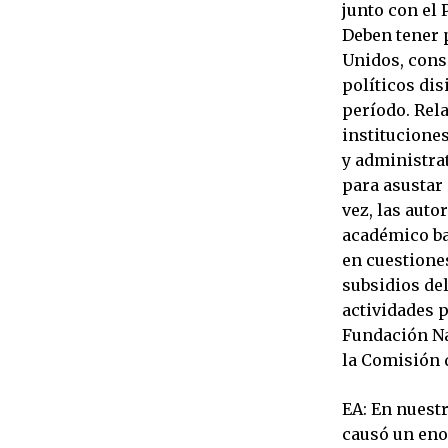
junto con el 
Deben tener 
Unidos, cons
políticos dis
período. Rel
instituciones
y administrat
para asustar 
vez, las auto
académico ba
en cuestiones
subsidios del
actividades p
Fundación Nac
la Comisión 
EA: En nuest
causó un enor