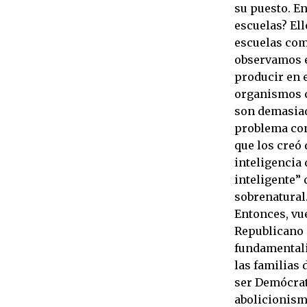
su puesto. En
escuelas? Ell
escuelas como
observamos e
producir en 
organismos c
son demasiad
problema con 
que los creó 
inteligencia 
inteligente” 
sobrenatural.
Entonces, vu
Republicano o
fundamentalis
las familias 
ser Demócrat
abolicionism