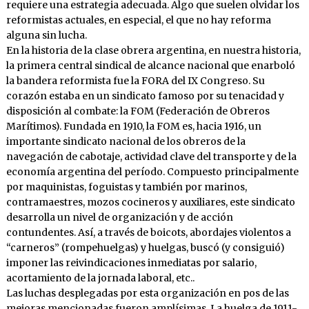
requiere una estrategia adecuada. Algo que suelen olvidar los
reformistas actuales, en especial, el que no hay reforma
alguna sin lucha.
En la historia de la clase obrera argentina, en nuestra historia,
la primera central sindical de alcance nacional que enarboló
la bandera reformista fue la FORA del IX Congreso. Su
corazón estaba en un sindicato famoso por su tenacidad y
disposición al combate: la FOM (Federación de Obreros
Marítimos). Fundada en 1910, la FOM es, hacia 1916, un
importante sindicato nacional de los obreros de la
navegación de cabotaje, actividad clave del transporte y de la
economía argentina del período. Compuesto principalmente
por maquinistas, foguistas y también por marinos,
contramaestres, mozos cocineros y auxiliares, este sindicato
desarrolla un nivel de organización y de acción
contundentes. Así, a través de boicots, abordajes violentos a
“carneros” (rompehuelgas) y huelgas, buscó (y consiguió)
imponer las reivindicaciones inmediatas por salario,
acortamiento de la jornada laboral, etc..
Las luchas desplegadas por esta organización en pos de las
mejoras mencionadas fueron amplísimas. La huelga de 1911-