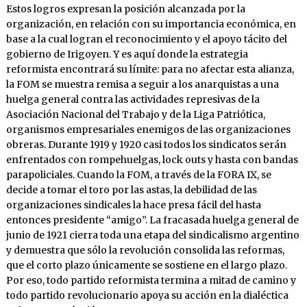
Estos logros expresan la posición alcanzada por la
organización, en relación con su importancia económica, en
base a la cual logran el reconocimiento y el apoyo tácito del
gobierno de Irigoyen. Y es aquí donde la estrategia
reformista encontrará su límite: para no afectar esta alianza,
la FOM se muestra remisa a seguir a los anarquistas a una
huelga general contra las actividades represivas de la
Asociación Nacional del Trabajo y de la Liga Patriótica,
organismos empresariales enemigos de las organizaciones
obreras. Durante 1919 y 1920 casi todos los sindicatos serán
enfrentados con rompehuelgas, lock outs y hasta con bandas
parapoliciales. Cuando la FOM, a través de la FORA IX, se
decide a tomar el toro por las astas, la debilidad de las
organizaciones sindicales la hace presa fácil del hasta
entonces presidente “amigo”. La fracasada huelga general de
junio de 1921 cierra toda una etapa del sindicalismo argentino
y demuestra que sólo la revolución consolida las reformas,
que el corto plazo únicamente se sostiene en el largo plazo.
Por eso, todo partido reformista termina a mitad de camino y
todo partido revolucionario apoya su acción en la dialéctica