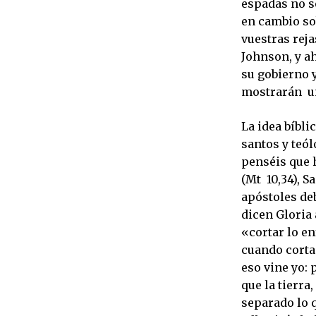
espadas no só
en cambio so
vuestras reja
Johnson, y a
su gobierno 
mostrarán un
La idea bíbli
santos y teól
penséis que h
(Mt 10,34), S
apóstoles deb
dicen Gloria 
«cortar lo en
cuando corta 
eso vine yo: 
que la tierra
separado lo q