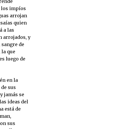
prende
s los impíos
guas arrojan
Isaías quien
á a las
n arrojados, y
a sangre de
 la que
es luego de
én en la
 de sus
 y jamás se
 las ideas del
a está de
uman,
con sus