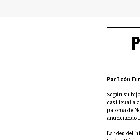
P
Por León Fer
Según su hij
casi igual a 
paloma de No
anunciando la
La idea del h