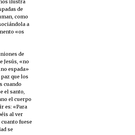
nos ilustra
espadas de
uman, como
sociándola a
tamento «os
iniones de
e Jesús, «no
sino espada»
 paz que los
es cuando
e el santo,
ano el cuerpo
ir es: «Para
éis al ver
n cuanto fuese
dad se