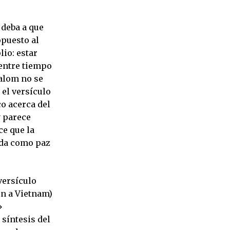
 deba a que
opuesto al
io: estar
 entre tiempo
alom no se
 el versículo
co acerca del
y parece
ce que la
rada como paz
 versículo
ón a Vietnam)
s»
 síntesis del