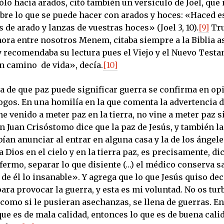
lo hacía arados, citó también un versículo de Joel, que 
bre lo que se puede hacer con arados y hoces: «Haced 
s de arado y lanzas de vuestras hoces» (Joel 3, 10).
[9]
Tr
hora entre nosotros Menem, citaba siempre a la Biblia a
y recomendaba su lectura pues el Viejo y el Nuevo Tes
 camino de vida», decía.
[10]
ca de que paz puede significar guerra se confirma en op
ogos. En una homilía en la que comenta la advertencia d
e venido a meter paz en la tierra, no vine a meter paz 
an Juan Crisóstomo dice que la paz de Jesús, y también la
ían anunciar al entrar en alguna casa y la de los ángel
a Dios en el cielo y en la tierra paz, es precisamente, dic
fermo, separar lo que disiente (…) el médico conserva s
de él lo insanable». Y agrega que lo que Jesús quiso dec
para provocar la guerra, y esta es mi voluntad. No os turb
, como si le pusieran asechanzas, se llena de guerras. E
ue es de mala calidad, entonces lo que es de buena cali