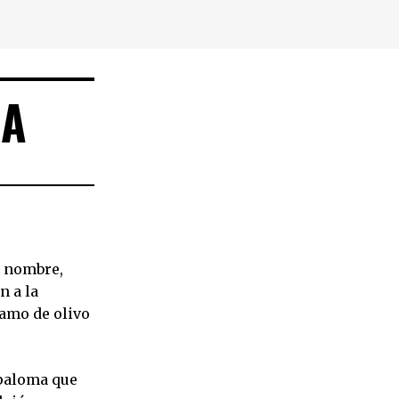
MA
u nombre,
n a la
ramo de olivo
 paloma que