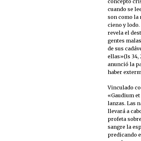
concepto cris
cuando se lee
son como la 
cieno y lodo.
revela el des
gentes malas 
de sus cadáve
ellas»(Is 34,
anunció la pa
haber extermi
Vinculado co
«Gaudium et
lanzas. Las 
llevará a cabo
profeta sobre
sangre la es
predicando e