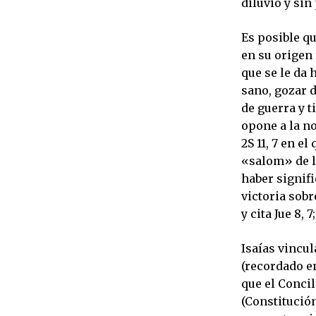
diluvio y sin
Es posible qu
en su origen 
que se le da
sano, gozar d
de guerra y t
opone a la no
2S 11, 7 en e
«salom» de l
haber signif
victoria sobr
y cita Jue 8, 7
Isaías vincula
(recordado en
que el Conci
(Constitución