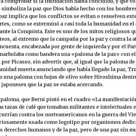
ra comprobar si la inundación había concluido, y que vo
, simboliza la paz que Dios había hecho con los hombres
paz implica que los conflictos se evitan o resuelven ex
rtes, como se exterminó a casi toda la humanidad en el 
ante la Conquista. Este es uno de los mitos religiosos 
teos, al extremo que la campaña por la paz y contra la a
ncuenta, encabezada por gente de izquierda y por el Par
narbolaba como bandera una «paloma de la paz» con el
 por Picasso, sin advertir que, al igual que la paloma d
anidad muerta anunciando que había llegado la paz, T
o una paloma con hojas de olivo sobre Hiroshima destr
s japoneses que la paz se estaba acercando.
 paloma, que Berni pintó en el cuadro «La manifestación
s tazas de café que tomaban militantes e intelectuales 
currían contra los norteamericanos en la guerra del Vi
uriosamente usada como logotipo por organismos dedica
os derechos humanos y de la paz, pero de una paz sin mu