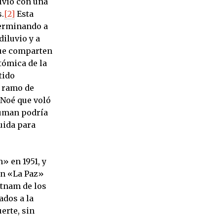
lvió con una
.
[2]
Esta
terminando a
diluvio y a
que comparten
tómica de la
tido
 ramo de
e Noé que voló
ruman podría
uida para
» en 1951, y
en «La Paz»
etnam de los
dos a la
erte, sin