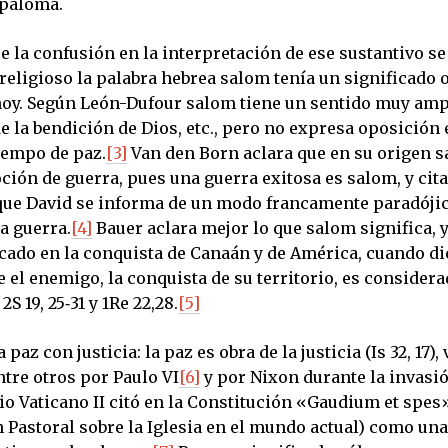
 paloma.
e la confusión en la interpretación de ese sustantivo se
religioso la palabra hebrea salom tenía un significado 
 hoy. Según León-Dufour salom tiene un sentido muy ampl
e la bendición de Dios, etc., pero no expresa oposición
iempo de paz.
[3]
Van den Born aclara que en su origen s
ción de guerra, pues una guerra exitosa es salom, y cita
l que David se informa de un modo francamente paradóji
a guerra.
[4]
Bauer aclara mejor lo que salom significa, 
icado en la conquista de Canaán y de América, cuando di
e el enemigo, la conquista de su territorio, es conside
; 2S 19, 25‑31 y 1Re 22,28.
[5]
 paz con justicia: la paz es obra de la justicia (Is 32, 17),
tre otros por Paulo VI
[6]
y por Nixon durante la invasi
lio Vaticano II citó en la Constitución «Gaudium et spe
 Pastoral sobre la Iglesia en el mundo actual) como una