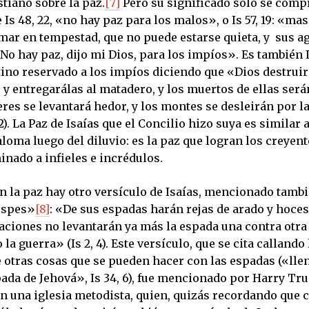
tiano sobre la paz.
[7]
Pero su significado sólo se com
 Is 48, 22, «no hay paz para los malos», o Is 57, 19: «ma
mar en tempestad, que no puede estarse quieta, y sus a
 No hay paz, dijo mi Dios, para los impíos». Es también 
tino reservado a los impíos diciendo que «Dios destruir
y entregarálas al matadero, y los muertos de ellas será
res se levantará hedor, y los montes se desleirán por l
 2). La Paz de Isaías que el Concilio hizo suya es similar a
loma luego del diluvio: es la paz que logran los creyent
nado a infieles e incrédulos.
n la paz hay otro versículo de Isaías, mencionado tambi
 spes»
[8]
: «De sus espadas harán rejas de arado y hoces
naciones no levantarán ya más la espada una contra otra
 la guerra» (Is 2, 4). Este versículo, que se cita callando
 otras cosas que se pueden hacer con las espadas («llen
pada de Jehová», Is 34, 6), fue mencionado por Harry Tr
n una iglesia metodista, quien, quizás recordando que 