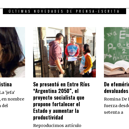
ÚLTIMAS NOVEDADES DE PRENSA-ESCRITA
istina
Se presentó en Entre Ríos
De efeméri
“Argentina 2050”, el
devaluados
a ‘jefa’
proyecto socialista que
, en nombre
Romina De 
propone fortalecer el
 del
fuerza desde
Estado y aumentar la
setenta a
productividad
Reproducimos artículo