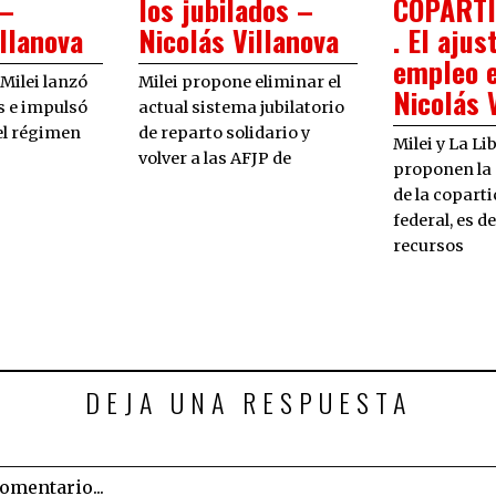
 –
los jubilados –
COPARTI
illanova
Nicolás Villanova
. El ajus
empleo e
 Milei lanzó
Milei propone eliminar el
Nicolás 
s e impulsó
actual sistema jubilatorio
el régimen
de reparto solidario y
Milei y La L
volver a las AFJP de
proponen la
de la copart
federal, es de
recursos
DEJA UNA RESPUESTA