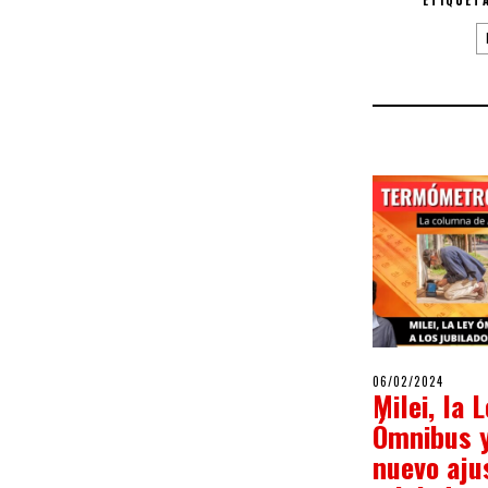
POSTED
06/02/2024
06/02/
Milei, la 
ON
Ómnibus 
nuevo aju