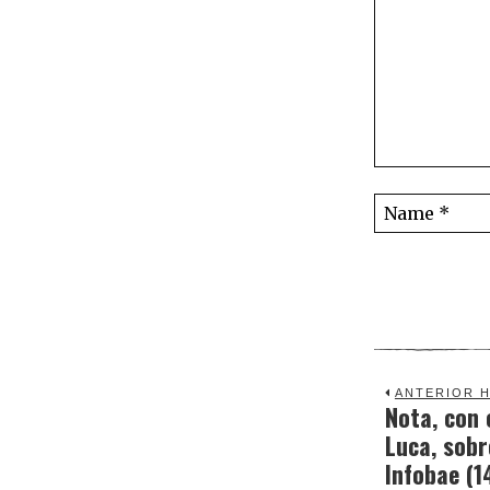
ANTERIOR H
Nota, con 
Previous
Luca, sobr
post:
Infobae (