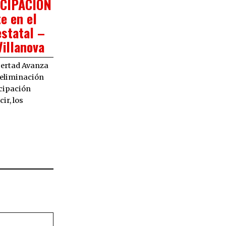
CIPACIÓN
te en el
statal –
Villanova
ibertad Avanza
 eliminación
icipación
cir, los