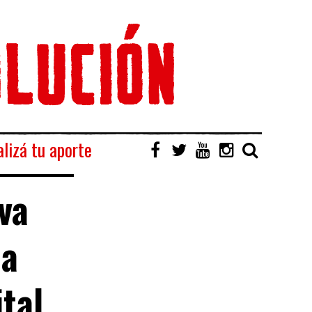
lizá tu aporte
va
la
tal,