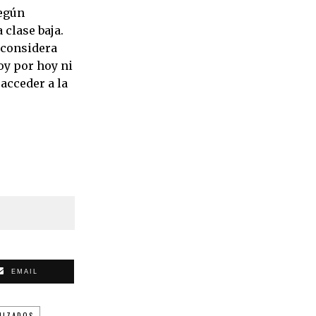
según
 clase baja.
a considera
oy por hoy ni
acceder a la
EMAIL
IIZADOS