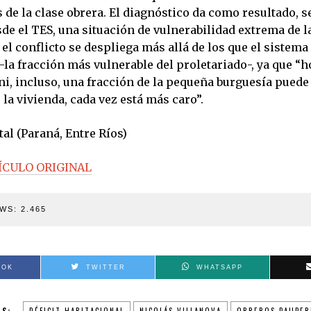
 de la clase obrera. El diagnóstico da como resultado, 
e el TES, una situación de vulnerabilidad extrema de la
el conflicto se despliega más allá de los que el sistem
la fracción más vulnerable del proletariado-, ya que “h
ni, incluso, una fracción de la pequeña burguesía puede 
la vivienda, cada vez está más caro”.
tal (Paraná, Entre Ríos)
ÍCULO ORIGINAL
WS:
2.465
OOK
TWITTER
WHATSAPP
AS:
DÉFICIT HABITACIONAL
NICOLÁS VILLANOVA
OBREROS PAUPER