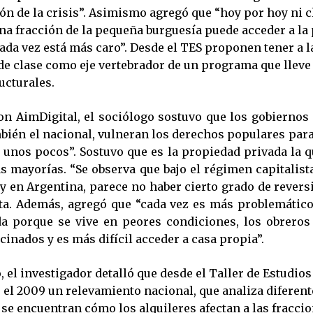
ón de la crisis”. Asimismo agregó que “hoy por hoy ni c
una fracción de la pequeña burguesía puede acceder a la
cada vez está más caro”. Desde el TES proponen tener a l
de clase como eje vertebrador de un programa que lleve
ucturales.
on AimDigital, el sociólogo sostuvo que los gobiernos 
bién el nacional, vulneran los derechos populares para
 unos pocos”. Sostuvo que es la propiedad privada la q
as mayorías. “Se observa que bajo el régimen capitalis
y en Argentina, parece no haber cierto grado de revers
sta. Además, agregó que “cada vez es más problemátic
da porque se vive en peores condiciones, los obreros 
inados y es más difícil acceder a casa propia”.
 el investigador detalló que desde el Taller de Estudios
 el 2009 un relevamiento nacional, que analiza diferent
 se encuentran cómo los alquileres afectan a las fracci