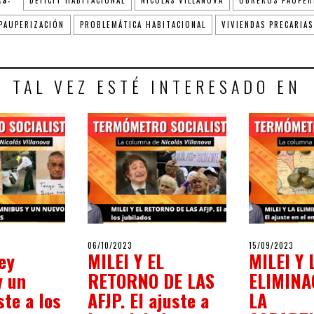
PAUPERIZACIÓN
PROBLEMÁTICA HABITACIONAL
VIVIENDAS PRECARIAS
TAL VEZ ESTÉ INTERESADO EN
POSTED
POSTED
2024
06/10/2023
06/10/2023
15/09/2023
15/0
Ley
MILEI Y EL
MILEI Y 
ON
ON
y un
RETORNO DE LAS
ELIMINA
ste a los
AFJP. El ajuste a
LA