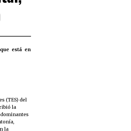
)
 que está en
es (TES) del
ibió la
s dominantes
ntonía,
n la