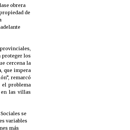
lase obrera
 propiedad de
a
 adelante
provinciales,
 proteger los
ue cercena la
ta, que impera
ión”, remarcó
o el problema
en las villas
 Sociales se
es variables
ones más