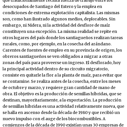
que tradicionalmente recluta fuerza de trabajo entre los
desocupados de Santiago del Estero y la emplea en
condiciones de extrema explotación capitalista. Las mismas
son, como han ilustrado algunos medios, deplorables. Sin
embargo, ni Nidera, ni la actividad del desflore de maíz
constituyen una excepción. La misma realidad se repite en
otros lugares del país donde los santiagueños realizan tareas
rurales, como, por ejemplo, en la cosecha del arándano.
Carentes de fuentes de empleo en su provincia de origen, los
obreros santiagueños se ven obligados a migrar a otras
zonas del país para proveerse un ingreso. El desflorado, hoy
la principal actividad dentro de su circuito migratorio,
consiste en quitarle la flor a la planta de maíz, para evitar que
se contamine. Se realiza antes de la cosecha, entre los meses
de octubre y marzo, y requiere gran cantidad de mano de
obra. El objetivo es la producción de semillas híbridas, que se
destinan, mayoritariamente, a la exportación. La producción
de semillas híbridas es una actividad relativamente nueva, que
se halla en ascenso desde la década de 1980 y que recibió un
nuevo impulso con el auge de los biocombustibles. A
comienzos de la década de 1990 existían unas 30 empresas de