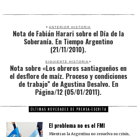
ANTERIOR HISTORIA
Nota de Fabián Harari sobre el Día de la
Previous
Soberanía. En Tiempo Argentino
post:
(21/11/2010).
SIGUIENTE HISTORIA
Nota sobre «Los obreros santiagueños en
Next
el desflore de maíz. Proceso y condiciones
post:
de trabajo” de Agustina Desalvo. En
Página/12 (05/01/2011).
ÚLTIMAS NOVEDADES DE PRENSA-ESCRITA
El problema no es el FMI
Mientras la Argentina no resuelva su crisis,