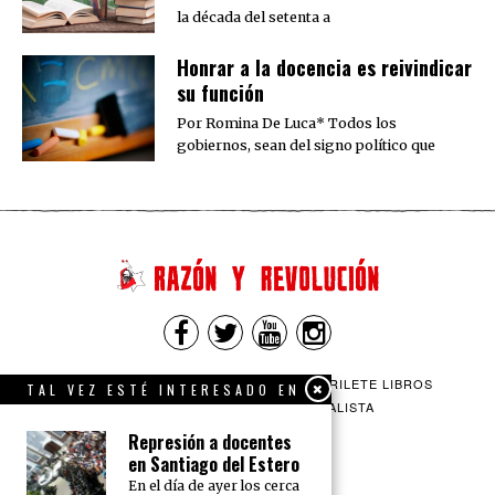
la década del setenta a
​Honrar a la docencia es reivindicar
su función
Por Romina De Luca* Todos los
gobiernos, sean del signo político que
QUIENES SOMOS
CONTACTO
BARRILETE LIBROS
TAL VEZ ESTÉ INTERESADO EN
CEICS
ENGLISH
VÍA SOCIALISTA
Represión a docentes
en Santiago del Estero
En el día de ayer los cerca