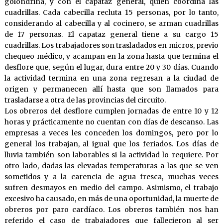
golondrina, y con el capataz general, quien coordina las
cuadrillas. Cada cabecilla recluta 15 personas, por lo tanto,
considerando al cabecilla y al cocinero, se arman cuadrillas
de 17 personas. El capataz general tiene a su cargo 15
cuadrillas. Los trabajadores son trasladados en micros, previo
chequeo médico, y acampan en la zona hasta que termina el
desflore que, según el lugar, dura entre 20 y 30 días. Cuando
la actividad termina en una zona regresan a la ciudad de
origen y permanecen allí hasta que son llamados para
trasladarse a otra de las provincias del circuito.
Los obreros del desflore cumplen jornadas de entre 10 y 12
horas y prácticamente no cuentan con días de descanso. Las
empresas a veces les conceden los domingos, pero por lo
general los trabajan, al igual que los feriados. Los días de
lluvia también son laborables si la actividad lo requiere. Por
otro lado, dadas las elevadas temperaturas a las que se ven
sometidos y a la carencia de agua fresca, muchas veces
sufren desmayos en medio del campo. Asimismo, el trabajo
excesivo ha causado, en más de una oportunidad, la muerte de
obreros por paro cardíaco. Los obreros también nos han
referido el caso de trabajadores que fallecieron al ser