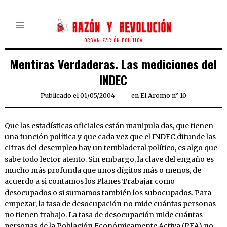
ORGANIZACIÓN POLÍTICA
Mentiras Verdaderas. Las mediciones del
INDEC
Publicado el
01/05/2004
21/03/2020
en
El Aromo n° 10
Que las estadísticas oficiales están manipula das, que tienen
una función política y que cada vez que el INDEC difunde las
cifras del desempleo hay un tembladeral político, es algo que
sabe todo lector atento. Sin embargo, la clave del engaño es
mucho más profunda que unos dígitos más o menos, de
acuerdo a si contamos los Planes Trabajar como
desocupados o si sumamos también los subocupados. Para
empezar, la tasa de desocupación no mide cuántas personas
no tienen trabajo. La tasa de desocupación mide cuántas
personas de la Población Económicamente Activa (PEA) no