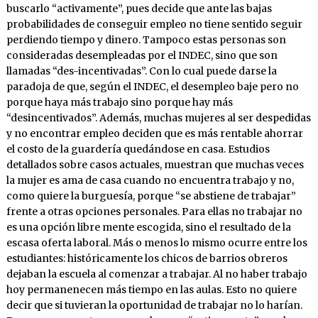
buscarlo “activamente”, pues decide que ante las bajas
probabilidades de conseguir empleo no tiene sentido seguir
perdiendo tiempo y dinero. Tampoco estas personas son
consideradas desempleadas por el INDEC, sino que son
llamadas “des-incentivadas”. Con lo cual puede darse la
paradoja de que, según el INDEC, el desempleo baje pero no
porque haya más trabajo sino porque hay más
“desincentivados”. Además, muchas mujeres al ser despedidas
y no encontrar empleo deciden que es más rentable ahorrar
el costo de la guardería quedándose en casa. Estudios
detallados sobre casos actuales, muestran que muchas veces
la mujer es ama de casa cuando no encuentra trabajo y no,
como quiere la burguesía, porque “se abstiene de trabajar”
frente a otras opciones personales. Para ellas no trabajar no
es una opción libre mente escogida, sino el resultado de la
escasa oferta laboral. Más o menos lo mismo ocurre entre los
estudiantes: históricamente los chicos de barrios obreros
dejaban la escuela al comenzar a trabajar. Al no haber trabajo
hoy permanenecen más tiempo en las aulas. Esto no quiere
decir que si tuvieran la oportunidad de trabajar no lo harían.