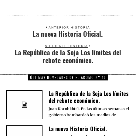
ANTERIOR HISTORIA
La nueva Historia Oficial.
Previous
post:
SIGUIENTE HISTORIA
La República de la Soja Los límites del
Next
rebote económico.
post:
ÚLTIMAS NOVEDADES DE EL AROMO N° 10
La República de la Soja Los límites
del rebote económico.
Juan Kornblihtt1. En las últimas semanas el
gobierno bombardeó los medios de
La nueva Historia Oficial.