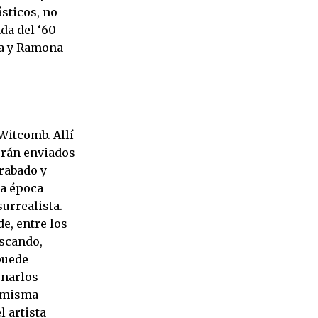
sticos, no
da del ‘60
na y Ramona
 Witcomb. Allí
serán enviados
Grabado y
ta época
surrealista.
e, entre los
escando,
puede
enarlos
a misma
 artista