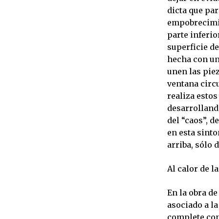
dicta que pa
empobrecimien
parte inferio
superficie de
hecha con un
unen las piez
ventana circ
realiza estos
desarrolland
del “caos”, d
en esta sinto
arriba, sólo 
Al calor de l
En la obra d
asociado a l
complete con