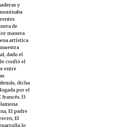
maderas y
denominaba
erentes
anera de
ejor manera
ena artística
a muestra
l, dado el
le confió el
ge entre
as
Además, dicha
logada por el
C francés.33
, Ramona
na, El padre
recen, El
esarrolla lo