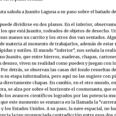
ta saluda a Juanito Laguna a su paso sobre el bañado de
puede dividirse en dos planos. En el inferior, observamo
 los que está Juanito, rodeados de objetos de desecho. U
 sus manos un carrito y los otros dos van sentados. Al
de materia al momento de trabajarlos, además de estar 
pidas y sutiles. El mundo “inferior”, nos señala la real
mo Juanito, que entre hierros, maderas, chapas, carton
n desuso, viven su realidad como pueden y juegan con lo
 Por detrás, se observan las casas del fondo resueltas d
n su etapa informalista, pero aquí no las sugiere con p
a directamente chapas. En cambio, en el otro mundo, e
bra, se alza por sobre el horizonte el cosmonauta, que e
o los avances científicos logrados por las potencia mu
 que este momento se enmarca en la llamada la “carrera
 y los Estados Unidos. A su paso, la nave espacial, no h
dencia la tan pronunciada contradicción entre esos dos