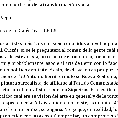
 como portador de la transformación social.
 Vega
os de la Dialéctica – CEICS
s artistas plásticos que sean conocidos a nivel popula
. Quizás, si se le preguntara al común de la gente cuál 
sta de este artista, no recuerde el nombre o, incluso, ni
, muy probablemente, asocie al arte de Berni con lo “socia
ido político explícito. Y esto, desde ya, no es por pura 
década del ‘30 Antonio Berni formuló su Nuevo Realismo
pintura surrealista, de afiliarse al Partido Comunista A
acto con el muralista mexicano Siqueiros. Este estilo d
alaba cual era su visión del arte en general y de la pint
l respecto decía: “el aislamiento no existe, es un mito. A
on el compromiso, se engaña. Niega que, en realidad, lo
prometido con otra cosa. Siempre hay un compromiso.