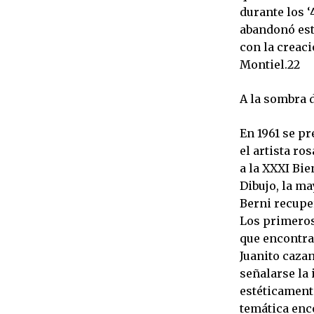
durante los ‘
abandonó esta
con la creac
Montiel.22
A la sombra
En 1961 se pr
el artista ro
a la XXXI Bie
Dibujo, la ma
Berni recuper
Los primeros 
que encontra
Juanito cazan
señalarse la 
estéticament
temática enc