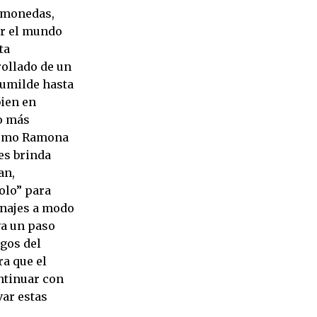
, monedas,
ar el mundo
ta
rollado de un
humilde hasta
bien en
o más
 como Ramona
es brinda
an,
olo” para
sonajes a modo
va un paso
agos del
ra que el
ntinuar con
var estas