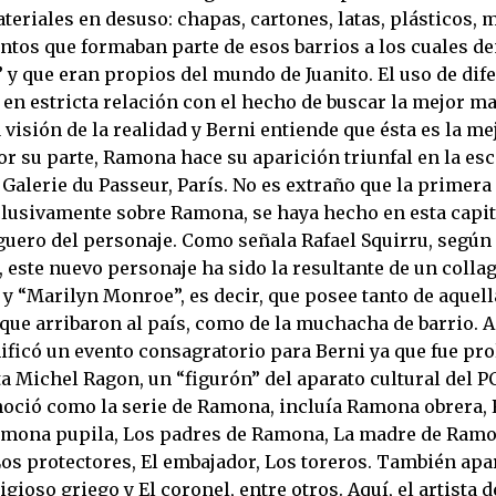
eriales en desuso: chapas, cartones, latas, plásticos, 
tos que formaban parte de esos barrios a los cuales 
 y que eran propios del mundo de Juanito. El uso de dif
 en estricta relación con el hecho de buscar la mejor m
visión de la realidad y Berni entiende que ésta es la m
or su parte, Ramona hace su aparición triunfal en la esc
a Galerie du Passeur, París. No es extraño que la primer
clusivamente sobre Ramona, se haya hecho en esta capita
uero del personaje. Como señala Rafael Squirru, según 
 este nuevo personaje ha sido la resultante de un colla
y “Marilyn Monroe”, es decir, que posee tanto de aquell
que arribaron al país, como de la muchacha de barrio. 
ificó un evento consagratorio para Berni ya que fue pro
ta Michel Ragon, un “figurón” del aparato cultural del P
noció como la serie de Ramona, incluía Ramona obrera
amona pupila, Los padres de Ramona, La madre de Ramo
os protectores, El embajador, Los toreros. También apa
ligioso griego y El coronel, entre otros. Aquí, el artista d