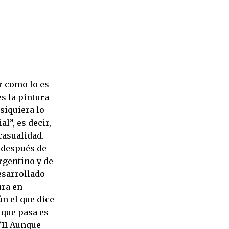
r como lo es
es la pintura
 siquiera lo
l”, es decir,
casualidad.
, después de
rgentino y de
esarrollado
ura en
ún el que dice
 que pasa es
”11 Aunque