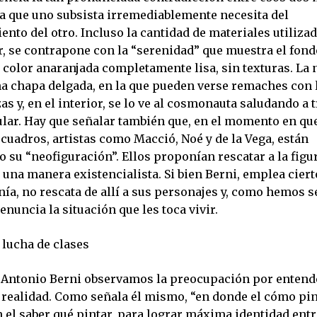
ra que uno subsista irremediablemente necesita del
to del otro. Incluso la cantidad de materiales utilizad
r, se contrapone con la “serenidad” que muestra el fond
 color anaranjada completamente lisa, sin texturas. La 
a chapa delgada, en la que pueden verse remaches con l
as y, en el interior, se lo ve al cosmonauta saludando a 
ular. Hay que señalar también que, en el momento en qu
 cuadros, artistas como Macció, Noé y de la Vega, están
o su “neofiguración”. Ellos proponían rescatar a la fig
e una manera existencialista. Si bien Berni, emplea cier
nía, no rescata de allí a sus personajes y, como hemos
denuncia la situación que les toca vivir.
a lucha de clases
e Antonio Berni observamos la preocupación por entende
a realidad. Como señala él mismo, “en donde el cómo pin
 el saber qué pintar, para lograr máxima identidad entr