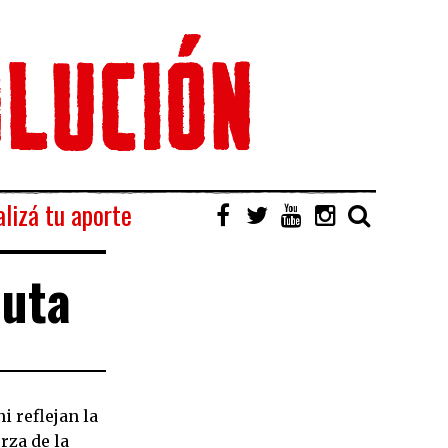
lizá tu aporte
auta
i reflejan la
rza de la