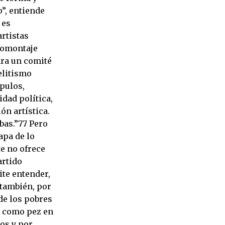
o”, entiende
 es
artistas
otomontaje
para un comité
elitismo
ípulos,
idad política,
ón artística.
bas.”77 Pero
apa de lo
e no ofrece
artido
ite entender,
 también, por
de los pobres
”, como pez en
os y por