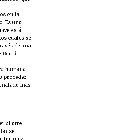
os en la
o. Es una
nave está
os cuales se
través de una
e Berni
ura humana
to proceder
 señalado más
r al arte
tar se
e forma y