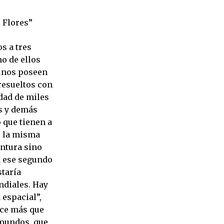
 Flores”
s a tres
no de ellos
gunos poseen
resueltos con
idad de miles
es y demás
 que tienen a
e la misma
intura sino
n ese segundo
staría
ndiales. Hay
 espacial”,
ace más que
 mundos, que