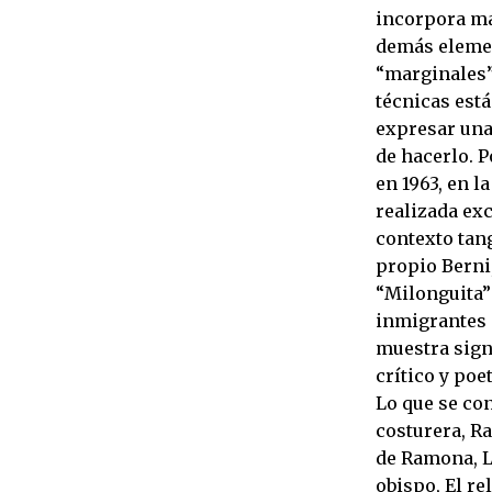
incorpora mat
demás elemen
“marginales”
técnicas está
expresar una 
de hacerlo. P
en 1963, en l
realizada ex
contexto tang
propio Berni,
“Milonguita” 
inmigrantes 
muestra sign
crítico y poe
Lo que se co
costurera, R
de Ramona, L
obispo, El re