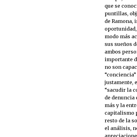
que se conoc
puntillas, o
de Ramona, in
oportunidad,
modo más aca
sus sueños d
ambos person
importante d
no son capac
“conciencia”
justamente, 
“sacudir la c
de denuncia 
más y la ent
capitalismo p
resto de la 
el análisis,
apreciacione