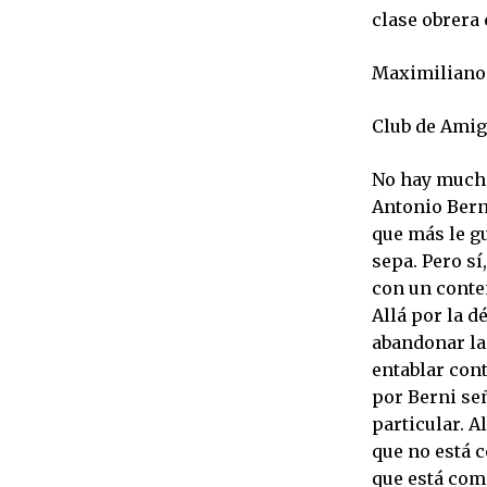
clase obrera
Maximiliano
Club de Amig
No hay mucho
Antonio Berni
que más le gu
sepa. Pero sí
con un conten
Allá por la 
abandonar la 
entablar cont
por Berni señ
particular. A
que no está c
que está com