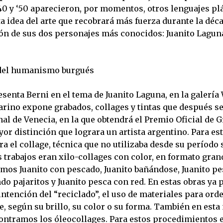
40 y ‘50 aparecieron, por momentos, otros lenguajes plá
 idea del arte que recobrará más fuerza durante la déca
ión de sus dos personajes más conocidos: Juanito Lagu
 del humanismo burgués
esenta Berni en el tema de Juanito Laguna, en la galería
sarino expone grabados, collages y tintas que después 
nal de Venecia, en la que obtendrá el Premio Oficial de 
yor distinción que lograra un artista argentino. Para es
a el collage, técnica que no utilizaba desde su período 
trabajos eran xilo-collages con color, en formato grand
mos Juanito con pescado, Juanito bañándose, Juanito p
do pajaritos y Juanito pesca con red. En estas obras ya 
intención del “reciclado”, el uso de materiales para ord
e, según su brillo, su color o su forma. También en est
ontramos los óleocollages. Para estos procedimientos el