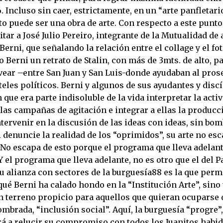
 Incluso sin caer, estrictamente, en un “arte panfletari
to puede ser una obra de arte. Con respecto a este punto
itar a José Julio Pereiro, integrante de la Mutualidad de 
erni, que señalando la relación entre el collage y el f
zo Berni un retrato de Stalin, con más de 3mts. de alto, 
lvear –entre San Juan y San Luis-donde ayudaban al pros
eles políticos. Berni y algunos de sus ayudantes y disc
que era parte indisoluble de la vida interpretar la activ
las campañas de agitación e integrar a ellas la producci
tervenir en la discusión de las ideas con ideas, sin bom
denuncie la realidad de los “oprimidos”, su arte no esc
 No escapa de esto porque el programa que lleva adelant
 Y el programa que lleva adelante, no es otro que el del P
u alianza con sectores de la burguesía88 es la que perm
qué Berni ha calado hondo en la “Institución Arte”, sino
un terreno propicio para aquellos que quieran ocuparse 
nombrada, “inclusión social”. Aquí, la burguesía “progre
rá a relucir su compromiso con todos los Juanitos habid