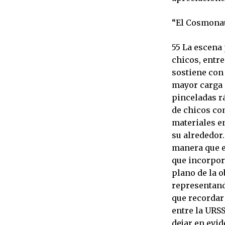
“El Cosmonau
55 La escena 
chicos, entre
sostiene con
mayor carga 
pinceladas rá
de chicos co
materiales e
su alrededor.
manera que e
que incorpor
plano de la o
representand
que recordar
entre la URSS
dejar en evi