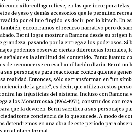
ió como xilo-collagerelieve, en las que incorpora telas
bjetos de yeso y demás accesorios que le permiten recre
vadido por el lujo fingido, es decir, por lo kitsch. En es
 también, encontramos el recurso narrativo pero desar
bado. Berni logra mostrar a Ramona desde su origen 
e grandeza, pasando por la entrega a los poderosos. Si 
ajes podemos observar ciertas diferencias formales, l
e señalar es la similitud del contenido. Tanto Juanito
es de reconocerse en esa humillación diaria. Berni no l
 a sus personajes para reaccionar contra quienes gener
esa realidad. Entonces, sólo se transforman en “un símb
onciencia de la gente”, es decir, que utiliza a estos per
contra las injusticias del sistema. Incluso con Ramona 
rega a los Monstruos44 (1964-1971), construidos con rez
ara que la devoren. Berni sacrifica a sus personajes pa
sociedad tome conciencia de lo que sucede. A modo de co
 nos detendremos en una obra de este período para obser
s en el plano formal.