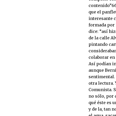
contenido”66.
que el panfle
interesante c
formada por B
dice: “así hi
de la calle A
pintando cart
consideraban 
colaborar en 
Así podían in
aunque Berni 
sentimental.
otra lectura.
Comunista. S
no sólo, por 
qué éste es 
y de la, tan 
el agua, saca