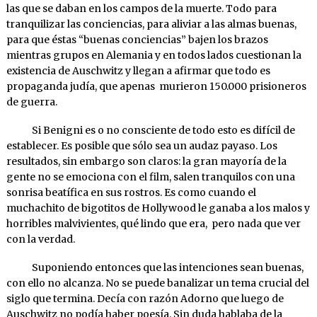
las que se daban en los campos de la muerte. Todo para
tranquilizar las conciencias, para aliviar a las almas buenas,
para que éstas “buenas conciencias” bajen los brazos
mientras grupos en Alemania y en todos lados cuestionan la
existencia de Auschwitz y llegan a afirmar que todo es
propaganda judía, que apenas murieron 150.000 prisioneros
de guerra.
Si Benigni es o no consciente de todo esto es difícil de
establecer. Es posible que sólo sea un audaz payaso. Los
resultados, sin embargo son claros: la gran mayoría de la
gente no se emociona con el film, salen tranquilos con una
sonrisa beatífica en sus rostros. Es como cuando el
muchachito de bigotitos de Hollywood le ganaba a los malos y
horribles malvivientes, qué lindo que era, pero nada que ver
con la verdad.
Suponiendo entonces que las intenciones sean buenas,
con ello no alcanza. No se puede banalizar un tema crucial del
siglo que termina. Decía con razón Adorno que luego de
Auschwitz no podía haber poesía. Sin duda hablaba de la