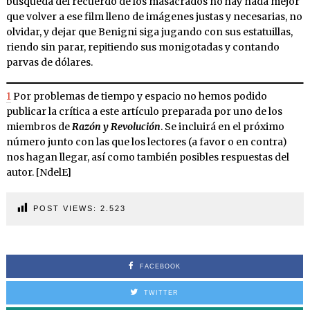
búsqueda del recuerdo de los masacrados no hay nada mejor
que volver a ese film lleno de imágenes justas y necesarias, no
olvidar, y dejar que Benigni siga jugando con sus estatuillas,
riendo sin parar, repitiendo sus monigotadas y contando
parvas de dólares.
1
Por problemas de tiempo y espacio no hemos podido
publicar la crítica a este artículo preparada por uno de los
miembros de
Razón y Revolución
. Se incluirá en el próximo
número junto con las que los lectores (a favor o en contra)
nos hagan llegar, así como también posibles respuestas del
autor. [NdelE]
POST VIEWS:
2.523
FACEBOOK
TWITTER