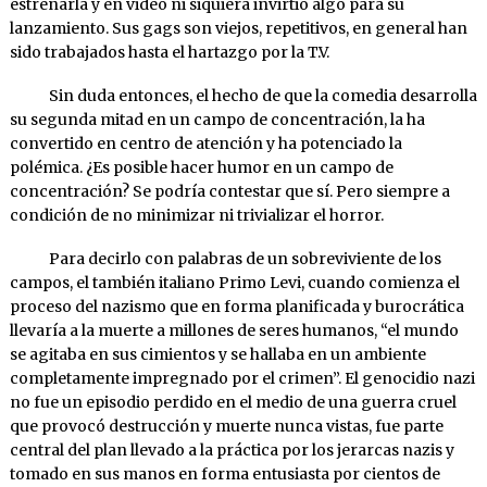
estrenarla y en video ni siquiera invirtió algo para su
lanzamiento. Sus gags son viejos, repetitivos, en general han
sido trabajados hasta el hartazgo por la T.V.
Sin duda entonces, el hecho de que la comedia desarrolla
su segunda mitad en un campo de concentración, la ha
convertido en centro de atención y ha potenciado la
polémica. ¿Es posible hacer humor en un campo de
concentración? Se podría contestar que sí. Pero siempre a
condición de no minimizar ni trivializar el horror.
Para decirlo con palabras de un sobreviviente de los
campos, el también italiano Primo Levi, cuando comienza el
proceso del nazismo que en forma planificada y burocrática
llevaría a la muerte a millones de seres humanos, “el mundo
se agitaba en sus cimientos y se hallaba en un ambiente
completamente impregnado por el crimen”. El genocidio nazi
no fue un episodio perdido en el medio de una guerra cruel
que provocó destrucción y muerte nunca vistas, fue parte
central del plan llevado a la práctica por los jerarcas nazis y
tomado en sus manos en forma entusiasta por cientos de