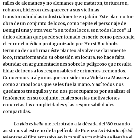
miles de alemanes y no alemanes que mataron, torturaron,
robaron, hicieron desaparecer a sus víctimas
transformándolas industrialmente en jabón. Este plan no fue
obra de un conjunto de locos, como repite el personaje de
Benigni una y otra vez: “Son todos locos, son todos locos”. El
único alemán que puede ser tomado en serio como personaje,
el coronel médico protagonizado por Horst Buchholz
termina de confirmar éste planteo al volverse claramente
loco, transformando su obsesión en locura. No hace falta
abundar en argumentaciones sobre lo peligroso que resulta
tildar de locos a los responsables de crímenes tremendos.
Conocemos a algunos que consideran a Videla o a Massera
como a unos locos que se les fue la mano. Y así todos nos
quedamos tranquilos y no nos preocupamos por analizar el
fenómeno en su conjunto, cuales son las motivaciones
concretas, las complicidades y las responsabilidades
compartidas.
La vida es bella
me retrotrajo a la década del ’80 cuando
asistimos al estreno de la película de Puenzo
La historia oficial
.
Mientras el film arrasaba en la taquilla y también se llevaba el