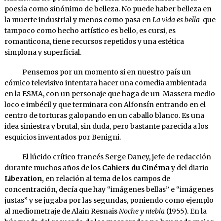
poesía como sinónimo de belleza. No puede haber belleza en
la muerte industrial y menos como pasa en
La vida es bella
que
tampoco como hecho artístico es bello, es cursi, es
romanticona, tiene recursos repetidos y una estética
simplona y superficial.
Pensemos por un momento si en nuestro país un
cómico televisivo intentara hacer una comedia ambientada
en la ESMA, con un personaje que haga de un Massera medio
loco e imbécil y que terminara con Alfonsín entrando en el
centro de torturas galopando en un caballo blanco. Es una
idea siniestra y brutal, sin duda, pero bastante parecida a los
esquicios inventados por Benigni.
El lúcido crítico francés Serge Daney, jefe de redacción
durante muchos años de los
Cahiers du Cinéma
y del diario
Liberation,
en relación al tema de los campos de
concentración, decía que hay “imágenes bellas” e “imágenes
justas” y se jugaba por las segundas, poniendo como ejemplo
al mediometraje de Alain Resnais
Noche y niebla
(1955). En la