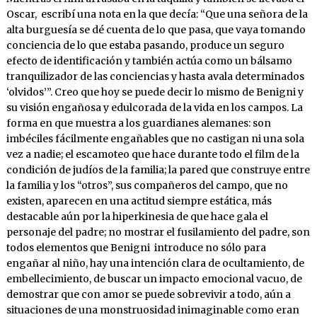
Oscar, escribí una nota en la que decía: “Que una señora de la
alta burguesía se dé cuenta de lo que pasa, que vaya tomando
conciencia de lo que estaba pasando, produce un seguro
efecto de identificación y también actúa como un bálsamo
tranquilizador de las conciencias y hasta avala determinados
‘olvidos’”. Creo que hoy se puede decir lo mismo de Benigni y
su visión engañosa y edulcorada de la vida en los campos. La
forma en que muestra a los guardianes alemanes: son
imbéciles fácilmente engañables que no castigan ni una sola
vez a nadie; el escamoteo que hace durante todo el film de la
condición de judíos de la familia; la pared que construye entre
la familia y los “otros”, sus compañeros del campo, que no
existen, aparecen en una actitud siempre estática, más
destacable aún por la hiperkinesia de que hace gala el
personaje del padre; no mostrar el fusilamiento del padre, son
todos elementos que Benigni introduce no sólo para
engañar al niño, hay una intención clara de ocultamiento, de
embellecimiento, de buscar un impacto emocional vacuo, de
demostrar que con amor se puede sobrevivir a todo, aún a
situaciones de una monstruosidad inimaginable como eran