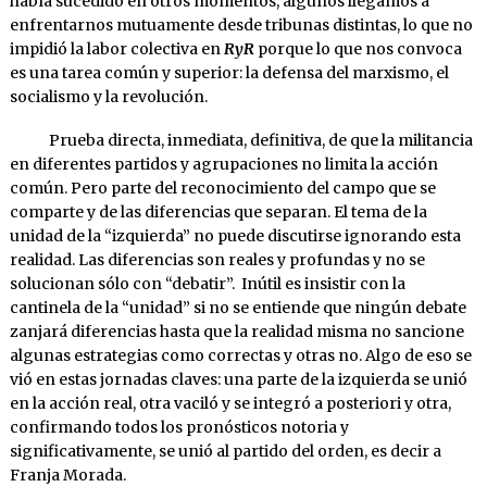
había sucedido en otros momentos, algunos llegamos a
enfrentarnos mutuamente desde tribunas distintas, lo que no
impidió la labor colectiva en
RyR
porque lo que nos convoca
es una tarea común y superior: la defensa del marxismo, el
socialismo y la revolución.
Prueba directa, inmediata, definitiva, de que la militancia
en diferentes partidos y agrupaciones no limita la acción
común. Pero parte del reconocimiento del campo que se
comparte y de las diferencias que separan. El tema de la
unidad de la “izquierda” no puede discutirse ignorando esta
realidad. Las diferencias son reales y profundas y no se
solucionan sólo con “debatir”. Inútil es insistir con la
cantinela de la “unidad” si no se entiende que ningún debate
zanjará diferencias hasta que la realidad misma no sancione
algunas estrategias como correctas y otras no. Algo de eso se
vió en estas jornadas claves: una parte de la izquierda se unió
en la acción real, otra vaciló y se integró a posteriori y otra,
confirmando todos los pronósticos notoria y
significativamente, se unió al partido del orden, es decir a
Franja Morada.