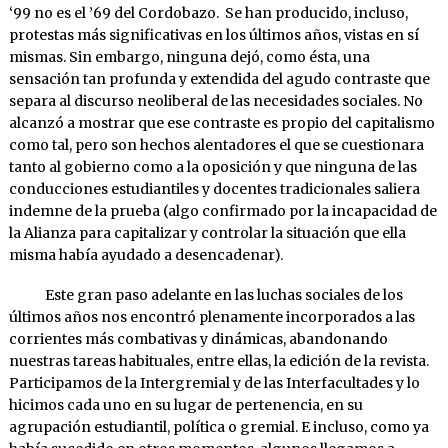
‘99 no es el ’69 del Cordobazo. Se han producido, incluso,
protestas más significativas en los últimos años, vistas en sí
mismas. Sin embargo, ninguna dejó, como ésta, una
sensación tan profunda y extendida del agudo contraste que
separa al discurso neoliberal de las necesidades sociales. No
alcanzó a mostrar que ese contraste es propio del capitalismo
como tal, pero son hechos alentadores el que se cuestionara
tanto al gobierno como a la oposición y que ninguna de las
conducciones estudiantiles y docentes tradicionales saliera
indemne de la prueba (algo confirmado por la incapacidad de
la Alianza para capitalizar y controlar la situación que ella
misma había ayudado a desencadenar).
Este gran paso adelante en las luchas sociales de los
últimos años nos encontró plenamente incorporados a las
corrientes más combativas y dinámicas, abandonando
nuestras tareas habituales, entre ellas, la edición de la revista.
Participamos de la Intergremial y de las Interfacultades y lo
hicimos cada uno en su lugar de pertenencia, en su
agrupación estudiantil, política o gremial. E incluso, como ya