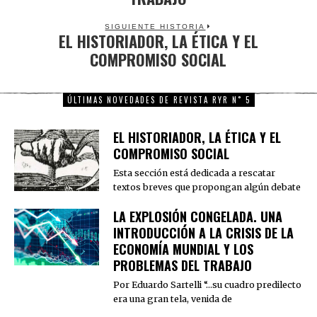
SIGUIENTE HISTORIA
EL HISTORIADOR, LA ÉTICA Y EL
Next
COMPROMISO SOCIAL
post:
ÚLTIMAS NOVEDADES DE REVISTA RYR N˚ 5
EL HISTORIADOR, LA ÉTICA Y EL
COMPROMISO SOCIAL
Esta sección está dedicada a rescatar
textos breves que propongan algún debate
LA EXPLOSIÓN CONGELADA. UNA
INTRODUCCIÓN A LA CRISIS DE LA
ECONOMÍA MUNDIAL Y LOS
PROBLEMAS DEL TRABAJO
Por Eduardo Sartelli “…su cuadro predilecto
era una gran tela, venida de