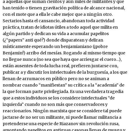
a aquellas que suman cientos y aún miles de militantes y que
han tenido o tienen gravitación política de alcance nacional,
con el mote que a ella le cabe mejor que a ningún otro.
Sectarios hasta el cansancio, abandonan toda actividad
práctica, tratan de idiotas útiles a todo aquel que milita en
algún partido y dedican su vida a acumular papelitos
(¿“papers” anti qué?) donde disparatean y deliran
místicamente esperando un benjamianiano (¡pobre
Benjamin!) arribo del mesías. Rogando al mismo tiempo que
no llegue nunca (no sea que haya que arriesgar el cuero…),
están ausentes de toda lucha real, prefieren juntarse con,
publicar a y discutir los intelectuales de la burguesía, a los que
llenan de arrumacos en público pero no se animan a
nombrar cuando “manifiestan” su crítica a la “academia” de
la que forman parte privilegiada. Es una verdadera tragedia
que a estos individuos se los considere intelectuales “de
izquierda” cuando no son más que conservadores y
reaccionarios. Ningún marxista que se considere tal puede
jactarse de no ser un militante, ni puede llamar militancia a
pretenderse una especie de Riazanov sin revolución rusa,
amontando papelitos en antiguas casonas llenas de musgo y