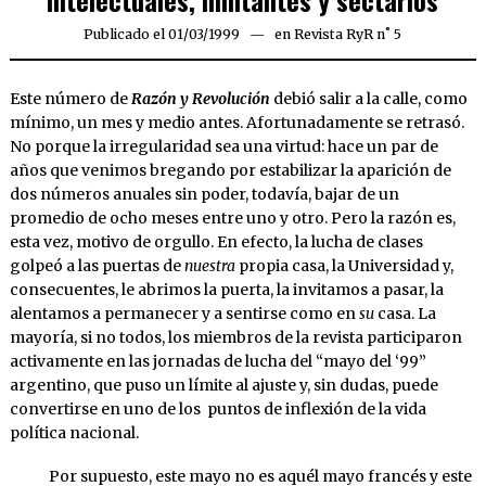
Intelectuales, militantes y sectarios
Publicado el
01/03/1999
03/04/2020
en
Revista RyR n˚ 5
Este número de
Razón y Revolución
debió salir a la calle, como
mínimo, un mes y medio antes. Afortunadamente se retrasó.
No porque la irregularidad sea una virtud: hace un par de
años que venimos bregando por estabilizar la aparición de
dos números anuales sin poder, todavía, bajar de un
promedio de ocho meses entre uno y otro. Pero la razón es,
esta vez, motivo de orgullo. En efecto, la lucha de clases
golpeó a las puertas de
nuestra
propia casa, la Universidad y,
consecuentes, le abrimos la puerta, la invitamos a pasar, la
alentamos a permanecer y a sentirse como en
su
casa. La
mayoría, si no todos, los miembros de la revista participaron
activamente en las jornadas de lucha del “mayo del ‘99”
argentino, que puso un límite al ajuste y, sin dudas, puede
convertirse en uno de los puntos de inflexión de la vida
política nacional.
Por supuesto, este mayo no es aquél mayo francés y este