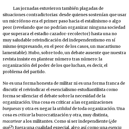
Las jornadas estuvieron también plagadas de
situaciones contradictorias: desde quienes sostenían que usar
un micrófono era el primer paso hacia el estalinismo o algo
peor (revelando que no podrían organizar ninguna sociedad
que superara el estadio cazador-recolector) hasta una no
muy saludable reivindicación del independentismo en sí
mismo (expresando, en el peor de los casos, un macartismo
lamentable). Hubo, sobre todo, un debate ausente que nuestra
revista insiste en plantear número tras número: la
organización del poder de los que luchan, es decir, el
problema del partido.
No es una forma honesta de militar ni es una forma franca de
discutir el reivindicar el esencialismo estudiantilista como
forma se silenciar el debate sobre la necesidad de la
organización. Una cosa es criticar a las organizaciones
burguesas
y otra es negar la
utilidad
de toda organización. Una
cosa es
criticar
la burocratización y otra, muy distinta,
macartear
a los militantes. Como si ser independiente (¿de
qué?) fuera una cualidad especial, algo así como una
esencia