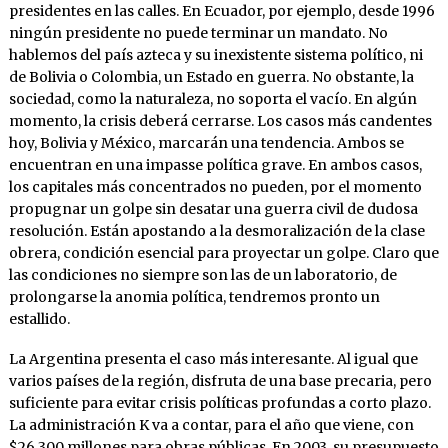
presidentes en las calles. En Ecuador, por ejemplo, desde 1996
ningún presidente no puede terminar un mandato. No
hablemos del país azteca y su inexistente sistema político, ni
de Bolivia o Colombia, un Estado en guerra. No obstante, la
sociedad, como la naturaleza, no soporta el vacío. En algún
momento, la crisis deberá cerrarse. Los casos más candentes
hoy, Bolivia y México, marcarán una tendencia. Ambos se
encuentran en una impasse política grave. En ambos casos,
los capitales más concentrados no pueden, por el momento
propugnar un golpe sin desatar una guerra civil de dudosa
resolución. Están apostando a la desmoralización de la clase
obrera, condición esencial para proyectar un golpe. Claro que
las condiciones no siempre son las de un laboratorio, de
prolongarse la anomia política, tendremos pronto un
estallido.
La Argentina presenta el caso más interesante. Al igual que
varios países de la región, disfruta de una base precaria, pero
suficiente para evitar crisis políticas profundas a corto plazo.
La administración K va a contar, para el año que viene, con
$26.300 millones para obras públicas. En 2003, su presupuesto