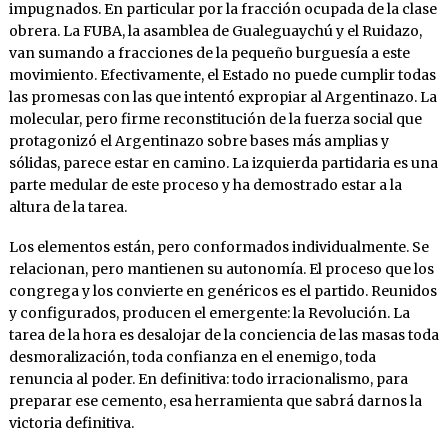
impugnados. En particular por la fracción ocupada de la clase
obrera. La FUBA, la asamblea de Gualeguaychú y el Ruidazo,
van sumando a fracciones de la pequeño burguesía a este
movimiento. Efectivamente, el Estado no puede cumplir todas
las promesas con las que intentó expropiar al Argentinazo. La
molecular, pero firme reconstitución de la fuerza social que
protagonizó el Argentinazo sobre bases más amplias y
sólidas, parece estar en camino. La izquierda partidaria es una
parte medular de este proceso y ha demostrado estar a la
altura de la tarea.
Los elementos están, pero conformados individualmente. Se
relacionan, pero mantienen su autonomía. El proceso que los
congrega y los convierte en genéricos es el partido. Reunidos
y configurados, producen el emergente: la Revolución. La
tarea de la hora es desalojar de la conciencia de las masas toda
desmoralización, toda confianza en el enemigo, toda
renuncia al poder. En definitiva: todo irracionalismo, para
preparar ese cemento, esa herramienta que sabrá darnos la
victoria definitiva.