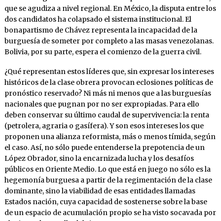
que se agudiza a nivel regional. En México, la disputa entre los
dos candidatos ha colapsado el sistema institucional. El
bonapartismo de Chávez representa la incapacidad de la
burguesía de someter por completo a las masas venezolanas.
Bolivia, por su parte, espera el comienzo de la guerra civil.
¿Qué representan estos líderes que, sin expresar los intereses
históricos de la clase obrera provocan eclosiones políticas de
pronóstico reservado? Ni más ni menos que a las burguesías
nacionales que pugnan por no ser expropiadas. Para ello
deben conservar su último caudal de supervivencia: la renta
(petrolera, agraria o gasífera). Y son esos intereses los que
proponen una alianza reformista, más o menos tímida, según
el caso. Así, no sólo puede entenderse la prepotencia de un
López Obrador, sino la encarnizada lucha y los desafíos
públicos en Oriente Medio. Lo que está en juego no sólo es la
hegemonía burguesa a partir de la regimentación de la clase
dominante, sino la viabilidad de esas entidades llamadas
Estados nación, cuya capacidad de sostenerse sobre la base
de un espacio de acumulación propio se ha visto socavada por