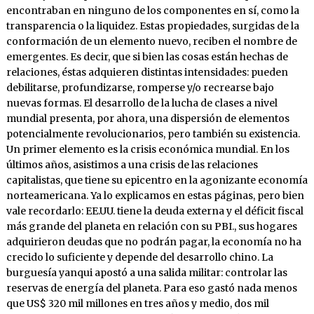
encontraban en ninguno de los componentes en sí, como la
transparencia o la liquidez. Estas propiedades, surgidas de la
conformación de un elemento nuevo, reciben el nombre de
emergentes. Es decir, que si bien las cosas están hechas de
relaciones, éstas adquieren distintas intensidades: pueden
debilitarse, profundizarse, romperse y/o recrearse bajo
nuevas formas. El desarrollo de la lucha de clases a nivel
mundial presenta, por ahora, una dispersión de elementos
potencialmente revolucionarios, pero también su existencia.
Un primer elemento es la crisis económica mundial. En los
últimos años, asistimos a una crisis de las relaciones
capitalistas, que tiene su epicentro en la agonizante economía
norteamericana. Ya lo explicamos en estas páginas, pero bien
vale recordarlo: EE.UU. tiene la deuda externa y el déficit fiscal
más grande del planeta en relación con su PBI., sus hogares
adquirieron deudas que no podrán pagar, la economía no ha
crecido lo suficiente y depende del desarrollo chino. La
burguesía yanqui apostó a una salida militar: controlar las
reservas de energía del planeta. Para eso gastó nada menos
que US$ 320 mil millones en tres años y medio, dos mil