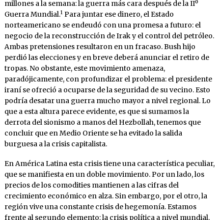
millones a la semana: la guerra más cara después de la IIº
1
Guerra Mundial.
Para juntar ese dinero, el Estado
norteamericano se endeudó con una promesa a futuro: el
negocio de la reconstrucción de Irak y el control del petróleo.
Ambas pretensiones resultaron en un fracaso. Bush hijo
perdió las elecciones y en breve deberá anunciar el retiro de
tropas. No obstante, este movimiento amenaza,
paradójicamente, con profundizar el problema: el presidente
iraní se ofreció a ocuparse de la seguridad de su vecino. Esto
podría desatar una guerra mucho mayor a nivel regional. Lo
que a esta altura parece evidente, es que si sumamos la
derrota del sionismo a manos del Hezbollah, tenemos que
concluir que en Medio Oriente se ha evitado la salida
burguesa a la crisis capitalista.
En América Latina esta crisis tiene una característica peculiar,
que se manifiesta en un doble movimiento. Por un lado, los
precios de los comodities mantienen a las cifras del
crecimiento económico en alza. Sin embargo, por el otro, la
región vive una constante crisis de hegemonía. Estamos
frente al segundo elemento: la crisis política a nivel mundial,